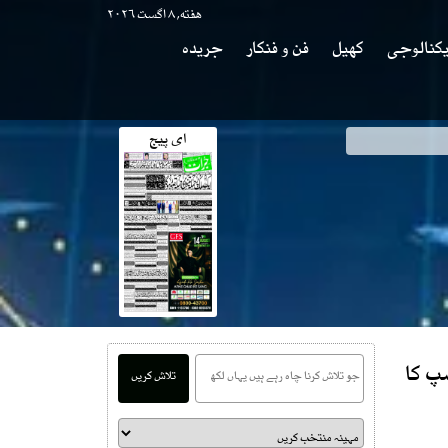
هفته, ۸ اگست ۲۰۲۶
کنالوجی
کھیل
فن و فنکار
جریدہ
ای پیج
شپ کا
تلاش کریں