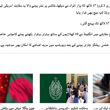
رپورٹ کے مطابق میچ کو ٹیلیمونڈو پر 2 کروڑ 32 لاکھ جبکہ فاکس پر 2 کروڑ 17 لاکھ 42 ہزار افراد نے دیکھا۔فاکس پر نشر ہونے والا یہ مقابل
رلڈ کپ میچ بھی قرار پایا
تری برقرار رکھتے ہوئے کامیابی حاصل کی۔
کی حتمی ریٹنگز جاری ہونے کے بعد ویورشپ میں مزید اضافے کا امکان بھی موجود ہے۔
کراچی میں پنکی کے بعد ایک اور منشیات گینگ بے نقاب
محکمہ تعلیم ، تدریسی وانتظامی امور جعلسازوں کے سپرد