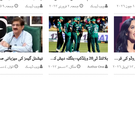
ویب ڈیسک
جمعه, ۲ فروری ۲۰۲۴
ویب ڈیسک
جمعه, ۹ اکتوبر ۲۰۲۰
کیٹی پیری اور جسٹن ٹروڈو کی قربتیں بڑھ گئیں
بلائنڈ ٹی20 ورلڈکپ: بنگلہ دیش کو شکست دیکر پاکستان عالمی چیمپئن بن گیا
۲۰۲
Author One
منگل, ۳ دسمبر ۲۰۲۴
ویب ڈیسک
اتوار, ۷ دسمبر ۲۰۲۵