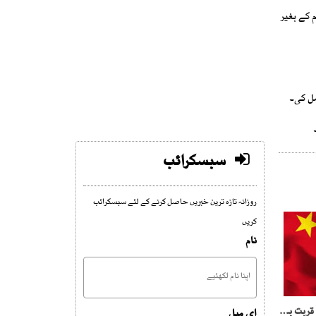
ہ امریکی ٹیم کے بغیر
سبسکرائب
روزانہ تازہ ترین خبریں حاصل کرنے کے لئے سبسکرائب
کریں
نام
چین بنگلا دیش میں بڑھتی قربت بھارت کو کھٹکنے لگی چینی انجینئر قتل کروا دیا
ای میل