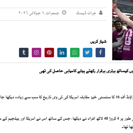
جرات ڈیسک
جمعرات, ۹ جولائی ۲۰۲۶
شیئر کریں
فیفا ورلڈ کپ 2026 میں میکسیکو اور انگلینڈ کے درمیان کھیلا گیا راؤنڈ آف 16 کا سنسنی خیز مقابلہ امریکا کی ٹی وی تاریخ کا سب سے زیادہ دیک
ابتدائی اعداد و شمار کے مطابق اس میچ کو امریکا میں مجموعی طور پر 4 کروڑ 48 لاکھ افراد نے دیکھا، جس کے ساتھ اس نے امریکا اور بیلجیم