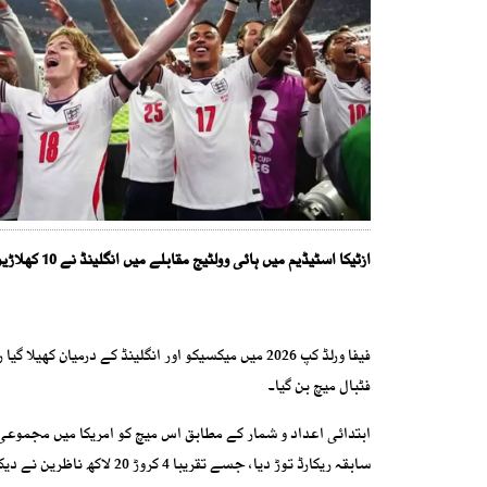
ازٹیکا اسٹیڈیم میں ہائی وولٹیج مقابلے میں انگلینڈ نے 10 کھلاڑیوں کیساتھ برتری برقرار رکھتے ہوئے کامیابی حاصل کی تھی
فٹبال میچ بن گیا۔
سابقہ ریکارڈ توڑ دیا، جسے تقریبا 4 کروڑ 20 لاکھ ناظرین نے دیکھا تھا۔