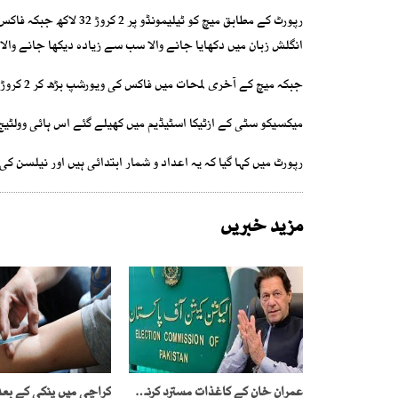
انگلش زبان میں دکھایا جانے والا سب سے زیادہ دیکھا جانے والا و
جبکہ میچ کے آخری لمحات میں فاکس کی ویورشپ بڑھ کر 2 کروڑ 57 لاکھ تک پہنچ گئی۔
میکسیکو سٹی کے ازٹیکا اسٹیڈیم میں کھیلے گئے اس ہائی وولٹیج مقابلے میں انگلینڈ نے 10 کھلاڑیوں کے ساتھ بر
رپورٹ میں کہا گیا کہ یہ اعداد و شمار ابتدائی ہیں اور نیلسن 
مزید خبریں
عمران خان کے کاغذات مسترد کرنے کے خلاف اپیل ، الیکشن کمیشن کو نوٹس