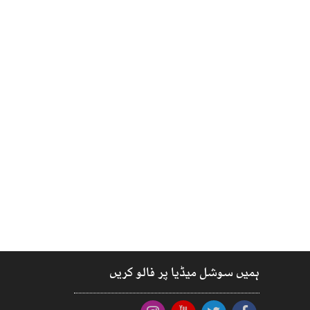
ہمیں سوشل میڈیا پر فالو کریں