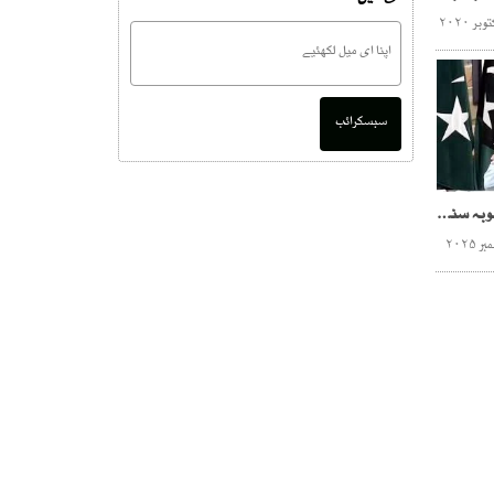
سبسکرائب
نیشنل گیمز کی میزبانی صوبہ سندھ کیلئے فخر کی بات ہے،وزیراعلیٰ