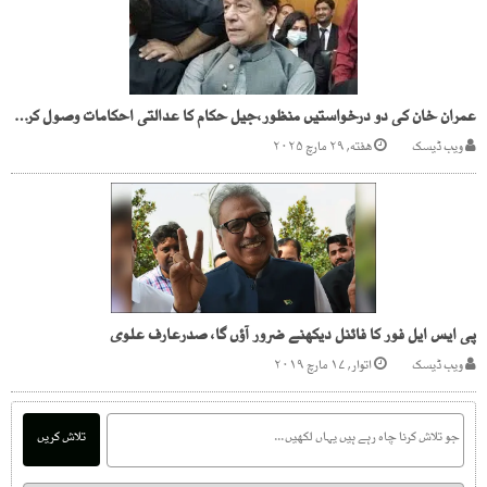
عمران خان کی دو درخواستیں منظور،جیل حکام کا عدالتی احکامات وصول کرنے سے انکار
ویب ڈیسک
هفته, ۲۹ مارچ ۲۰۲۵
پی ایس ایل فور کا فائنل دیکھنے ضرور آؤں گا، صدرعارف علوی
ویب ڈیسک
اتوار, ۱۷ مارچ ۲۰۱۹
تلاش کریں