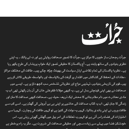
جرأت رجحان ساز خبروں کا مرکز ہے۔جرأت کا تصورِ صحافت روایتی ہے اور نہ لے پالک ۔ یہ اپنی
نظری بنیادوں کے ساتھ پابند ہے۔ آج پاکستان کا حقیقی تصور ایک خوابِ پریشاں کی طرح بکھر رہا
ہے۔ نظریۂ پاکستان کے تمام تقاضے ارذل سیاست کی بھینٹ چڑھ چکے ہیں۔ طاقت کے مختلف مراکز
، مفادات کے تحفظ کی کشاکش میں اقتدار پر گرفت کے بلاواسطہ اور بالواسطہ طریقے تلاش کررہے
ہیں۔قوم کی تاریخی بنیادیں، تہذیبی مزاج اور نظریاتی تشخص سب کچھ داؤ پر ہے۔ ایسے میں
صحافت نے بھی اپنی قینچلی بدل لی ہے۔ یہ کبھی مولانا ظفرعلی خان کی آن بان رکھتی تھی اب یہ
مادی معاشرے میں نام مقام بنانے کا محض ایک ذریعہ ،حیلہ ہے۔صحافت کبھی صداقت کا متن اور
زندگی کا جتن تھی، اب یہ کتاب صداقت کے حاشیے پر اپنی ہی بے آبروئی کی گھٹن ہے۔ اسے کب سے
طاقت وروں نے اپنی باندی بنالیا۔ کہیں یہ دولت کی کنیز ہے تو کہیں طاقت کی پچارن۔ کہیںا سے
اختیارات کی فضاء راس آتی ہے تو کہیں یہ تعلقات کی امر بیل میں گھٹتی گھِرتی رہتی ہے۔ اس
خودشکن فضا میں پہلے سے زیادہ سچی اور حقیقی صحافت کی ضرورت ہے۔ مگر یہ راہ پرخطر ہے