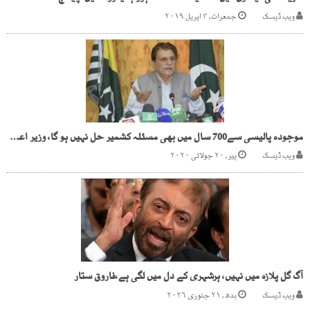
ویب ڈیسک
جمعرات, ۴ اپریل ۲۰۱۹
موجودہ پالیسی سے700 سال میں بھی مسئلہ کشمیر حل نہیں ہو گا، وزیر اعظم آزاد کشمیر
ویب ڈیسک
پیر, ۲۰ جولائی ۲۰۲۰
آگ گل پلازہ میں نہیں، ہرشہری کے دل میں لگی ہے،فاروق ستار
ویب ڈیسک
بدھ, ۲۱ جنوری ۲۰۲۶