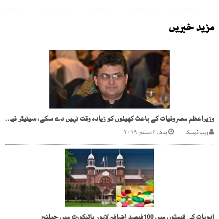
مزید خبریں
وزیراعظم مصروفیات کے باعث کھیلوں کو زیادہ وقت نہیں دے سکے، سینیٹر فیصل جاوید
ویب ڈیسک
بدھ, ۴ دسمبر ۲۰۱۹
ادویات کی قیمتوں میں 100فیصد اضافہ لاہور ہائیکورٹ میں چیلنج