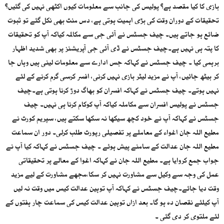
بازی کا کیا مقصد ہے؟ پولیس کی جانب سے معلومات کیوں اکٹھی نہیں کی گئیں؟
تحقیقات کے دوران وقت کی بڑی اہمیت ہوتی ہے، دس منٹ بھی نکل گئے تو ثبوت
ضائع ہو جاتے ہیں۔ چیف جسٹس نے آئی جی سے مکالمہ کیاکہ آپ کو تحقیقات
کا پتہ ہی نہیں ہے۔چیف جسٹس نے ڈی آئی جی آپریشنز پر بھی شدید اظہار
برہمی کیا ۔ چیف جسٹس نے کہاکہ جس ادارے سے معلومات لینی ہیں وہاں جا
کر بیٹھ جائیں، آپ نے مزید لیٹر بازی نہیں کرنی، افسر کرسی گرم کرنے کے لئے
نہیں ہوتے۔ چیف جسٹس نے کہاکہ افسران کو بھاگ دوڑ کرنا ہوتی ہے۔چیف
جسٹس نے پولیس افسران سے مکاملہ کیاکہ آپ کوکام کرنا ہی نہیں۔ چیف
جسٹس نے کہاکہ آپ نے خود کچھ سیکھا نہ سکھا سکتے ہیں، سپریم کورٹ نے
مطیع اللہ جان اغواء کے معاملے پر تفصیلی رپورٹ طلب کرلی۔ دور ان سماعت
مطیع اللہ جان عدالت کے سامنے پیش ہوئے ۔ چیف جسٹس نے کہاکہ کیا آپ نے
جواب جمع کروایا ہے۔ مطیع اللہ جان نے کہاکہ اغوا کے معالے پر تحقیقاتی
عمل کی وجہ سے وکیل سے مشاورت نہیں کر سکا،مجھے مشاورت کے لیے مزید
وقت دیا جائے۔چیف جسٹس نے کہاکہ آپ توہین عدالت کیس میں وقت نہ لیں
آپ کیلئے نقصان دہ ہو گا۔ بعد ازاں توہین عدالت کیس کی سماعت چار ہفتوں کے
لئے ملتوی کر دی گئی ۔