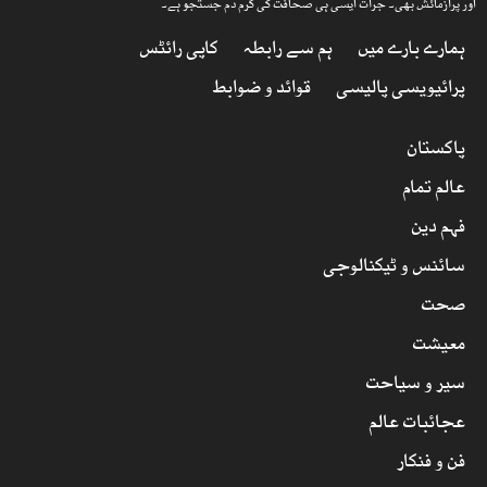
اور پرآزمائش بھی۔ جرأت ایسی ہی صحافت کی گرم دم جستجو ہے۔
ہمارے بارے میں
ہم سے رابطہ
کاپی رائٹس
پرائیویسی پالیسی
قوائد و ضوابط
پاکستان
عالم تمام
فہم دین
سائنس و ٹیکنالوجی
صحت
معیشت
سیر و سیاحت
عجائبات عالم
فن و فنکار