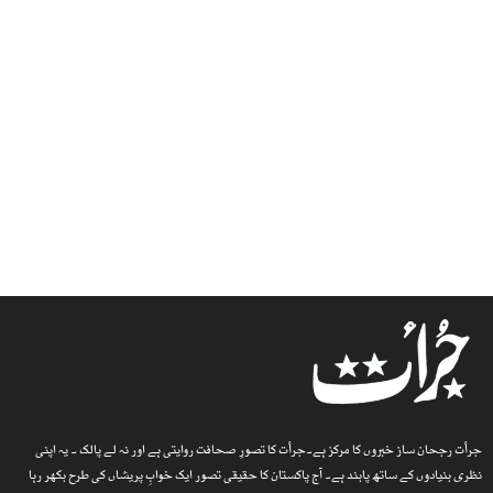
جرأت رجحان ساز خبروں کا مرکز ہے۔جرأت کا تصورِ صحافت روایتی ہے اور نہ لے پالک ۔ یہ اپنی
نظری بنیادوں کے ساتھ پابند ہے۔ آج پاکستان کا حقیقی تصور ایک خوابِ پریشاں کی طرح بکھر رہا