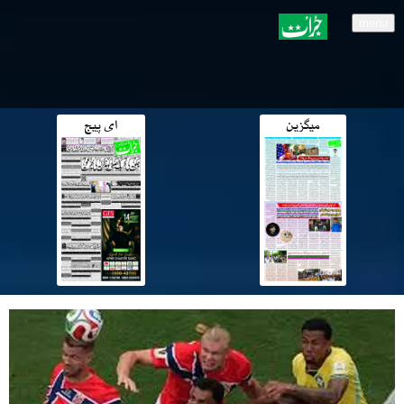
menu
میگزین
ای پیج