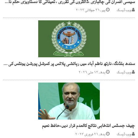
سیسی افسران کی چالبازی ،ڈاکٹروں کی تقرری ، تعیناتی کا دستاویزی حکم نامہ پچھلی تاریخ میں جاری
ویب ڈیسک
پیر, ۳۱ جولائی ۲۰۲۳
سندھ بلڈنگ، نارتھ ناظم آباد میں رہائشی پلاٹس پر کمرشل پورشن یونٹس کی تعمیرات
ویب ڈیسک
بدھ, ۱۳ مئی ۲۰۲۶
چیف جسٹس انتخابی نتائج کالعدم قرار دیں،حافظ نعیم
ویب ڈیسک
بدھ, ۲۱ فروری ۲۰۲۴