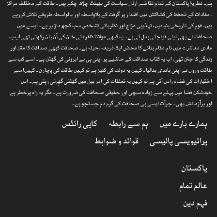
ہے۔ نظریۂ پاکستان کے تمام تقاضے ارذل سیاست کی بھینٹ چڑھ چکے ہیں۔ طاقت کے مختلف مراکز
، مفادات کے تحفظ کی کشاکش میں اقتدار پر گرفت کے بلاواسطہ اور بالواسطہ طریقے تلاش کررہے
ہیں۔قوم کی تاریخی بنیادیں، تہذیبی مزاج اور نظریاتی تشخص سب کچھ داؤ پر ہے۔ ایسے میں
صحافت نے بھی اپنی قینچلی بدل لی ہے۔ یہ کبھی مولانا ظفرعلی خان کی آن بان رکھتی تھی اب یہ
مادی معاشرے میں نام مقام بنانے کا محض ایک ذریعہ ،حیلہ ہے۔صحافت کبھی صداقت کا متن اور
زندگی کا جتن تھی، اب یہ کتاب صداقت کے حاشیے پر اپنی ہی بے آبروئی کی گھٹن ہے۔ اسے کب سے
طاقت وروں نے اپنی باندی بنالیا۔ کہیں یہ دولت کی کنیز ہے تو کہیں طاقت کی پچارن۔ کہیںا سے
اختیارات کی فضاء راس آتی ہے تو کہیں یہ تعلقات کی امر بیل میں گھٹتی گھِرتی رہتی ہے۔ اس
خودشکن فضا میں پہلے سے زیادہ سچی اور حقیقی صحافت کی ضرورت ہے۔ مگر یہ راہ پرخطر ہے
اور پرآزمائش بھی۔ جرأت ایسی ہی صحافت کی گرم دم جستجو ہے۔
ہمارے بارے میں
ہم سے رابطہ
کاپی رائٹس
پرائیویسی پالیسی
قوائد و ضوابط
پاکستان
عالم تمام
فہم دین