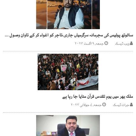
سائوتھ پولیس کی مجرمانہ سرگرمیاں جاری،تاجر کو اغواء کر کے تاوان وصول کرلیا
ویب ڈیسک
جمعه, ۹ اگست ۲۰۲۴
ملک بھر میں یوم تقدس قرآن منایا جا رہا ہے
جرات ڈیسک
جمعه, ۷ جولائی ۲۰۲۳