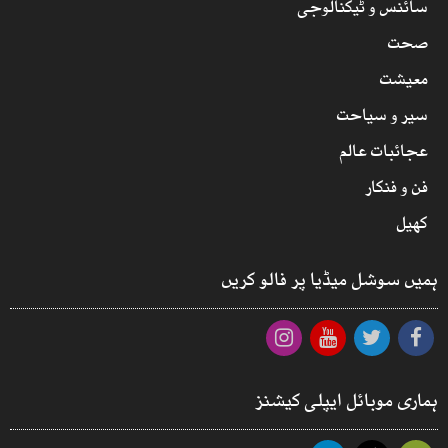
سائنس و ٹیکنالوجی
صحت
معیشت
سیر و سیاحت
عجائبات عالم
فن و فنکار
کھیل
ہمیں سوشل میڈیا پر فالو کریں
ہماری موبائل ایپلی کیشنز