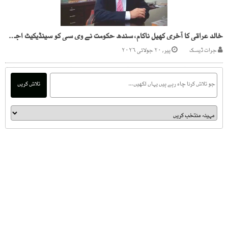
خالد عراقی کا آخری کھیل ناکام، سندھ حکومت نے وی سی کو سینڈیکیٹ اجلاس سے روک دیا
جرات ڈیسک
پیر, ۲۰ جولائی ۲۰۲۶
تلاش کریں