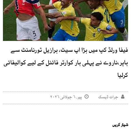
فیفا ورلڈ کپ میں بڑا اپ سیٹ، برازیل ٹورنامنٹ سے
باہر،ناروے نے پہلی بار کوارٹر فائنل کے لیے کوالیفائی
کرلیا
جرات ڈیسک
پیر, ۶ جولائی ۲۰۲۶
شیئر کریں