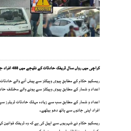
کراچی میں رواں سال ٹریفک حادثات کے نتیجے میں 488 افراد جاں بحق جبکہ 5 ہزار 830 افراد زخمی ہو چکے ہیں۔
ریسکیو حکام کے مطابق ہیوی وہیکلز سے پیش آنے والے حادثات
اعداد و شمار کے مطابق ہیوی وہیکلز سے ہونے والے مختلف حادثات میں مجموعی طور پر 58
افراد اپنی جانوں سے ہاتھ دھو بیٹھے۔
ریسکیو حکام نے شہریوں سے اپیل کی ہے کہ وہ ٹریفک قوانین کی پ