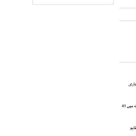
اری
اعداد و شمار کے مطابق سب سے زیادہ مہلک حادثات ٹریلرز سے پیش آئے، جن میں 74 افراد جاں بحق ہوئے، جبکہ واٹر ٹینکرز سے ہونے والے حادثات میں 41
ابو