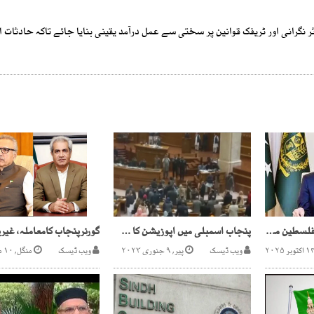
ثر نگرانی اور ٹریفک قوانین پر سختی سے عمل درآمد یقینی بنایا جائے تاکہ حادثات ا
فلسطینی عوام کو آزاد فلسطین میں رہنے کا پورا حق ہے ، شہباز شریف
پنجاب اسمبلی میں اپوزیشن کا شدید ہنگامہ، اسپیکر ڈائس کا گھیراؤ
ویب ڈیسک
پیر, ۹ جنوری ۲۰۲۳
ویب ڈیسک
منگل, ۱۰ مئی ۲۰۲۲