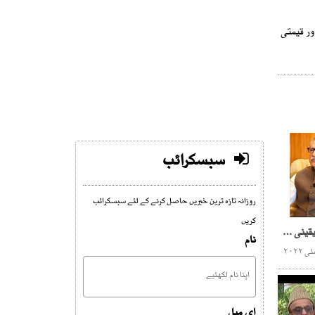
ور قیمتی
سبسکرائب
روزانہ تازہ ترین خبریں حاصل کرنے کے لئے سبسکرائب
کریں
گورنرپنجاب کامعاملہ، غیریقینی صورتحال بر قرار ، بحران مزید بڑھنے کا امکان
نام
ای میل