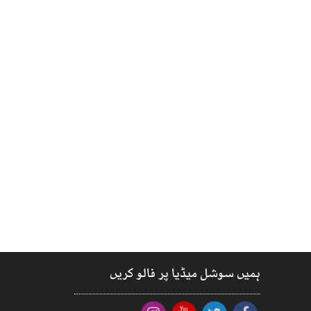
ہمیں سوشل میڈیا پر فالو کریں