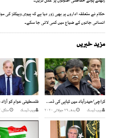
رکھتے ہوئے حفاظتی اصولوں پر عمل کریں۔
حکام نے متعلقہ اداروں پر بھی زور دیا ہے کہ ہیوی وہیکلز کی مو
انسانی جانوں کے ضیاع میں کمی لائی جا سکے۔
مزید خبریں
کراچی‘حیدرآباد میں تباہی کی ذمہ دار متحدہ ہے، آفاق احمد
ویب ڈیسک
بدھ, ۲۹ جولائی ۲۰۲۰
ویب ڈیسک
منگل, ۱۴ اکتوبر ۲۰۲۵