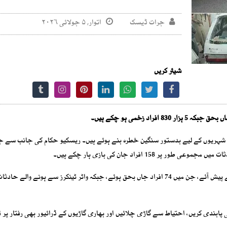
جرات ڈیسک
اتوار, ۵ جولائی ۲۰۲۶
شیئر کریں
 شہریوں کے لیے بدستور سنگین خطرہ بنے ہوئے ہیں۔ ریسکیو حکام کی جانب سے ج
1 افراد جان کی بازی ہار چکے ہیں۔
ابندی کریں، احتیاط سے گاڑی چلائیں اور بھاری گاڑیوں کے ڈرائیور بھی رفتار پر ق