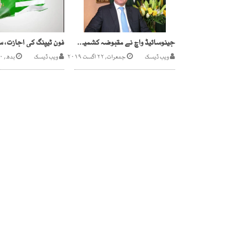
جینوسائیڈ واچ نے مقبوضہ کشمیر پر پاکستانی موقف کی تصدیق کر دی، شاہ محمود
ویب ڈیسک
جمعرات, ۲۲ اگست ۲۰۱۹
ویب ڈیسک
بدھ, ۱۰ جولائی ۲۰۲۴