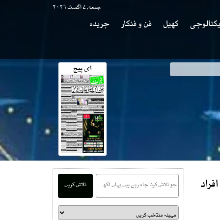
جمعه, ۷ اگست ۲۰۲۶
کنالوجی
کھیل
فن و فنکار
جریدہ
ای پیج
وی
کراچی میں رواں سال ٹریفک حادثات میں 488 افراد
تلاش کریں