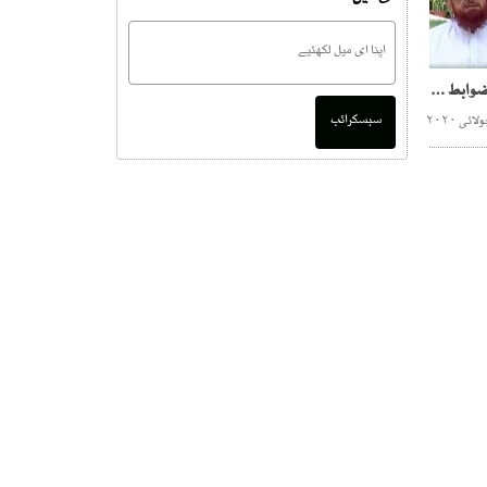
علمائے کرام کا قربانی کے ضوابط پر سندھ حکومت سے اتفاق
سبسکرائب