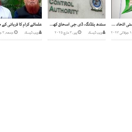
فون ٹیپنگ کی اجازت، سنی اتحاد کونسل نے وفاقی کابینہ کا فیصلہ مسترد کردیا
سندھ بلڈنگ، ڈی جی اسحاق کھوڑو کی کرم نوازی ذوالفقار راؤ ناظم آباد پر قابض
ویب ڈیسک
پیر, ۳ مارچ ۲۰۲۵
ویب ڈیسک
جمعه, ۳ جولائی ۲۰۲۰