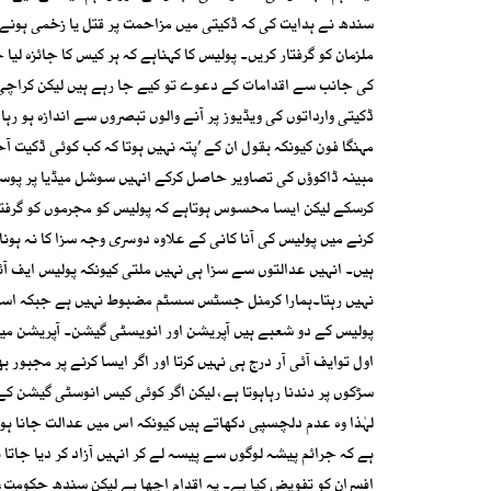
ملزمان کو گرفتار کریں۔ پولیس کا کہناہے کہ ہر کیس کا جائزہ لی
کی جانب سے اقدامات کے دعوے تو کیے جا رہے ہیں لیکن کراچ
ڈکیتی وارداتوں کی ویڈیوز پر آنے والوں تبصروں سے اندازہ ہو رہا
مہنگا فون کیونکہ بقول ان کے ’پتہ نہیں ہوتا کہ کب کوئی ڈکی
مبینہ ڈاکوؤں کی تصاویر حاصل کرکے انہیں سوشل میڈیا پر پوسٹ 
کرسکے لیکن ایسا محسوس ہوتاہے کہ پولیس کو مجرموں کو گرفتا
کرنے میں پولیس کی آنا کانی کے علاوہ دوسری وجہ سزا کا نہ ہو
ہیں۔ انہیں عدالتوں سے سزا ہی نہیں ملتی کیونکہ پولیس ایف آئ
نہیں رہتا۔ہمارا کرمنل جسٹس سسٹم مضبوط نہیں ہے جبکہ اسٹر
پولیس کے دو شعبے ہیں آپریشن اور انویسٹی گیشن۔ آپریشن میں ای
اول توایف آئی آر درج ہی نہیں کرتا اور اگر ایسا کرنے پر مجبور
سڑکوں پر دندنا رہاہوتا ہے، لیکن اگر کوئی کیس انوسٹی گیشن کے 
لہٰذا وہ عدم دلچسپی دکھاتے ہیں کیونکہ اس میں عدالت جانا ہو
افسران کو تفویض کیا ہے۔ یہ اقدام اچھا ہے لیکن سندھ حکومت، 