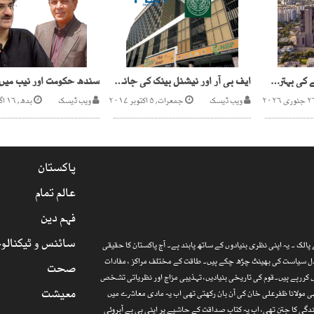
شہر کے بنیادی ڈھانچے کی بہتری کے لیے 21.5 ارب روپے کے پیکیج
ایف بی آر اور نیشنل بینک کی جانب سے 6ارب روپے کی کٹوتیاں‘ حکومت سندھ نے مقدمہ درج کرادیا
ویب ڈیسک
جمعرات, ۵ اکتوبر ۲۰۱۷
ویب ڈیسک
بدھ, ۱۶ اگست ۲۰۱۷
پاکستان
عالم تمام
فہم دین
سائنس و ٹیکنالو
الک ۔ یہ اپنی نظری بنیادوں کے ساتھ پابند ہے۔ آج پاکستان کا حقیقی
ارذل سیاست کی بھینٹ چڑھ چکے ہیں۔ طاقت کے مختلف مراکز ، مفادات
صحت
 کررہے ہیں۔قوم کی تاریخی بنیادیں، تہذیبی مزاج اور نظریاتی تشخص
معیشت
 مولانا ظفرعلی خان کی آن بان رکھتی تھی اب یہ مادی معاشرے میں
گی کا جتن تھی، اب یہ کتاب صداقت کے حاشیے پر اپنی ہی بے آبروئی