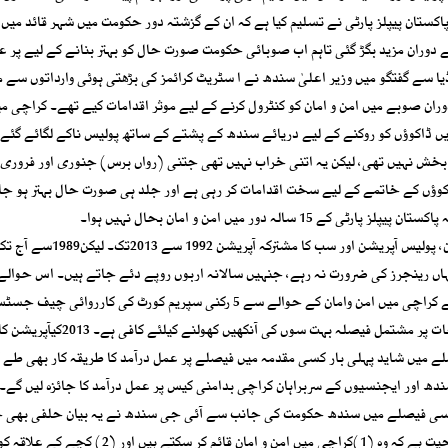
ان پیپلز پارٹی نے تسلیم کیا ہے کہ ان کے گزشتہ دور حکومت میں شہر قائد میں 
ران مزید بگڑ گئی تاہم اب صوبائی حکومت صورت حال کو بہتر بنانے کے لیے پر ع
 سے گفتگو میں وزیر اعلیٰ سندھ نے ا سٹریٹ کرائمز کی بڑھتی ہوئی وارداتوں سے م
ران صوبے میں امن و امان کو کنٹرول کرنے کے لیے موثر اقدامات کیے تھے۔ کراچی م
 میں ڈاکوؤں کو روکنے کے لیے دریائے سندھ کے پشتے کے ساتھ پولیس ناکے لگائے گئے
 بخش نہیں تھی، لیکن یہ اتنی خراب نہیں تھی جتنی (رواں برس) جنوری اور فروری 
 ڈاکوؤں کے خاتمے کے لیے سخت اقدامات کر رہی ہے اور جلد ہی صورت حال بہتر ہو ج
ہ دور میں امن و امان بحال نہیں ہوا۔
اس شہر میں ایک نہیں، دو نہیں چار آپریشن ہوئے فوجی آپریشن، پولیس آپریشن
ں رینجرز کی ضرورت نہ رہے، جنہیں سالانہ اربوں روپے دئے جاتے ہیں۔ اس حوال
2011میں شروع ہونے والے5 رکنی سپریم کورٹ کا فیصلہ موجود ہے کراچی میں امن وامان کے حوالے سے 5 رکنی سپریم کورٹ کی ک
محمد چوہدری کی سربراہی میں شروع ہوئی اور اس کا 156 صفحات پر مشتمل فیصلہ بہت سوں کی آنکھیں کھو
یں شاید پہلی بار کسی مقدمہ میں فیصلے پر عمل درآمد کا طریقہ کار بھی طے ک
 اور ایجنسیوں کے سربراہان کراچی بدامنی کیس پر عمل درآمد کا جائزہ لیں گے۔
اسی فیصلے میں سندھ حکومت کی جانب سے آئی جی سندھ نے یہ بیان حلفی بھی جم
تھا کہ سندھ پولیس اور قانون نافذ کرنے والے اداروں میں یہ صلاحیت ہے کہ وہ (1)کراچی میں امن و امان قائم