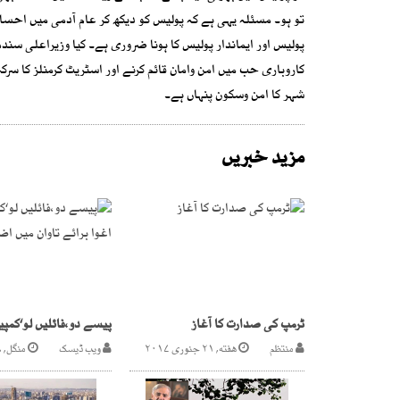
تو ہو۔ مسئلہ یہی ہے کہ پولیس کو دیکھ کر عام آدمی میں احس
پولیس اور ایماندار پولیس کا ہونا ضروری ہے۔ کیا وزیراعلی 
کاروباری حب میں امن وامان قائم کرنے اور اسٹریٹ کرمنلز کا س
شہر کا امن وسکون پنہاں ہے۔
مزید خبریں
ٹرمپ کی صدارت کا آغاز
منتظم
هفته, ۲۱ جنوری ۲۰۱۷
ویب ڈیسک
منگل, ۱۶ مئی ۲۰۱۷