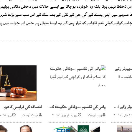
اس تحفظ نہیں ہوتا بلکہ وہ خوفزدہ ہوجاتا ہے ایسے حالات میں محض مقامی پولیس
سندھ صوبے میں اپنی پسند کے آئی جی کے تقرر کے بعد ملک کے اس سب سے بڑے شہر 
رکچلنے کیلئے کوئی قدم اٹھانے کو تیار ہوں گے،یہ ایسا سوال ہے جس کے جواب میں ہ
پیسے دو،فائلیں لو‘کمپیوٹر زکے اغوا برائے تاوان میں اضافہ۔ ۔ !!
پانی کی تقسیم....وفاقی حکومت کا اسلام آباد اور کراچی کے لیے دُہرا معیار
انصاف کی فراہمی کاعزم
ویب ڈیسک
پیر, ۶ فروری ۲۰۱۷
جرات ڈیسک
پیر, ۲۸ جولائی ۲۰۲۵