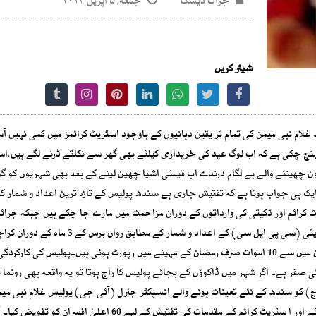
جرات ڈیسک
جمعه, ۵ اپریل ۲۰۲۴
شیئر کریں
لام نبی میمن کی تمام تر یقین دہانیوں کے باوجود اسٹریٹ کرائمز میں کمی نہیں آ
ک پہنچ چکی ہے کہ اب لوگ عید کی خریداری کیلئے بھی گھر سے نکلتے ڈرنے لگے ہیں،ا
 فون چھیننے والے بے لگام درندے اب قیمتی اشیا چھین لینے کے بعد بھی شہریوں کو گ
ایک ہی جواب ہوتا ہے کہ تفتیش جاری ہے،سندھ پولیس کے تازہ ترین اعداد و شمار ک
ی 3 ماہ کے دوران کراچی میں 48 افراد ا سٹریٹ کرائم اور ڈکیتی کی وارداتوں کے دوران مزاحمت میں مارے جا چکے ہیں جبکہ جر
مانیٹرنگ اور روک تھام کے لیے قائم تنظیم سٹیزن پولیس لائژن کمیٹی (سی پی ایل سی) کے اعداد و شمار کے مط
50 افراد سٹریٹ کرائمز کے دوران مزاحمت میں مارے گئے ہیں جن میں سے 10 اموات صرف رمضان کے مہینے میں رپورٹ ہوئی ہیں۔پولیس کی کا
 صفر ہے۔ اگر شہر میں ڈاکوؤں کے بجائے پولیس کا راج ہوتا تو یہ واقعہ بھی رونما ن
ں بڑھتے ہوئے اسٹریٹ کرائمز کے معاملے پر اتوار (31 مارچ) کو سندھ کے نئے تعینات ہونے والے انسپکٹر جنرل (آئی جی) پولیس غلام نبی
ایک اہم اجلاس کی صدارت کی، جس کے دوران اہم فیصلے کیے گئے اور ا سٹریٹ کرائم کے مقدمات کی تفتیش کے لیے 60 اعلیٰ