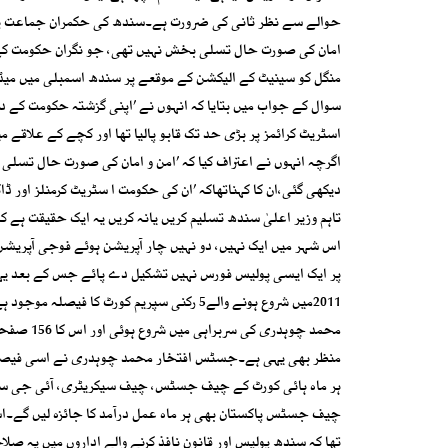
حوالے سے نظر ثانی کی ضرورت ہے۔سندھ کی حکمران جماعت پاکست
امان کی صورت حال تسلی بخش نہیں تھی، جو نگران حکومت کے دو
منگل کو سینیٹ کے الیکشن کے موقعے پر سندھ اسمبلی میں میڈیا
سوال کے جواب میں بتایا کہ انہوں نے ’اپنی گزشتہ حکومت کے دو
اسٹریٹ کرائمز پر بڑی حد تک قابو پالیا تھا اور کچے کے علاقے
اگرچہ انہوں نے اعتراف کیا کہ ’امن و امان کی صورت حال تسلی
دیکھی گئی،ان کا کہناتھاکہ ’ان کی حکومت ا سٹریٹ کرمنلز اور
تاہم وزیر اعلیٰ سندھ تسلیم کریں یانہ کریں یہ ایک حقیقت ہے کہ پاکستان پیپلز پارٹی کے 15 سال
پر ایک ایسی پولیس فورس نہیں تشکیل دے پائے جس کے بعد یہا
منظر بھی یہی ہے۔جسٹس افتخار محمد چوہدری نے اسی فیصلے م
ہر ماہ ہائی کورٹ کے چیف جسٹس، چیف سیکریٹری، آئی جی سندھ
چیف جسٹس پاکستان بھی ہر ماہ عمل درآمد کا جائزہ لیں گے۔