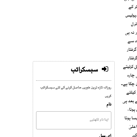
ن کیس پر کام کر کے
۔پولیس
ئرل
 نہ ہی
دد سے
رفتار
رفتار
 کرلیتے
سبسکرائب
 چارہ
 چکا ہے۔
روزانہ تازہ ترین خبریں حاصل کرنے کے لئے سبسکرائب
 کیلئے
کریں
ے بعد ہی
نام
ہوتا،
ا ہوتا
وگوں سے پیسہ لے کر انہیں آزاد کر دیا جاتا ہے۔حال ہی میں آئی جی سندھ نے سٹریٹ کرائمز کے مقدمات کی تفتیش کے لیے 60 اعلیٰ
کے
ای میل