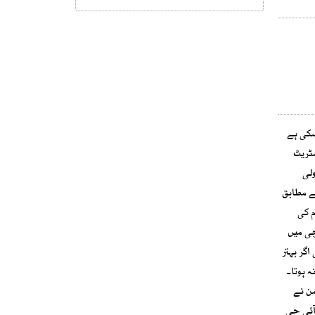
سکی ہے
سٹریٹ
ولی
ے مطابق
ائم کی
ابق رواں برس کے 3 ماہ کے دوران کراچی میں
رکردگی اگر بہتر
ہ ہوتا۔
 میمن نے
 افسران کو تفویض کیا۔ آئی جی