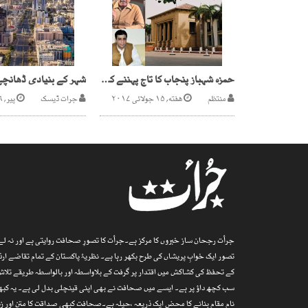
حمزہ شہباز پنجاب کا تاج پہننے کو تیار
منتظم
هفته, ۱۵ جولائی ۲۰۱۷
جرات ڈیسک
پیر, ۲۶ جنوری ۲۰۲۶
جرأت رجحان ساز خبروں کا مرکز ہے۔جرأت کا تصورِ صحافت روایتی ہے اور نہ لے پ
تصور ایک خوابِ پریشاں کی طرح بکھر رہا ہے۔ نظریۂ پاکستان کے تمام تقاضے 
کے تحفظ کی کشاکش میں اقتدار پر گرفت کے بلاواسطہ اور بالواسطہ طریقے تلاش
سب کچھ داؤ پر ہے۔ ایسے میں صحافت نے بھی اپنی قینچلی بدل لی ہے۔ یہ کبھی
نام مقام بنانے کا محض ایک ذریعہ ،حیلہ ہے۔صحافت کبھی صداقت کا متن اور زند