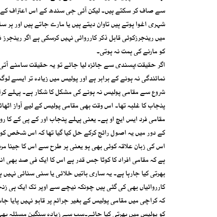
سے صاف کر سکتے ہیں۔ لیکن آئی جی سندھ کے اس اعتراف کے باو
میں رینجرزکوئی قابل ذکر کارروائی نہیں کرسکی ہے اگر رینجرز 
کو مارنے کی ہمت نہ ہوتی۔
اگر حقیقت؛پسندی سے جائزہ لیا جائے تو یہ حقیقت سامنے آتی
نمائندگی نہ ہونے کے برابر ہے اور پولیس میں زیادہ تر ایسے ل
شروع سے مقامی پولیس نہ ہونے کی مشکل کا شکار ہے۔ پہلے کراچ
پنجاب کا غلبہ تھا۔ اس وقت بھی مقامی پولیس کے لیے آواز اٹھا
مقامی فرد ایس ایچ او ہے۔ یعنی پہلے پنجاب اور کے پی کے کا رو
کے دور میں یہ اصول رائج کرکے حل کیا گیا تھا کہ اس شخص کو
اس کی زبان علاقہ کوئی بھی ہو یعنی ہر طرح سے اس کا جینا م
ہے کہ مقامی افراد کا کوٹا جس قدر ہے اس کا ایک فی صد بھی انہ
بھرتی کیا جارہا ہے۔ یہ ساری باتیں خلائی یا سنی سنائی نہیں ہ
کارروائیاں بھی کی گئی ہیں چونکہ نیچے سے اوپر تک ایک ہی زنج
کہ کراچی میں مقامی پولیس کے بغیر جرائم پر قابو نہیں پایا ج
کو پولیس میں بھرتی کیا جائے۔سب سے زیادہ سنگین مسئلہ بھی ی