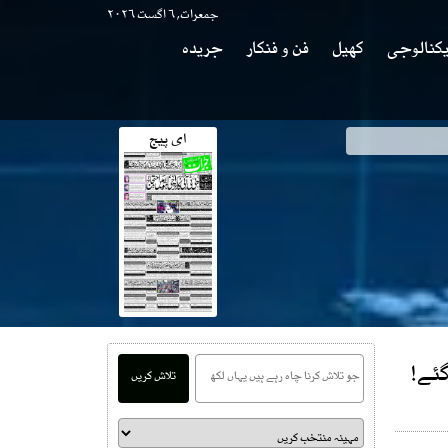
جمعرات, ۶ اگست ۲۰۲۶
کنالوجی
کھیل
فن و فنکار
جریدہ
ای پیج
تلاش کریں