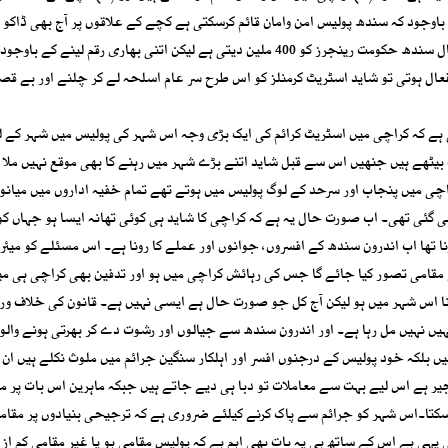
جود کہ سندھ پولیس امن وامان قائم کرسکتی ہے کچے کے علاقوں پر آج بھی ڈاکو ر
شہری اغوا ہوتے ہیں تاوان دیتے ہیں یا مارے جاتے ہیں اور ہر سال سندھ حکومت رینجرز کو 400 ملین دیتی ہے لیکن اتنی بھاری رقم لین
فعال ہوتی تو شاید اسٹریٹ کرمنلز کو اس طرح سر عام اسلحہ لے کر چلنے اور بے قص
 ہے کہ کراچی میں اسٹریٹ کرائم کی ایک بڑی وجہ اس شہر کی پولیس میں شہر کے ل
وگ بیٹھے ہیں جنھیں اس سے قبل شاید اتنے بڑے شہر میں رہنے کا بھی موقع نہیں ملا،
ی میں پنجاب اور سرحد کے لوگ پولیس میں ہوتے تھے تمام خفیہ اداروں میں میانوا
ئی گئی تھی۔ اب صورت حال یہ ہے کہ کراچی کا شاید ہی کوئی تھانہ ایسا ہو جہاں ک
نا تھا اب اندرون سندھ کے افسروں، جوانوں اور عملے کا رونا ہے۔ اس مسئلے کو میئر 
 مقامی تصور کیا جائے گا جس کی رہائش کراچی میں ہو اور تدفین بھی کراچی ہی می
رنا اس شہر میں ہو لیکن آج کل جو صورت حال ہے ایسی نہیں ہے۔ قانون کی خلاف ور
یں نہیں مل رہا ہے۔ اور اندرون سندھ سے جیالوں اور رشوت دے کر بھرتی ہونے والوں 
یں بلکہ خود پولیس کے درجنوں افسر اور اہلکار سنگین جرائم میں ملوث نکلے ہیں ان
یر ہے اس لیے بہت سے معاملات تو دبا ہی دیے جاتے ہیں جبکہ ماہرین اس بات پر م
اسکتا۔اس شہر کو جرائم سے پاک کرنے کیلئے ضروری ہے کہ ترجیحی بنیادوں پر مقامی
ہی ہے اس کے ساتھ ہی یہ بات بھی اہم ہے کہ پولیس مقامی ہو یا غیر مقامی کم از 