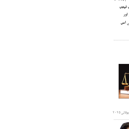
 نہیں
اور
ی اس