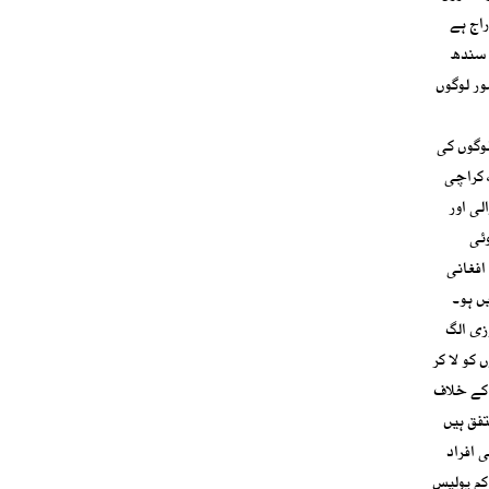
اج ہے
ے کے باوجود سندھ
ور لوگوں
وگوں کی
 کراچی
لی اور
وئی
افغانی
ں ہو۔
زی الگ
کو لا کر
 کے خلاف
تفق ہیں
 افراد
کم پولیس