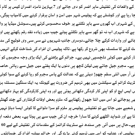
سندھ نے ہدایت کی کہ ڈکیتی میں مزاحمت پر قتل یا زخمی ہونے کے واقعات کی تفتیش ماہر افسر کو دی جائے اور 7 بہترین نامزد افسرا
ا جا رہا ہے اور کوشش ہے کہ پولیس شہر میں امن و امان برقرار کرنے میں کامیاب ہوگی
ی کے شہری اب گھروں سے باہر نکلنے پر خوف محسوس کرتے ہیں۔سوشل میڈیا پر وا
 ہے کہ شہری اب نہ تو گھر سے باہر نکلتے ہوئے جیب میں زیادہ نقد رقم رکھتے ہیں اور
ت آجائے اور واردات کرکے چلا جائے۔دوسری جانب شہریوں نے سی سی وی فوٹیج کی م
کرنے کا سلسلہ بھی شروع کر رکھا ہے، تاکہ پولیس ان افراد کی شناخت کرکے انہیں گ
ر کرنے میں کوئی دلچسپی نہیں ہے۔ جرائم کے بڑھنے کی ایک بڑی وجہ مجرموں کو گ
نا ہے۔ مجرم جیل جاتے ہیں لیکن کچھ ہی دنوں یا ایک ہفتے میں جیل سے رہائی حاصل
ی آر میں اتنی سقم چھوڑ دیتی ہے کہ عدالت کے پاس مجرم کو رہا کرنے کے سوا کوئی
یٹ کرائم کے سیکشن میں بھی ترمیم کی ضرورت ہے کیونکہ یہ ایک سنگین مسئلہ بن
س ایچ او کو اپنی کار کردگی دکھانی ہوتی ہے اور وہ اپنی کارکردگی کو بہتر دکھانے
 بھی ہوجائے تو اس میں اتنا جھول رکھتاہے کہ ملزم بعض اوقات گرفتاری کے چند گھنٹ
شعبے میں جاتا ہے تو تفتیشی پولیس پر ملزم کو سزا دلوانے کا کوئی ایسا دباؤ نہیں 
تا ہے اور شواہد اکٹھے کرنے کا سارا خرچہ ان کی جیب سے ہی ہوتا ہے۔ بعض دفعہ ایس
ہے کہ جرائم پیشہ ل
پولیس اور عدلیہ کو اس میں ترمیم کرنی پڑے گی اور جرائم پیشہ افراد کی ضمانتوں 