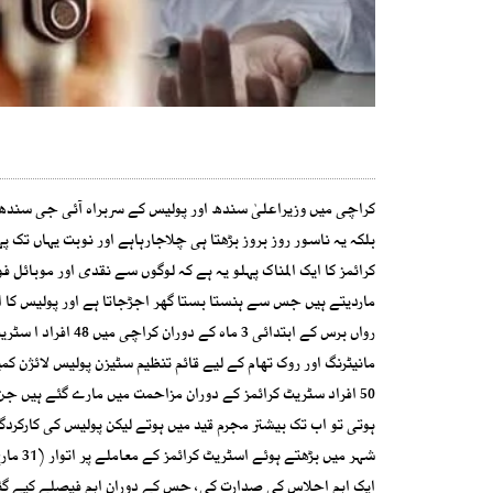
کراچی میں وزیراعلیٰ سندھ اور پولیس کے سربراہ آئی جی سندھ غ
بلکہ یہ ناسور روز بروز بڑھتا ہی چلاجارہاہے اور نوبت یہاں ت
کرائمز کا ایک المناک پہلو یہ ہے کہ لوگوں سے نقدی اور موبائل
ماردیتے ہیں جس سے ہنستا بستا گھر اجڑجاتا ہے اور پولیس کا 
رواں برس کے ابتدائ
ہوتی تو اب تک بیشتر مجرم قید میں ہوتے لیکن پولیس کی کارکردگی
شہر می