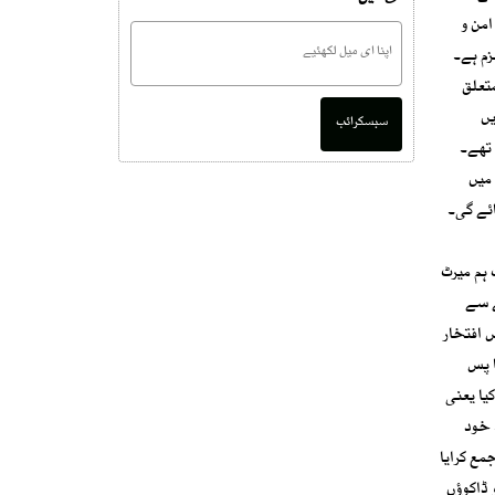
امن و
زم ہے۔
تعلق
یں
سبسکرائب
 تھے۔
میں
ائے گی۔
 اور سب کا مشترکہ آپریشن 1992 سے 2013تک۔ لیکن1989سے آج تک ہم میرٹ
ے سے
ارروائی چیف جسٹس افتخار
لنے کیلئے کافی ہے۔ 2013کیآپریشن کا پس
یا یعنی
 خود
ع کرایا
 کر سکتے ہیں اور (2) کچے کے علاقہ کو ڈاکوؤں