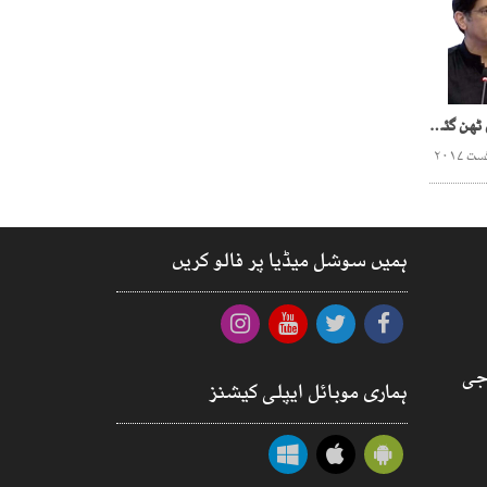
سندھ حکومت اور نیب میں ٹھن گئی!!
ہمیں سوشل میڈیا پر فالو کریں
جی
ہماری موبائل ایپلی کیشنز