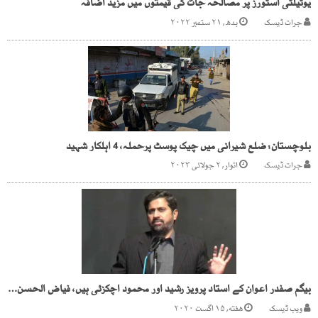
یوٹیلٹی اسٹورز پر مصالحہ جات کی قیمتوں میں مزید اضافہ
جرات ڈیسک
بدھ, ۲۱ ستمبر ۲۰۲۲
بلوچستان: ضلع شیرانی میں چیک پوسٹ پرحملہ، 4 اہلکار شہید
جرات ڈیسک
اتوار, ۲ جولائی ۲۰۲۳
بیگم صفدر اعوان کے استاد پرویز رشید اور محمود اچکزئی ہیں، فیاض الحسن چوہان
ویب ڈیسک
هفته, ۱۵ اگست ۲۰۲۰