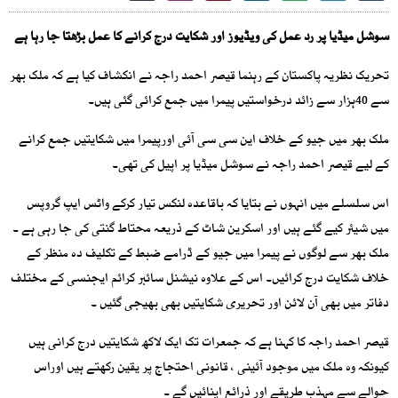
سوشل میڈیا پر رد عمل کی ویڈیوز اور شکایت درج کرانے کا عمل بڑھتا جا رہا ہے
تحریک نظریہ پاکستان کے رہنما قیصر احمد راجہ نے انکشاف کیا ہے کہ ملک بھر
سے 40ہزار سے زائد درخواستیں پیمرا میں جمع کرائی گئی ہیں۔
ملک بھر میں جیو کے خلاف این سی سی آئی اورپیمرا میں شکایتیں جمع کرانے
کے لیے قیصر احمد راجہ نے سوشل میڈیا پر اپیل کی تھی۔
اس سلسلے میں انہوں نے بتایا کہ باقاعدہ لنکس تیار کرکے واٹس ایپ گروپس
میں شیئر کیے گئے ہیں اور اسکرین شاٹ کے ذریعہ محتاط گنتی کی جا رہی ہے ۔
ملک بھر سے لوگوں نے پیمرا میں جیو کے ڈرامے ضبط کے تکلیف دہ منظر کے
خلاف شکایت درج کرائیں۔ اس کے علاوہ نیشنل سائبر کرائم ایجنسی کے مختلف
دفاتر میں بھی آن لائن اور تحریری شکایتیں بھی بھیجی گئیں ۔
قیصر احمد راجہ کا کہنا ہے کہ جمعرات تک ایک لاکھ شکایتیں درج کرانی ہیں
کیونکہ وہ ملک میں موجود آئینی ، قانونی احتجاج پر یقین رکھتے ہیں اوراس
حوالے سے مہذب طریقے اور ذرائع اپنائیں گے ۔