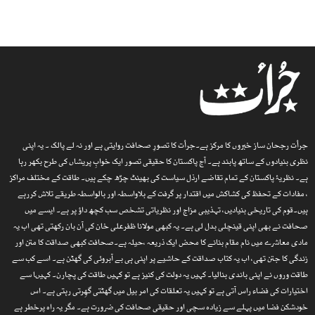
جرأت رجحان ساز خبروں کا مرکز ہے۔جرأت کا تصورِ صحافت روایتی ہے اور نہ لے پالک ۔ یہ اپنی
نظری بنیادوں کے ساتھ پابند ہے۔ آج پاکستان کا حقیقی تصور ایک خوابِ پریشاں کی طرح بکھر رہا
ہے۔ نظریۂ پاکستان کے تمام تقاضے ارذل سیاست کی بھینٹ چڑھ چکے ہیں۔ طاقت کے مختلف مراکز
، مفادات کے تحفظ کی کشاکش میں اقتدار پر گرفت کے بلاواسطہ اور بالواسطہ طریقے تلاش کررہے
ہیں۔قوم کی تاریخی بنیادیں، تہذیبی مزاج اور نظریاتی تشخص سب کچھ داؤ پر ہے۔ ایسے میں
صحافت نے بھی اپنی قینچلی بدل لی ہے۔ یہ کبھی مولانا ظفرعلی خان کی آن بان رکھتی تھی اب یہ
مادی معاشرے میں نام مقام بنانے کا محض ایک ذریعہ ،حیلہ ہے۔صحافت کبھی صداقت کا متن اور
زندگی کا جتن تھی، اب یہ کتاب صداقت کے حاشیے پر اپنی ہی بے آبروئی کی گھٹن ہے۔ اسے کب سے
طاقت وروں نے اپنی باندی بنالیا۔ کہیں یہ دولت کی کنیز ہے تو کہیں طاقت کی پچارن۔ کہیںا سے
اختیارات کی فضاء راس آتی ہے تو کہیں یہ تعلقات کی امر بیل میں گھٹتی گھِرتی رہتی ہے۔ اس
خودشکن فضا میں پہلے سے زیادہ سچی اور حقیقی صحافت کی ضرورت ہے۔ مگر یہ راہ پرخطر ہے