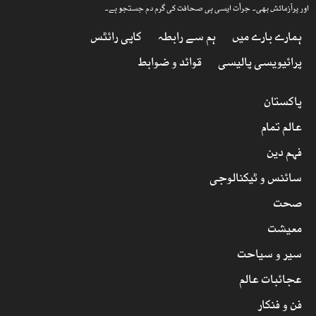
اور پرآزمائش بھی۔ جرأت ایسی ہی صحافت کی گرم دم جستجو ہے۔
ہمارے بارے میں
ہم سے رابطہ
کاپی رائٹس
پرائیویسی پالیسی
قوائد و ضوابط
پاکستان
عالم تمام
فہم دین
سائنس و ٹیکنالوجی
صحت
معیشت
سیر و سیاحت
عجائبات عالم
فن و فنکار