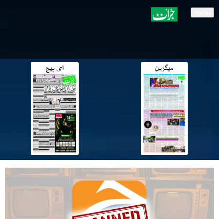
menu
میگزین
ای پیج