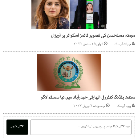
مومنہ مستحسن کی تصویر ٹائمز اسکوائر پر آویزاں
جرات ڈیسک
اتوار, ۲۵ ستمبر ۲۰۲۲
سندھ بلڈنگ کنٹرول اتھارٹی حیدرآباد میں نیا سسٹم لاگو
ویب ڈیسک
جمعرات, ۶ اپریل ۲۰۲۳
تلاش کریں