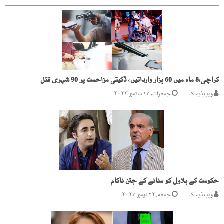
کراچی،8 ماہ میں 60 ہزار وارداتیں، ڈکیتی مزاحمت پر 90 شہری قتل
ویب ڈیسک
جمعرات, ۱۴ ستمبر ۲۰۲۳
حکومت کے بلاول کو منانے کے جتن ناکام
ویب ڈیسک
جمعه, ۲۲ نومبر ۲۰۲۴