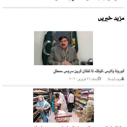
مزید خبریں
کورونا وائرس ،کوئٹہ تا تفتان ٹرین سروس معطل
ویب ڈیسک
بدھ, ۲۶ فروری ۲۰۲۰