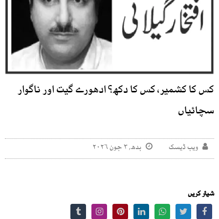
کس کا کشمیر، کس کا دکھ؟ ادھورے گیت اور ناگوار
سچائیاں
ویب ڈیسک
بدھ, ۳ جون ۲۰۲۶
شیئر کریں