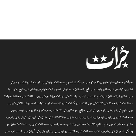
جرأت رجحان ساز خبروں کا مرکز ہے۔جرأت کا تصورِ صحافت روایتی ہے اور نہ لے پالک ۔ یہ اپنی
نظری بنیادوں کے ساتھ پابند ہے۔ آج پاکستان کا حقیقی تصور ایک خوابِ پریشاں کی طرح بکھر رہا
ہے۔ نظریۂ پاکستان کے تمام تقاضے ارذل سیاست کی بھینٹ چڑھ چکے ہیں۔ طاقت کے مختلف مراکز
، مفادات کے تحفظ کی کشاکش میں اقتدار پر گرفت کے بلاواسطہ اور بالواسطہ طریقے تلاش کررہے
ہیں۔قوم کی تاریخی بنیادیں، تہذیبی مزاج اور نظریاتی تشخص سب کچھ داؤ پر ہے۔ ایسے میں
صحافت نے بھی اپنی قینچلی بدل لی ہے۔ یہ کبھی مولانا ظفرعلی خان کی آن بان رکھتی تھی اب یہ
مادی معاشرے میں نام مقام بنانے کا محض ایک ذریعہ ،حیلہ ہے۔صحافت کبھی صداقت کا متن اور
زندگی کا جتن تھی، اب یہ کتاب صداقت کے حاشیے پر اپنی ہی بے آبروئی کی گھٹن ہے۔ اسے کب سے