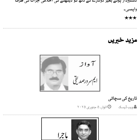
دستبردار ہوئے بغیر دوسرے کے دکھ کو دیکھنے کی اخلاقی جرأت کی طرف
واپسی۔
٭٭٭
مزید خبریں
تاریخ کی سچائی
ویب ڈیسک
اتوار, ۵ جنوری ۲۰۲۵