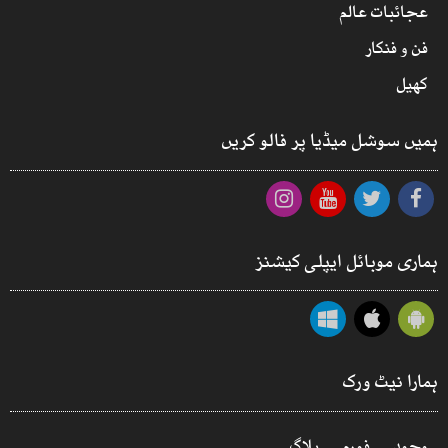
عجائبات عالم
فن و فنکار
کھیل
ہمیں سوشل میڈیا پر فالو کریں
ہماری موبائل ایپلی کیشنز
ہمارا نیٹ ورک