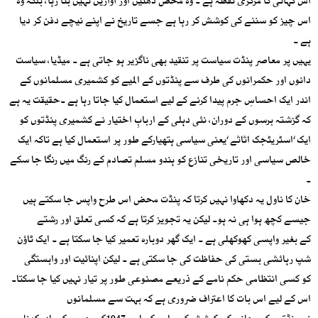
اس کہانی کا مرکزی نقطہ ہے ۔ وہ محض دھنیں اور آوازیں نہیں بنا رہا، بلکہ وہ
اس چیز کو سننے کی کوشش کر رہا ہے جسے تاریخ نے اپنے نیچے دفن کر دیا
ہے ۔
یہیں پر معاصر پنڈت سیاست پر تنقید بھی ناگزیر ہو جاتی ہے ۔ میڈیا، سیاست
دانوں اور حکمرانوں کی طرف سے پنڈتوں کے المیے کو کشمیری مسلمانوں کے
اندر ایک احساسِ جرم پیدا کرنے کے لیے استعمال کیا جاتا رہا ہے ۔حقیقت یہ ہے
کہ گزشتہ برسوں کے دوران، نئی دہلی کے اربابِ اختیار نے کشمیری پنڈتوں کو
ایک ‘اسٹریٹجک اثاثے ‘یعنی سیاسی ہتھیارکے طور پر استعمال کیا ہے تاکہ ایک
خالص سیاسی اور تاریخی تنازع کو ہندو مسلم تصادم کے رنگ میں رنگا جا سکے
۔
خان کا ناول یہ دکھاوا نہیں کرتا کہ پنڈت محض اس طرح واپس جا سکتے ہیں
جیسے کچھ ہوا ہی نہ ہو۔ لیکن یہ تجویز کرتا ہے کہ کسی تعلق اور رشتے
کے بغیر واپسی کھوکھلی ہے ۔ ایک گھر دوبارہ تعمیر کیا جا سکتا ہے ۔ ایک ٹاؤن
شپ رہائشی بستی کی حفاظت کی جا سکتی ہے ۔ لیکن اپنائیت اور وابستگی
کو کسی انتظامی حکم نامے کے ذریعے مصنوعی طور پر تیار نہیں کیا جا سکتا۔
اس کے لیے اس بات کا اعتراف ضروری ہے کہ بہت سے مسلمانوں