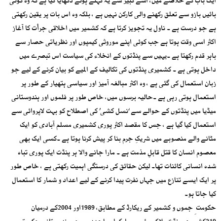
ایک باب کے خلاصے میں، اسے کبیر سے یہ کہتے ہوئے دکھایا گیا ہے کہ وہ کوئی
بائیں بازو سے تعلق رکھنے والی کارکن نہیں ہے ، بلکہ وہ اس بات پر یقین رکھتی
ہے جو درست ہے ۔ ناول یہ تجویز کرتا ہے کہ کشمیر میں اخلاقی جرأت کا آغاز
اکثر اسی وقت ہوتا ہے جب کوئی اپنے موروثی کیمپوں اور نظریاتی حصار سے
باہر قدم رکھتا ہے ۔یہیں سے پنڈتوں کے انخلاء کی سیاست اس تبصرے میں
داخل ہوتی ہے ۔ کشمیری پنڈتوں کی تکالیف کے المیے کو بیان کرنے کے لیے جو
زبان استعمال کی گئی ہے ، وہ اکثر مبالغہ آمیز اور سیاسی ہتھیار کے طور پر
استعمال ہوتی رہی ہے ۔حالیہ برسوں میں، خاص طور پر فلموں اور ہندوستانی
میڈیا میں پنڈتوں کے حوالے سے ‘نسل کشی’ کی اصطلاح کو بہت لاپروائی سے
استعمال کیا گیا ہے ، جس کا مقصد اکثر پوری کشمیری مسلم آبادی کو ایک
مٹانے والے منصوبے میں شریکِ جرم بنا کر پیش کرنا ہوتا ہے ۔کسی ایک بھی
معصوم انسان کا قتل قابلِ مذمت ہے ۔ مارا جانے والا ہر پنڈت ایک پوری تباہ
شدہ انسانی کائنات تھا۔ لیکن حقائق کی درستگی اہمیت رکھتی ہے ، خاص طور
پر ایک ایسے تنازع میں جہاں نفرت پیدا کرنے کے لیے اعداد و شمار کا استعمال
کیا جاتا ہو۔
حکومت ِ جموں و کشمیر کے ریکارڈ کے مطابق، 1989اور 2004کے درمیان