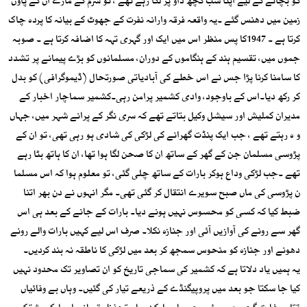
کو بچانے کے لیے اپنا سب کچھ داؤ پر لگا رہے تھے ، تو شرم کے مارے ان کے پاؤں
زمین میں دھنس گئے ۔یہ واقعہ فرقہ وارانہ نفرت کے جھوٹ کے بیانہ کا پردہ چاک
کرتا ہے ۔ 1947کا پس منظر اس میں ایک اور گہری تہہ کا اضافہ کرتا ہے ۔ صوبہ
جموں میں، تقسیم ہند کے ہنگاموں کے دوران، مسلمانوں کو بڑے پیمانے پر تشدد
کا سامنا کرنا پڑا جس نے اس خطے کی آبادیاتی صورتحال (ڈیموگرافی) کو بدل
کر رکھ دیا۔اس کے باوجود، وادی کشمیر پرامن رہی۔کشمیر سماچار اخبار کے
مدیران کملیش اور سیشل وکیل بتاتے تھے کہ سری نگر کے پرانے شہر میں، جہاں
و ہ رہتے تھے ، جب ایک پنڈت گھرانے کی لڑکی کی شادی ہو رہی تھی، تو ان کے
پڑوسی مسلمان جن کے گھر کے ساتھ ان کا صحن لگا ہوا تھا، ان کا ہاتھ بٹا رہے
تھے ۔جب لڑکی وداع ہوکر بارات کے ساتھ چلی گئی، تو معلوم ہوا کہ اس مسلما
ن پڑوسی کی ماں صبح سویرے انتقال کر گئی تھی۔ مگر انہوں نے دن بھر اتنا
ضبط کیا کہ کسی کو محسوس نہیں ہونے دیا۔ بارات کے جانے کے بعد ہی اس
گھر سے رونے کی آوازیں آئی اور جنازہ نکلا۔ صرف اس لیے کہیں بارات والے رونے
دھونے اور جنازہ کو منحوس سمجھ کر بعد میں لڑکی کا ناطقہ نہ بند کردیں۔
یہ ہمیں یاد دلاتا ہے کہ کشمیر کی سماجی تاریخ کو ان تصاویر تک محدود نہیں
کیا جا سکتا جو بعد میں پروپیگنڈے کے ذریعے تیار کی گئیں۔ وہاں بے وفائیاں