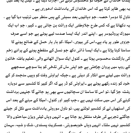
پنڈت خاندان کے خوف کو محسوس کرنے کی اجازت دیتا ہے ۔ لیکن یہ بعد میں
یہ بھی ظاہر کرتا ہے کہ اس خاندان کی یادداشت ادھوری ہے ۔
ناول کا دوسرا حصہ، جو دہائیوں بعد ممبئی کے پسِ منظر میں ترتیب دیا گیا ہے ،
یہ دکھاتا ہے کہ کس طرح جلاوطنی ایک وراثت بن جاتی ہے ۔ کبیر، جو اب ایک
میوزک پروڈیوسر ہے ، اپنے اندر ایک ایسا صدمہ لیے ہوئے ہے جو اسے صرف
جزوی طور پر یاد ہے۔اس کی بیوی، امیکا، کو بار بار حمل کے ضائع ہونے کا
سامنا کرنا پڑتا ہے ۔ایک ایسا ذاتی دکھ جو نسل کے منقطع ہونے کے پرانے زخم
کی بازگشت محسوس ہوتا ہے ۔ کنول ایک سوال اٹھانے والی، تعلیم یافتہ خاتون
کے روپ میں پروان چڑھتی ہے جو اپنی ماں کی تلخی کو بنا سوچے سمجھے
وراثت میں لینے سے انکار کر دیتی ہے ۔جبکہ ایراوتی وقت کو وہیں منجمد کر کے
خود کو زندہ رکھے ہوئے ہے ۔ایراوتی کو ڈر ہے کہ اگر کبیر کا کشمیر سے دوبارہ
رشتہ جڑ گیا، تو اس کا سامنا ان سچائیوں سے بھی ہو جائے گا جنہیں برداشت
کرنے کی اس میں سکت نہیں ہے ۔جب کبیر اور کنول، امیکا کے مرنے کے بعد اس
کی استھیاں لے کر کشمیر لوٹتے ہیں، تو ناول موروثی یادداشت سے نکل کر جیتے
جاگتے تجربے کی طرف منتقل ہو جاتا ہے ۔ انہیں وہاں ٹیلی ویژن مباحثوں والا
کشمیر نہیں ملتا۔ انہیں وہاں خوبصورتی، عسکریت پسندی، شک و شبہ، مہمان