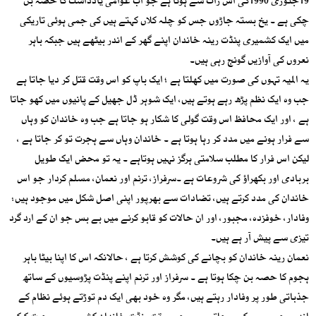
19جنوری 1990کی اس رات سے ہوتا ہے جو اب عوامی یادداشت کا حصہ بن
چکی ہے ۔ یخ بستہ جاڑوں جس کو چلہ کلاں کہتے ہیں کی جمی ہوئی تاریکی
میں ایک کشمیری پنڈت رینہ خاندان اپنے گھر کے اندر بیٹھے ہیں جبکہ باہر
نعروں کی آوازیں گونج رہی ہیں۔
یہ المیہ تہوں کی صورت میں کھلتا ہے ؛ ایک باپ کو اس وقت قتل کر دیا جاتا ہے
جب وہ ایک نظم پڑھ رہے ہوتے ہیں، ایک شوہر ڈل جھیل کے پانیوں میں کھو جاتا
ہے ، اور ایک محافظ اس وقت گولی کا شکار ہو جاتا ہے جب وہ خاندان کو وہاں
سے فرار ہونے میں مدد کر رہا ہوتا ہے ۔ خاندان وہاں سے ہجرت تو کر جاتا ہے ،
لیکن اس فرار کا مطلب سلامتی ہرگز نہیں ہوتاہے ۔ یہ تو محض ایک طویل
بربادی اور بکھراؤ کی شروعات ہے ۔سرفراز، ترنم اور نعمان، مسلم کردار جو اس
خاندان کی مدد کرتے ہیں، تضادات سے بھرپور اپنی اصل شکل میں موجود ہیں:
وفادار، خوفزدہ، مجبور، اور ان حالات کو قابو کرنے میں بے بس جو ان کے ارد گرد
تیزی سے پیش آر ہے ہیں۔
نعمان رینہ خاندان کو بچانے کی کوشش کرتا ہے ، حالانکہ اس کا اپنا بیٹا باہر
ہجوم کا حصہ بن چکا ہوتا ہے ۔ سرفراز اور ترنم اپنے پنڈت پڑوسیوں کے ساتھ
جذباتی طور پر وفادار رہتے ہیں، مگر وہ خود بھی ایک دم توڑتے ہوئے نظام کے