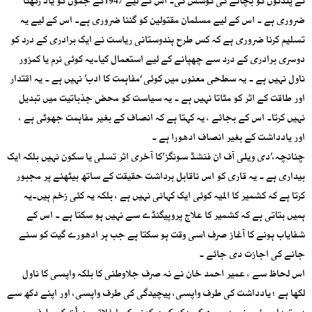
نے پنڈتوں کو بچانے کی کوشش کی۔ اس کے لیے 1947کے جموں کو یاد رکھنا
ضروری ہے ۔ اس کے لیے مسلمان مقتولین کو گننا ضروری ہے۔ اس کے لیے یہ
تسلیم کرنا ضروری ہے کہ کس طرح ہندوستانی ریاست نے ایک برادری کے درد کو
دوسری برادری کے درد سے چھپانے کے لیے استعمال کیا۔یہ کوئی نرم یا کمزور
ناول نہیں ہے ۔ یہ سطحی معنوں میں کوئی ‘مفاہمت کا ادب’ نہیں ہے ۔ یہ اقتدار
اور طاقت کے اثر کو مٹاتا نہیں ہے ۔ یہ سیاست کو محض جذباتیت میں تبدیل
نہیں کرتا۔ اس کے بجائے ، یہ کہتا ہے کہ انصاف کے بغیر مفاہمت جھوٹی ہے ،
اور یادداشت کے بغیر انصاف ادھورا ہے ۔
چنانچہ،’دی ویلی آف ان فنشڈ سونگز’کا آخری اثر تسلی یا سکون نہیں بلکہ ایک
بیداری ہے ۔ یہ قاری کو اس ناقابل برداشت حقیقت کے ساتھ بیٹھنے پر مجبور
کرتا ہے کہ کشمیر کا المیہ کوئی ایک کہانی نہیں ہے ، بلکہ یہ کئی زخم ہیں۔یہ
ہمیں بتاتی ہے کہ کشمیر کا علاج پروپیگنڈے سے نہیں ہو سکتا ہے ۔ اس کے
شفایاب ہونے کا آغاز صرف اسی وقت ہو سکتا ہے جب ہر ادھورے گیت کو سنے
جانے کی اجازت دی جائے ۔
اس لحاظ سے ، عمیر احمد خان نے نہ صرف جلاوطنی کا بلکہ واپسی کا ناول
لکھا ہے ؛ یادداشت کی طرف واپسی، پیچیدگی کی طرف واپسی، اور اپنے دکھ سے