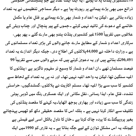
219کشمیری پنڈت ہلاک ہوئے ، یہ ایک ایسا عدد ہے جو ہندوستانی حکومتی
ذرائع میں بھی بڑے پیمانے پر رپورٹ ہوا ہے ۔ دیگر سماجی تنظیموں نے یہ تعداد
زیادہ بتائی ہے ، لیکن یہ اعداد و شمار بھی بڑے پیمانے پر قتلِ عام یا مکمل
خاتمے کے دعوے کی تائید نہیں کرتے ۔جموں کے پیر پنچال اور چناب ویلی کے
علاقوں میں تقریباً 1500غیر کشمیری پنڈت ہندو بھی مارے گئے ۔ پھر بھی،
سرکاری اعداد و شمار کے مطابق مارے جانے والوں کی بڑی تعداد مسلمانوں کی
ہے ۔ وزارتِ داخلہ نے 44,000ہلاکتوں کی اطلاع دی، جبکہ دیگر اندازے یہ تعداد
96,491تک بتاتے ہیں اور یہ دعویٰ کرتے ہیں کہ مرنے والوں میں سے تقریباً 99
فیصد مسلمان تھے ۔ان اعداد و شمار کا وسیع تر مفہوم ناگزیر ہے ؛ پنڈتوں کا
المیہ سنگین تھا، لیکن یہ واحد المیہ نہیں تھا۔ اور نہ ہی یہ تعداد کے لحاظ سے
کشمیر کا سب سے بڑا المیہ تھا۔ مسلم اکثریت نے ہلاکتوں، گمشدگیوں، حراستی
تشدد، قتلِ عام، ایذا رسانی، نقل مکانی اور ایک عسکری رنگ میں ڈوبی ہوئی
زندگی کا سب سے زیادہ اور بھاری بوجھ اٹھایا۔یہ کہنے کا مقصد پنڈتوں کی
تکلیف سے انکار کرنا نہیں ہے ۔ بلکہ اس کا مقصد حقیقی دکھ کو ٹھیس پہنچائے
بغیر پروپیگنڈے کا پردہ چاک کرنا ہے ۔خان کا ناول بالکل اسی لیے قیمتی ہے
کیونکہ یہ اس مشکل توازن کے لیے جگہ بناتا ہے ۔ یہ قاری کو 1990میں ایک