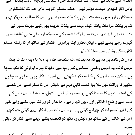
اقتدار سے قربت نے انہیں ایک منفرد سماجی و سیاسی پہچان دی۔ پنڈتوں کے
پاس اکثر کلیدی عہدے ہوتے تھے ، جبکہ مسلم اکثریت بڑی حد تک کاشتکاری،
دستکاری اور جبری مشقت یعنی بیگارتک محدود تھی۔اس کا مطلب یہ ہرگز نہیں
کہ ہر پنڈت مراعات یافتہ تھا۔ بہت سے پنڈت غریب بھی تھے ۔بہت سوں نے
تکالیف بھی اٹھائیں۔ بہت سے لوگ کشمیر کی مشترکہ اور ملی جلی ثقافت میں
گہرے رچے بسے تھے ۔ لیکن بطور ایک برادری، اقتدار کے ساتھ ان کا رشتہ مسلم
اکثریت کے رشتے سے مختلف تھا۔
ناول کی کامیابی یہ ہے کہ یہ پنڈتوں کو یکطرفہ طور پر ولن یا وہیرو بنا کر پیش
نہیں کرتا۔ یہ انہیں زخمی انسانوں کے روپ میں دکھاتا ہے ۔ ایراوتی کا دکھ سچا
ہے ، لیکن مسلمانوں کی تکالیف کو دیکھنے سے اس کا انکار بھی اتنا ہی سچا ہے
۔کبیر کا وراثت میں ملا ہوا غصہ قابلِ فہم ہے ، لیکن اس کا سفر اسے اس غصے
کے ادھورے پن کا سامنا کرنے پر مجبور کرتا ہے ۔کنول، جو شاید اس ناول کی
سب سے واضح اخلاقی اور ذہین کردار ہے ، خاندان کو وراثت میں ملنے والے لکیر
کے فقیر تصورات کو چیلنج کرتی ہے ۔ وہ اس بات سے انکار نہیں کرتی جو کچھ
اس کے خاندان کے ساتھ ہوا، لیکن وہ دکھ کو تعصب بننے دینے سے انکار کر دیتی
ہے ۔