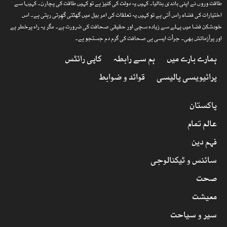
طاقت وروں نے اپنی باندی بنالیا۔ کہیں یہ دولت کی کنیز ہے تو کہیں طاقت کی پچارن۔ کہیںا سے
اختیارات کی فضاء راس آتی ہے تو کہیں یہ تعلقات کی امر بیل میں گھٹتی گھِرتی رہتی ہے۔ اس
خودشکن فضا میں پہلے سے زیادہ سچی اور حقیقی صحافت کی ضرورت ہے۔ مگر یہ راہ پرخطر ہے
اور پرآزمائش بھی۔ جرأت ایسی ہی صحافت کی گرم دم جستجو ہے۔
ہمارے بارے میں
ہم سے رابطہ
کاپی رائٹس
پرائیویسی پالیسی
قوائد و ضوابط
پاکستان
عالم تمام
فہم دین
سائنس و ٹیکنالوجی
صحت
معیشت
سیر و سیاحت