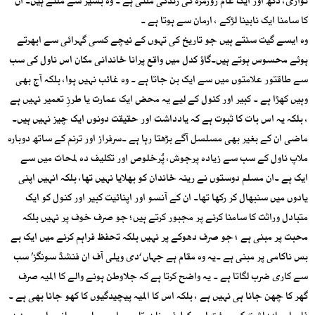
نوازی، دکھ اور ایک عام روزمرہ کی زندگی ملتی ہے ۔ وہ بشیر سے ملتے ہیں۔ ان
کا سامنا ایک نابینا لڑکے ، ارمان سے ہوتا ہے ۔
وہ ایسے گیت سنتے ہیں جو تاریخ کی تہوں کے نیچے کسی گہرائی سے ابھرتے
ہوئے محسوس ہوتے ہیں۔گاؤ کدل میں واقع پرانا خاندانی مکان اس ناول کی سب
سے طاقتور علامتوں میں سے ایک بن جاتا ہے ۔ وہ غائب نہیں ہوا، بلکہ آج بھی
وہیں کھڑا ہے ۔ کبیر اور کنول کے لیے یہ محض ایک عمارت یا طرزِ تعمیر نہیں ہے
، بلکہ یہ اس بات کا ثبوت ہے کہ یادداشت اور حقیقت دونوں ایک چیز نہیں ہیں۔
ماضی ان کے بغیر بھی مسلسل آگے بڑھتا رہا ہے ۔سرفراز اور ترنم کے ساتھ دوبارہ
ملاپ ناول کے سب سے زیادہ پرجوش، پُرخلوص اور تکلیف دہ لمحات میں سے
ایک ہے ۔ان مسلم دوستوں نے رینہ خاندان کو بھلایا نہیں تھا، بلکہ انہیں اپنی
یادوں میں سنبھال کر رکھا تھا۔ ان کے آنسو اور اپنائیت کبیر اور کنول کو ایک
متبادل وراثت کا سامنا کرنے پر مجبور کرتے ہیں؛ جو صرف خوف پر نہیں بلکہ
محبت پر مبنی ہے ؛ جو صرف دھوکے پر نہیں بلکہ تحفظ فراہم کرنے میں ایک بے
بس ناکامی پر مبنی ہے ۔یہ وہ مقام ہے جہاں ‘دی ویلی آف ان فنشڈ سونگز’ سب
سے کاری ضرب لگاتا ہے ۔ یہ واضح کرتا ہے کہ جلاوطن ہونے والے کا المیہ صرف
گھر کا چھن جانا ہی نہیں ہے ، بلکہ اس کا المیہ پیچیدگیوں کا کھو جانا بھی ہے ۔