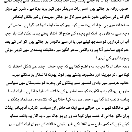
اندر محصور ہو کر رہ جاتے ہیں۔جس وقت پنڈت خاندان کشمیر سے ہجرت کرکے
جموں روانہ ہو جاتے ہیں، اسی رات سرینگر میں قہر برپا ہوتا ہے ۔ شہر کے مرکز
گاو کدل کی سڑکیں خون ناحق سے لال ہو جاتی ہیں۔ناول کے بالکل ابتدائی
صفحات میں ہی اچانک بہت سے کرداروں کو متعارف کروا دیا گیا ہے ، جس کی
وجہ سے یہ قاری پر ایک دم ہجوم کی طرح اثر انداز ہوتے ہیں۔ لیکن ایک بار جب
آپ ان کرداروں کو سمجھ لیتے ہیں یا ان سے مانوس ہو جاتے ہیں، تو اس کے بعد
جو کچھ سامنے آتا ہے وہ واقعی سحر انگیز ہے ،حقیقت پسندی میں ڈوبی ہوئی
پیچیدگیوں کی تہیں!
رینہ خاندان کا تجربہ یہ واضح کرتا ہے کہ جب خوف اجتماعی شکل اختیار کر
لیتا ہے ، تو دیرینہ اور مضبوط رشتے بھی ٹوٹ پھوٹ کا شکار ہو سکتے ہیں۔
حالیہ عرصے میں وادی کشمیر سے پنڈتوں کی ہجرت کو ہندوستان میں سیاسی
طور پر بھناکر ہندو اکثریت کو مسلمانو ں کے خلاف اکسایا جاتا ہے ۔ ایک ایسا
بیانیہ ترتیب دیا گیا ہے ، جس میں یہ کہا جاتا ہے کہ کشمیری مسلمان پنڈتوں
کے مخالف تھے ۔اس حوالے سے ایک صحافی اور سیاسی کارکن، آنجہانی پنڈت
پران ناتھ جلالی کا قصہ بیان کرنا ضرور ی ہو جاتا ہے ۔ وہ اکثر یہ واقعہ سنایا
کرتے تھے کہ کس طرح سن 1947کے غیر یقینی حالات کے دوران ایک گاؤں میں