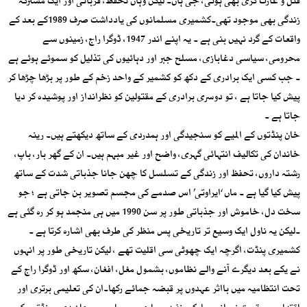
قتل و غارت گری بھی ہوئی، جی ہاں۔ لیکن وہاں تحفظ، قربانی اور ایک مشترکہ
زندگی بھی موجود تھی۔کشمیری مسلمانوں کی یادداشت صرف 1989کے بعد کے
واقعات کے گرد نہیں بنی ہے ۔ یہ اپنے اندر 1947، ڈوگرا راج، زمینوں سے
محرومی، سیاسی دغابازی، مسلح جبر اور دہائیوں کی تذلیل کو سموئے ہوئے ہے
۔ جب کسی ایک برادری کے دکھ کو کشمیر کے واحد زخم کے طور پر بڑھا چڑھا کر
پیش کیا جاتا ہے ، تو دوسری برادری کے مقتولین کو نظرانداز اور پوشیدہ کر دیا
جاتا ہے ۔
خان پنڈتوں کے المیے کو سنجیدگی اور ہمدردی کے ساتھ دیکھتے ہیں۔ رینہ
خاندان کی تکالیف انتہائی گہری، واضح اور غیر مبہم ہیں۔ ان کے گھر بار، باپ،
رشتہ داروں، تحفظ اور زندگی کے تسلسل کا چھن جانا جذباتی شدت کے ساتھ
پیش کیا گیا ہے ۔ ماں ‘ایراوتی’ اس صدمے کی مجسم تصویر بن جاتی ہے ؛ جو
سخت دل، خاموش اور جذباتی طور پر سن 1990 میں ہی منجمد ہو کر رہ گئی ہے
۔لیکن یہ ناول ایک وسیع تر تاریخی پس منظر کی طرف بھی اشارہ کرتا ہے ۔
کشمیری پنڈت، اگرچہ ایک چھوٹی سی اقلیت تھے ، لیکن تاریخی طور پر انہوں
نے یکے بعد دیگرے آنے والے نظاموں، بشمول مغل، افغان، سکھ اور ڈوگرا راج کے
تحت انتظامیہ میں بااثر عہدوں پر قبضہ جمائے رکھا۔ان کی تعلیمی برتری اور