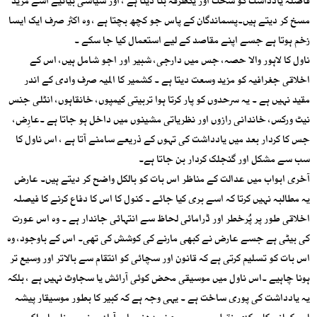
فاصلہ یادداشت کو سخت اور یکطرفہ بنا دیتا ہے ، اور سیاسی بیانیے اسے مزید
مسخ کر دیتے ہیں۔پسماندگان کے پاس جو کچھ بچتا ہے ، وہ اکثر صرف ایک ایسا
زخم ہوتا ہے جسے اپنے مقاصد کے لیے استعمال کیا جا سکے ۔
ناول کا لاہور والا حصہ، جس میں دارجی، شبیر اور اجو شامل ہیں، اس کے
اخلاقی جغرافیہ کو مزید وسعت دیتا ہے ۔ کشمیر کا المیہ صرف وادی کے اندر
مقید نہیں ہے ۔ یہ سرحدوں کو پار کرتا ہوا تربیتی کیمپوں، خانقاہوں، انٹلی جنس
نیٹ ورکس، خاندانی رازوں اور نظریاتی مشینوں میں داخل ہو جاتا ہے ۔عارِض،
جس کا کردار بعد میں یادداشت کی تہوں کے ذریعے سامنے آتا ہے ، اس ناول کا
سب سے مشکل اور گنجلک کردار بن جاتا ہے۔
آخری ابواب میں عدالت کے مناظر اس بات کو بالکل واضح کر دیتے ہیں۔ عارض
یہ مطالبہ نہیں کرتا کہ اسے بری کیا جائے ۔ کنول کا اس کا دفاع کرنے کا فیصلہ
اخلاقی طور پر پُرخطر اور ڈرامائی لحاظ سے انتہائی جاندار ہے ۔ وہ اس عورت
کی بیٹی ہے جسے عارض نے کبھی مارنے کی کوشش کی تھی۔ اس کے باوجود، وہ
اس بات کو تسلیم کرتی ہے کہ قانون اور سچائی کو انتقام سے بالاتر اور وسیع تر
ہونا چاہیے ۔اس ناول میں موسیقی محض کوئی آرائش یا سجاوٹ نہیں ہے ، بلکہ
یہ یادداشت کی پوری ساخت ہے ۔ یہی وجہ ہے کہ کبیر کا بطور موسیقار پیشہ