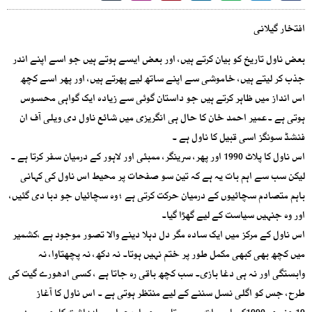
افتخار گیلانی
بعض ناول تاریخ کو بیان کرتے ہیں، اور بعض ایسے ہوتے ہیں جو اسے اپنے اندر
جذب کر لیتے ہیں، خاموشی سے اپنے ساتھ لیے پھرتے ہیں، اور پھر اسے کچھ
اس انداز میں ظاہر کرتے ہیں جو داستان گوئی سے زیادہ ایک گواہی محسوس
ہوتی ہے ۔عمیر احمد خان کا حال ہی انگریزی میں شائع ناول دی ویلی آف ان
فنشڈ سونگز اسی قبیل کا ناول ہے ۔
اس ناول کا پلاٹ 1990 اور پھر، سرینگر، ممبئی اور لاہور کے درمیان سفر کرتا ہے ۔
لیکن سب سے اہم بات یہ ہے کہ تین سو صفحات پر محیط اس ناول کی کہانی
باہم متصادم سچائیوں کے درمیان حرکت کرتی ہے ؛ وہ سچائیاں جو دبا دی گئیں،
اور وہ جنہیں سیاست کے لیے گھڑا گیا۔
اس ناول کے مرکز میں ایک سادہ مگر دل دہلا دینے والا تصور موجود ہے ،کشمیر
میں کچھ بھی کبھی مکمل طور پر ختم نہیں ہوتا۔ نہ دکھ، نہ پچھتاوا، نہ
وابستگی اور نہ ہی دغا بازی۔ سب کچھ باقی رہ جاتا ہے ، کسی ادھورے گیت کی
طرح، جس کو اگلی نسل سننے کے لیے منتظر ہوتی ہے ۔ اس ناول کا آغاز