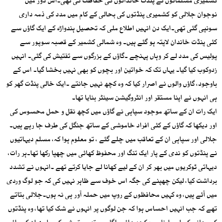
کشمیری مسلمانوں نے پنڈت خاندانوں کی حفاظت کی تھی۔اس دور میں
نوجوان جلالی کو کشمیری پنڈتوں کی بحالی کے کام میں مدد کی ذمہ داری
سونپی گئی تھی۔ایک دن انہیں اطلاع ملی کہ تحصیل ہندواڑہ کے ایک گاؤں سے
کئی پنڈت خاندان لاپتہ ہو گئے ہیں۔ وہ شمالی کشمیر کے قصبہ سوپور سے
پولیس کی مدد لے کر وہاں پہنچے ۔گاؤں کے بزرگوں سے تفتیش کی گئی۔ انہیں
زدوکوب کیا گیا۔ یہاں تک کہ خواتین اور بچوں کو بھی نہیں بخشا گیا۔ اس کے
باوجود، گاؤں والوں نے اصرار کیا کہ وہ کچھ نہیں جانتے ۔ایک خالی پنڈت گھر کو
ہی انہوں نے اپنا مستقر اور انٹروگیشن سینٹر بنایا تھا۔
ایک رات ان کے ساتھ موجود سپاہی نے گاؤں میں کچھ نقل و حمل محسوس کی
اور دیکھا کہ گاؤں کے کئی افراد خاموشی کے ساتھ جنگل کی طرف جا رہے ہیں۔
جلالی اور سپاہی ان کے تعاقب میں چلے گئے ، تو معلوم ہوا کہ، مسلم دیہاتیوں
نے پنڈتوں کو ندی کے پار ایک تنگ اور محفوظ کھائی میں چھپا رکھا تھا۔ہر رات،
دیہاتی ٹوکریوں میں بھر کر ان کے لیے کھانا لے جایا کرتے تھے ۔انہوں نے تشدد
برداشت کیا، لیکن چھپنے کی جگہ اس خوف سے ظاہر نہیں کی کہ جو لوگ وردی
میں آئے ہیں، وہ کہیں محافظوں کے روپ میں حملہ آور ہی نہ ہوں۔جلالی بتاتے
تھے کہ جب انہیں احساس ہوا کہ جن لوگوں پر انہوں نے شک کیا تھا، وہ پنڈتوں