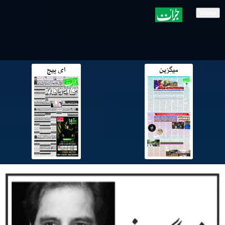
menu
میگزین
ای پیج