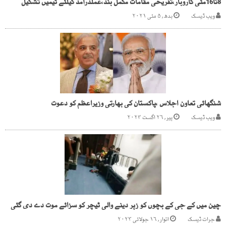
8تا16مئی کاروبار،تفریحی مقامات مکمل بند،عملدرآمد کیلئے ٹیمیں تشکیل
ویب ڈیسک
بدھ, ۵ مئی ۲۰۲۱
شنگھائی تعاون اجلاس ،پاکستان کی بھارتی وزیراعظم کو دعوت
ویب ڈیسک
پیر, ۲۶ اگست ۲۰۲۴
چین میں کے جی کے بچوں کو زہر دینے والی ٹیچر کو سزائے موت دے دی گئی
جرات ڈیسک
اتوار, ۱۶ جولائی ۲۰۲۳