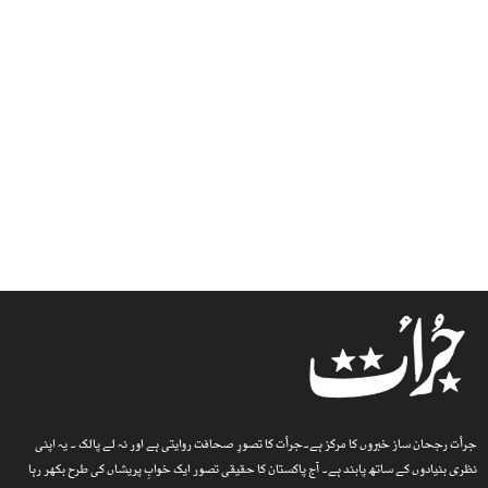
جرأت رجحان ساز خبروں کا مرکز ہے۔جرأت کا تصورِ صحافت روایتی ہے اور نہ لے پالک ۔ یہ اپنی
نظری بنیادوں کے ساتھ پابند ہے۔ آج پاکستان کا حقیقی تصور ایک خوابِ پریشاں کی طرح بکھر رہا