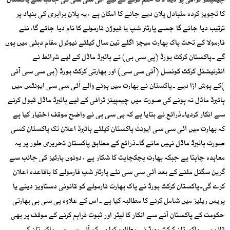
چیمپئنز ٹرافی پر ڈیڈ لاک ختم کرنے کے لیے آئی سی سی کی جانب سے پاکستان
کا تجویز کردہ متبادل پلان دیے جانے کا امکان ہے ، یہ پلان برابری کی بنیاد پر
ترتیب دیا جائے گا جسے پارٹنر شپ یا فیوڑن فارمولے کا نام دیا جائے گا، نئے
فارمولا کے تحت پاک بھارت میچز اگلے تین سال کیلئے نیوٹرل مقام دبئی میں ہوں
گے ۔پاکستان کرکٹ بورڈ (پی سی بی) نے ہائبرڈ ماڈل کے لیے شرائط نے
انٹرنیشنل کرکٹ کونسل (آئی سی سی) اور بھارتی کرکٹ بورڈ (بی سی سی آئی
)کے ہوش اڑا دیے ۔پاکستان نے بھارت میں ہونے والے آئی سی سی ایونٹس میں
ہائبرڈ ماڈل نہ ہونے کی صورت میں چیمپینز ٹرافی کے لیے ہائبرڈ ماڈل قبول کرنے
سے انکار کردیا۔ذرائع نے بتایا ہے کہ پی سی بی نے واضح موقف اختیار کیا ہے
کہ بھارت میں آئی سی سی ایونٹ پاکستان کیلئے ہائبرڈ اعلان تک پاکستان کسی
صورت ہائبرڈ ماڈل نہیں مانے گا۔ذرائع کے مطابق پاکستان تحریری طور پر یہ
معاہدہ چاہتا ہے جبکہ بھارت ہچکچاہٹ کا شکار ہے ، دونوں پارٹیز کی جانب سے
گرین سگنل ملنے کے بعد آئی سی سی نئے پارٹنر شپ فارمولے کا باقاعدہ اعلان
کرے گی۔پاکستان کرکٹ بورڈ نے پاک بھارت فارمولے کو قانونی دستاویز دینے یا
پریس ریلیز میں شامل کرنے کا مطالبہ کیا ہے ۔اس کے علاوہ پی سی بی بھارتی
حکومت کے پاکستان آنے سے انکار کا لیٹر اور ثبوت فراہم کرنے کے موقف پر بھی