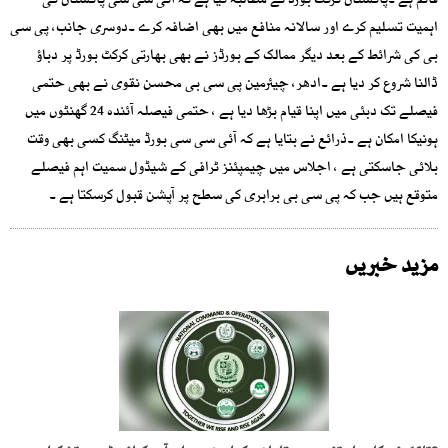
قائم ہے ۔پاکستان کرکٹ بورڈ نے مطالبہ کیا ہے کہ آئی سی سی پاکستان کی
اہمیت تسلیم کرے اور سالانہ منافع میں بھی اضافہ کرے ۔دوسری جانب، پی سی
بی کی شرائط کے بعد دیگر ممالک کے بورڈز نے بھی بھارتی کرکٹ بورڈ پر دباؤ
ڈالنا شروع کر دیا ہے ۔ادھر، چیئرمین پی سی بی محسن نقوی نے بھی حتمی
فیصلے تک دبئی میں اپنا قیام بڑھا دیا ہے ، حتمی فیصلہ آئندہ 24 گھنٹوں میں
ہونیکا امکان ہے ۔ذرائع نے بتایا ہے کہ آئی سی سی بورڈ میٹنگ کسی بھی وقت
بلائی جاسکتی ہے ، اجلاس میں چیمپئنز ٹرافی کے شیڈول سمیت اہم فیصلے
متوقع ہیں جب کہ پی سی بی برابری کی سطح پر آپشن قبول کرسکتا ہے ۔
مزید خبریں