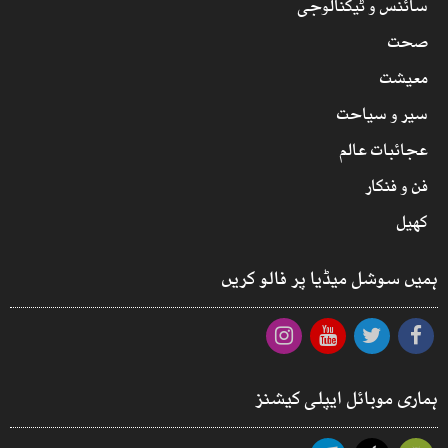
سائنس و ٹیکنالوجی
صحت
معیشت
سیر و سیاحت
عجائبات عالم
فن و فنکار
کھیل
ہمیں سوشل میڈیا پر فالو کریں
ہماری موبائل ایپلی کیشنز