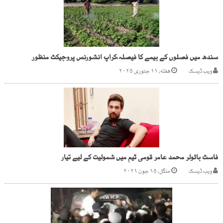
سندھ میں فصلوں کے بیمے کا فیصلہ،کراپ انشورنس پروجیکٹ منظور
ویب ڈیسک
هفته, ۱۱ جنوری ۲۰۲۵
فاسٹ بائولر محمد عامر قومی ٹیم میں شمولیت کے لیے تیار
ویب ڈیسک
منگل, ۱۵ جون ۲۰۲۱