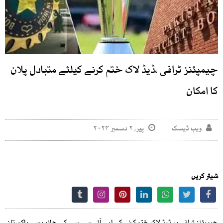
چیمپئنز ٹرافی ،ڈیڈ لاک ختم کرنے کیلئے متبادل پلان
کا امکان
ویب ڈیسک
پیر, ۲ دسمبر ۲۰۲۴
شیئر کریں