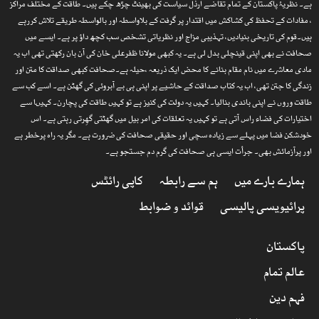
ہے۔ نظریۂ پاکستان کے تمام تقاضے ارذل سیاست کی بھینٹ چڑھ چکے ہیں۔ طاقت کے مختلف مراکز
، مفادات کے تحفظ کی کشاکش میں اقتدار پر گرفت کے بلاواسطہ اور بالواسطہ طریقے تلاش کررہے
ہیں۔قوم کی تاریخی بنیادیں، تہذیبی مزاج اور نظریاتی تشخص سب کچھ داؤ پر ہے۔ ایسے میں
صحافت نے بھی اپنی قینچلی بدل لی ہے۔ یہ کبھی مولانا ظفرعلی خان کی آن بان رکھتی تھی اب یہ
مادی معاشرے میں نام مقام بنانے کا محض ایک ذریعہ ،حیلہ ہے۔صحافت کبھی صداقت کا متن اور
زندگی کا جتن تھی، اب یہ کتاب صداقت کے حاشیے پر اپنی ہی بے آبروئی کی گھٹن ہے۔ اسے کب سے
طاقت وروں نے اپنی باندی بنالیا۔ کہیں یہ دولت کی کنیز ہے تو کہیں طاقت کی پچارن۔ کہیںا سے
اختیارات کی فضاء راس آتی ہے تو کہیں یہ تعلقات کی امر بیل میں گھٹتی گھِرتی رہتی ہے۔ اس
خودشکن فضا میں پہلے سے زیادہ سچی اور حقیقی صحافت کی ضرورت ہے۔ مگر یہ راہ پرخطر ہے
اور پرآزمائش بھی۔ جرأت ایسی ہی صحافت کی گرم دم جستجو ہے۔
ہمارے بارے میں
ہم سے رابطہ
کاپی رائٹس
پرائیویسی پالیسی
قوائد و ضوابط
پاکستان
عالم تمام
فہم دین