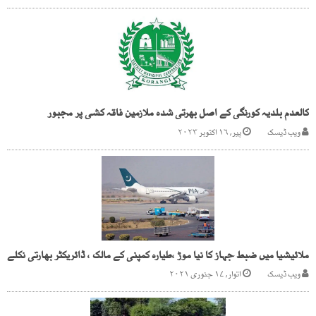
کالعدم بلدیہ کورنگی کے اصل بھرتی شدہ ملازمین فاقہ کشی پر مجبور
ویب ڈیسک
پیر, ۱۶ اکتوبر ۲۰۲۳
ملائیشیا میں ضبط جہاز کا نیا موڑ ،طیارہ کمپنی کے مالک ، ڈائریکٹر بھارتی نکلے
ویب ڈیسک
اتوار, ۱۷ جنوری ۲۰۲۱