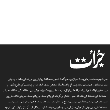
جرأت رجحان ساز خبروں کا مرکز ہے۔جرأت کا تصورِ صحافت روایتی ہے اور نہ لے پالک ۔ یہ اپنی
نظری بنیادوں کے ساتھ پابند ہے۔ آج پاکستان کا حقیقی تصور ایک خوابِ پریشاں کی طرح بکھر رہا
ہے۔ نظریۂ پاکستان کے تمام تقاضے ارذل سیاست کی بھینٹ چڑھ چکے ہیں۔ طاقت کے مختلف مراکز
، مفادات کے تحفظ کی کشاکش میں اقتدار پر گرفت کے بلاواسطہ اور بالواسطہ طریقے تلاش کررہے
ہیں۔قوم کی تاریخی بنیادیں، تہذیبی مزاج اور نظریاتی تشخص سب کچھ داؤ پر ہے۔ ایسے میں
صحافت نے بھی اپنی قینچلی بدل لی ہے۔ یہ کبھی مولانا ظفرعلی خان کی آن بان رکھتی تھی اب یہ