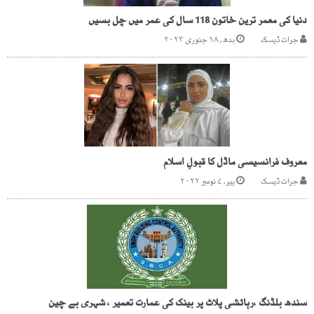
دنیا کی معمر ترین خاتون 118 سال کی عمر میں چل بسیں
جرات ڈیسک
بدھ, ۱۸ جنوری ۲۰۲۳
معروف فرانسیسی ماڈل کا قبولِ اسلام
جرات ڈیسک
پیر, ۷ نومبر ۲۰۲۲
سندھ بلڈنگ ،رہائشی پلاٹ پر بینک کی عمارت تعمیر ، شہری بے چین