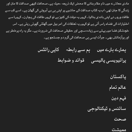
مادی معاشرے میں نام مقام بنانے کا محض ایک ذریعہ ،حیلہ ہے۔صحافت کبھی صداقت کا متن اور
زندگی کا جتن تھی، اب یہ کتاب صداقت کے حاشیے پر اپنی ہی بے آبروئی کی گھٹن ہے۔ اسے کب سے
طاقت وروں نے اپنی باندی بنالیا۔ کہیں یہ دولت کی کنیز ہے تو کہیں طاقت کی پچارن۔ کہیںا سے
اختیارات کی فضاء راس آتی ہے تو کہیں یہ تعلقات کی امر بیل میں گھٹتی گھِرتی رہتی ہے۔ اس
خودشکن فضا میں پہلے سے زیادہ سچی اور حقیقی صحافت کی ضرورت ہے۔ مگر یہ راہ پرخطر ہے
اور پرآزمائش بھی۔ جرأت ایسی ہی صحافت کی گرم دم جستجو ہے۔
ہمارے بارے میں
ہم سے رابطہ
کاپی رائٹس
پرائیویسی پالیسی
قوائد و ضوابط
پاکستان
عالم تمام
فہم دین
سائنس و ٹیکنالوجی
صحت
معیشت