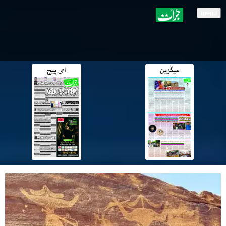
menu
میگزین
ای پیج