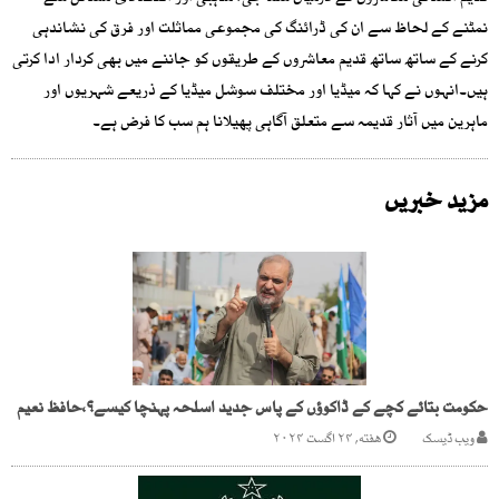
نمٹنے کے لحاظ سے ان کی ڈرائنگ کی مجموعی مماثلت اور فرق کی نشاندہی
کرنے کے ساتھ ساتھ قدیم معاشروں کے طریقوں کو جاننے میں بھی کردار ادا کرتی
ہیں۔انہوں نے کہا کہ میڈیا اور مختلف سوشل میڈیا کے ذریعے شہریوں اور
ماہرین میں آثار قدیمہ سے متعلق آگاہی پھیلانا ہم سب کا فرض ہے۔
مزید خبریں
حکومت بتائے کچے کے ڈاکوؤں کے پاس جدید اسلحہ پہنچا کیسے؟،حافظ نعیم
ویب ڈیسک
هفته, ۲۴ اگست ۲۰۲۴