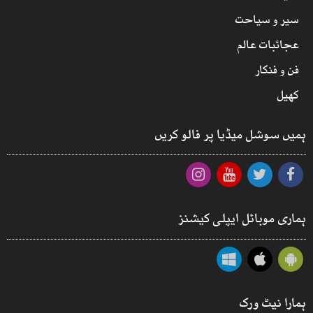
سیر و سیاحت
عجائبات عالم
فن و فنکار
کھیل
ہمیں سوشل میڈیا پر فالو کریں
ہماری موبائل ایپلی کیشنز
ہمارا نیٹ ورک