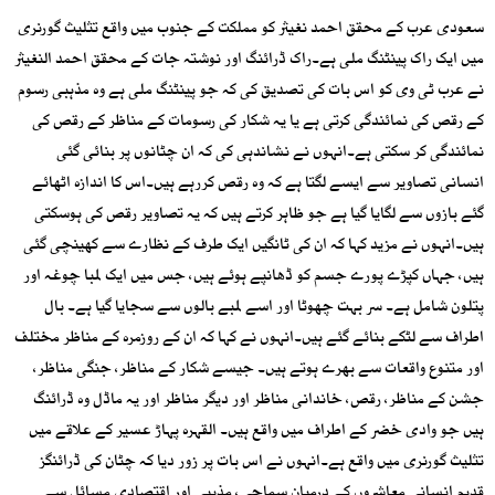
سعودی عرب کے محقق احمد نغیثر کو مملکت کے جنوب میں واقع تثلیث گورنری
میں ایک راک پینٹنگ ملی ہے۔راک ڈرائنگ اور نوشتہ جات کے محقق احمد النغیثر
نے عرب ٹی وی کو اس بات کی تصدیق کی کہ جو پینٹنگ ملی ہے وہ مذہبی رسوم
کے رقص کی نمائندگی کرتی ہے یا یہ شکار کی رسومات کے مناظر کے رقص کی
نمائندگی کر سکتی ہے۔انہوں نے نشاندہی کی کہ ان چٹانوں پر بنائی گئی
انسانی تصاویر سے ایسے لگتا ہے کہ وہ رقص کررہے ہیں۔اس کا اندازہ اٹھائے
گئے بازوں سے لگایا گیا ہے جو ظاہر کرتے ہیں کہ یہ تصاویر رقص کی ہوسکتی
ہیں۔انہوں نے مزید کہا کہ ان کی ٹانگیں ایک طرف کے نظارے سے کھینچی گئی
ہیں، جہاں کپڑے پورے جسم کو ڈھانپے ہوئے ہیں، جس میں ایک لمبا چوغہ اور
پتلون شامل ہے۔ سر بہت چھوٹا اور اسے لمبے بالوں سے سجایا گیا ہے۔ بال
اطراف سے لٹکے بنائے گئے ہیں۔انہوں نے کہا کہ ان کے روزمرہ کے مناظر مختلف
اور متنوع واقعات سے بھرے ہوتے ہیں۔ جیسے شکار کے مناظر، جنگی مناظر،
جشن کے مناظر، رقص، خاندانی مناظر اور دیگر مناظر اور یہ ماڈل وہ ڈرائنگ
ہیں جو وادی خضر کے اطراف میں واقع ہیں۔ القہرہ پہاڑ عسیر کے علاقے میں
تثلیث گورنری میں واقع ہے۔انہوں نے اس بات پر زور دیا کہ چٹان کی ڈرائنگز
قدیم انسانی معاشروں کے درمیان سماجی، مذہبی اور اقتصادی مسائل سے