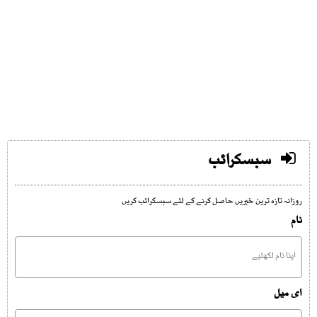
سبسکرائب
روزانہ تازہ ترین خبریں حاصل کرنے کے لئے سبسکرائب کریں
نام
ای میل