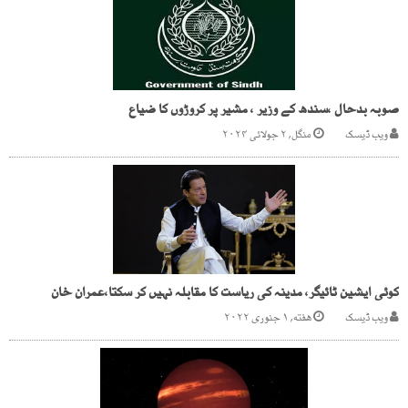
صوبہ بدحال ،سندھ کے وزیر ، مشیر پر کروڑوں کا ضیاع
ویب ڈیسک
منگل, ۲ جولائی ۲۰۲۴
کوئی ایشین ٹائیگر، مدینہ کی ریاست کا مقابلہ نہیں کر سکتا،عمران خان
ویب ڈیسک
هفته, ۱ جنوری ۲۰۲۲