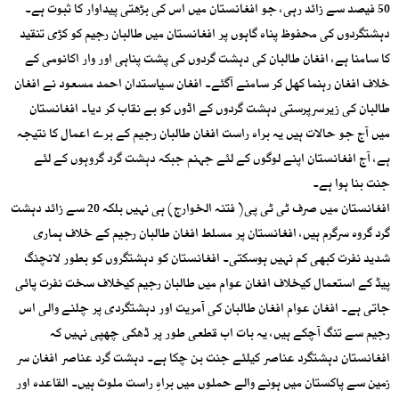
50 فیصد سے زائد رہی، جو افغانستان میں اس کی بڑھتی پیداوار کا ثبوت ہے۔
دہشتگردوں کی محفوظ پناہ گاہوں پر افغانستان میں طالبان رجیم کو کڑی تنقید
کا سامنا ہے، افغان طالبان کی دہشت گردوں کی پشت پناہی اور وار اکانومی کے
خلاف افغان رہنما کھل کر سامنے آگئے۔ افغان سیاستدان احمد مسعود نے افغان
طالبان کی زیرسرپرستی دہشت گردوں کے اڈوں کو بے نقاب کر دیا۔ افغانستان
میں آج جو حالات ہیں یہ براہ راست افغان طالبان رجیم کے برے اعمال کا نتیجہ
ہے، آج افغانستان اپنے لوگوں کے لئے جہنم جبکہ دہشت گرد گروہوں کے لئے
جنت بنا ہوا ہے۔
افغانستان میں صرف ٹی ٹی پی( فتنہ الخوارج) ہی نہیں بلکہ 20 سے زائد دہشت
گرد گروہ سرگرم ہیں، افغانستان پر مسلط افغان طالبان رجیم کے خلاف ہماری
شدید نفرت کبھی کم نہیں ہوسکتی۔ افغانستان کو دہشتگروں کو بطور لانچنگ
پیڈ کے استعمال کیخلاف افغان عوام میں طالبان رجیم کیخلاف سخت نفرت پائی
جاتی ہے۔ افغان عوام افغان طالبان کی آمریت اور دہشتگردی پر چلنے والی اس
رجیم سے تنگ آچکے ہیں، یہ بات اب قطعی طور پر ڈھکی چھپی نہیں کہ
افغانستان دہشتگرد عناصر کیلئے جنت بن چکا ہے۔ دہشت گرد عناصر افغان سر
زمین سے پاکستان میں ہونے والے حملوں میں براہِ راست ملوث ہیں۔ القاعدہ اور