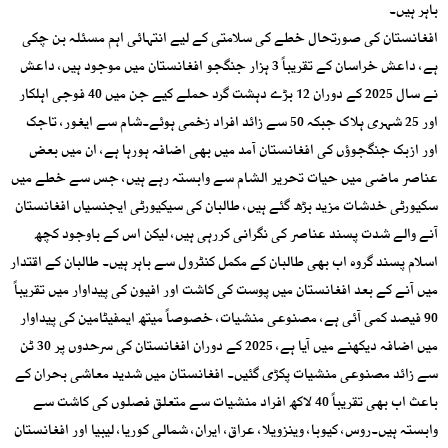
باہر ہیں۔
افغانستان کی صورتحال خطے کی سلامتی کے لیے انتہائی اہم مسئلہ بن چکی
ہے، داعش خراسان کے تقریباً 3 ہزار جنگجو افغانستان میں موجود ہیں، داعش
نے سال 2025 کے دوران 12 بڑے دہشت گرد حملے کیے جن میں 40 فوجی اہلکار
اور 25 شہری ہلاک جبکہ 50 سے زائد افراد زخمی ہوئے۔شام سے ایغور، تاجک
اور ازبک جنگجوؤں کی افغانستان آمد میں بھی اضافہ ہورہا ہے، ان میں بعض
عناصر ماضی میں حیات تحریر الشام سے وابستہ رہے ہیں، جس سے خطے میں
سکیورٹی خدشات مزید بڑھ گئے ہیں، طالبان کی سیکیورٹی ایجنسیاں افغانستان
آنے والے شدت پسند عناصر کی نگرانی کررہی ہیں، لیکن اس کے باوجود کچھ
اسلام پسند گروہ اب بھی طالبان کے مکمل کنٹرول سے باہر ہیں۔ طالبان کے اقتدار
میں آنے کے بعد افغانستان میں پوست کی کاشت اور افیون کی پیداوار میں تقریباً
90 فیصد کمی آئی ہے، مصنوعی منشیات، خصوصاً میتھ ایمفیٹامین کی پیداوار
میں اضافہ دیکھنے میں آیا ہے، 2025 کے دوران افغانستان کی سرحدوں پر 30 ٹن
سے زائد مصنوعی منشیات پکڑی گئیں۔ افغانستان میں شدید معاشی بحران کے
باعث اب بھی تقریباً 40 لاکھ افراد منشیات سے متعلق فصلوں کی کاشت سے
وابستہ ہیں۔روس، کیوبا، وینزویلا، عراق، ایران، شمالی کوریا، لیبیا اور افغانستان