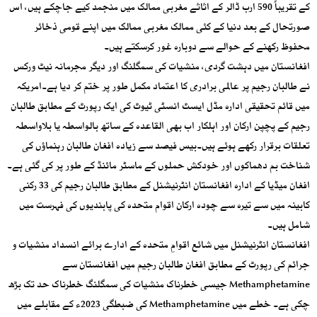
کے تقریباً 590 ارب ڈالر کے اثاثے مغربی ممالک میں منجمد کیے جاچکے ہیں، اس
صورتحال کے بعد دنیا کے کئی ممالک مغربی ممالک میں اپنے قومی ذخائر
محفوظ رکھنے کے حوالے سے دوبارہ غور کرسکتے ہیں۔
افغانستان میں دہشت گردی، منشیات کی سمگلنگ اور دیگر مجرمانہ نیٹ ورکس
نے طالبان رجیم پر عالمی برادری کا اعتماد مکمل طور پر ختم کر دیا ہے۔امریکہ
میں قائم تحقیقی ادارہ مڈل ایسٹ انسٹی ٹیوٹ کی ایک رپورٹ کے مطابق طالبان
رجیم کے پچپن ارکان اور اہلکار اب بھی القاعدہ کے ساتھ بالواسطہ یا بلاواسطہ
تعلقات برقرار رکھے ہوئے ہیں۔بیس فیصد سے زیادہ افغان طالبان رہنماؤں کی
شناخت بم دھماکوں اور خودکش حملوں کے ماسٹر مائنڈ کے طور پر کی گئی ہے۔
افغان میڈیا کے ادارہ افغانستان انٹرنیشنل کے مطابق طالبان رجیم کی 33 رکنی
کابینہ میں سے تیرہ سے چودہ ارکان اقوام متحدہ کی پابندیوں کی فہرست میں
شامل ہیں۔
افغانستان انٹرنیشنل میں شائع اقوامِ متحدہ کے ادارے برائے انسداد منشیات و
جرائم کی رپورٹ کے مطابق افغان طالبان رجیم میں افغانستان سے
Methamphetamine جیسی خطرناک منشیات کی سمگلنگ خطرناک حد تک بڑھ
چکی ہے۔ خطے میں Methamphetamine کی ضبطگی 2023ء کے مقابلے میں