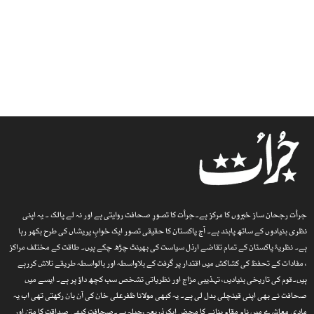
جرأت رجحان ساز خبروں کا مرکز ہے۔جرأت کا تصورِ صحافت روایتی ہے اور نہ لے پالک ۔ یہ اپنی
نظری بنیادوں کے ساتھ پابند ہے۔ آج پاکستان کا حقیقی تصور ایک خوابِ پریشاں کی طرح بکھر رہا
ہے۔ نظریۂ پاکستان کے تمام تقاضے ارذل سیاست کی بھینٹ چڑھ چکے ہیں۔ طاقت کے مختلف مراکز
، مفادات کے تحفظ کی کشاکش میں اقتدار پر گرفت کے بلاواسطہ اور بالواسطہ طریقے تلاش کررہے
ہیں۔قوم کی تاریخی بنیادیں، تہذیبی مزاج اور نظریاتی تشخص سب کچھ داؤ پر ہے۔ ایسے میں
صحافت نے بھی اپنی قینچلی بدل لی ہے۔ یہ کبھی مولانا ظفرعلی خان کی آن بان رکھتی تھی اب یہ
مادی معاشرے میں نام مقام بنانے کا محض ایک ذریعہ ،حیلہ ہے۔صحافت کبھی صداقت کا متن اور