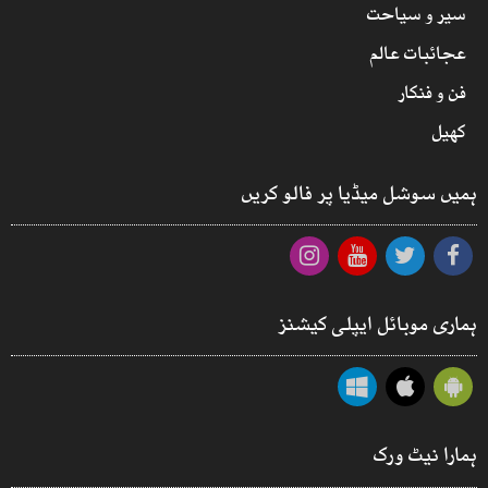
سیر و سیاحت
عجائبات عالم
فن و فنکار
کھیل
ہمیں سوشل میڈیا پر فالو کریں
ہماری موبائل ایپلی کیشنز
ہمارا نیٹ ورک