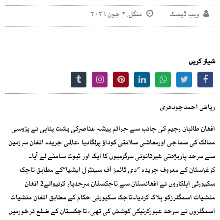
ویب ڈیسک
منگل, ۲ جون ۲۰۲۶
شیئر کریں
ریاض احمدچودھری
افغان طالبان رجیم کی جانب سے جرائم پیشہ عناصرکی پشت پناہی نے پڑوسی
ممالک کی سماجی اورمعاشی سلامتی کوداؤ پرلگادیا ،عالمی جریدہ افغان سرزمین
سے سرحد پاربڑھتی غیرقانونی سرگرمیوں کا ایک اور ثبوت سامنے لے آیا۔
کرغزستان کے معروف جریدہ ”دی ٹائمز آف سینٹرل ایشیا”کے مطابق تاجک
سکیورٹی اہلکاروں نے افغانستان سے تاجکستان سرحدپار کرنیوالے2 افغان
منشیات اسمگلرزکو ہلاک کردیا۔تاجک سکیورٹی حکام کے مطابق افغان منشیات
اسمگلروں نے سرحد عبورکرنیکی کوشش کی تھی، تاجکستان کے ضلع فرخورمیں