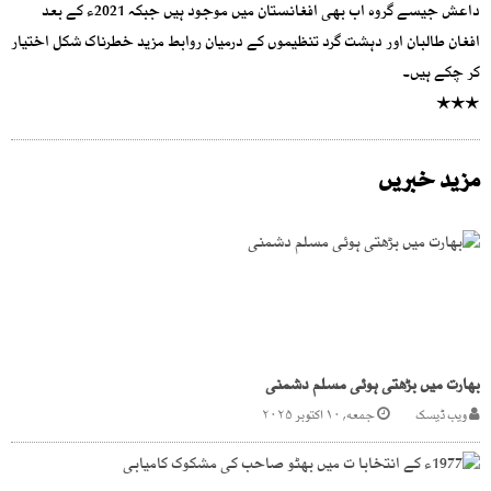
داعش جیسے گروہ اب بھی افغانستان میں موجود ہیں جبکہ 2021ء کے بعد
افغان طالبان اور دہشت گرد تنظیموں کے درمیان روابط مزید خطرناک شکل اختیار
کر چکے ہیں۔
٭٭٭
مزید خبریں
بھارت میں بڑھتی ہوئی مسلم دشمنی
ویب ڈیسک
جمعه, ۱۰ اکتوبر ۲۰۲۵