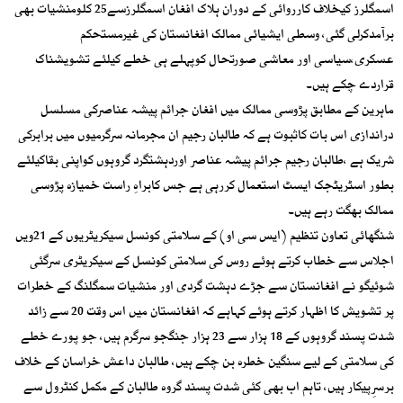
اسمگلرز کیخلاف کارروائی کے دوران ہلاک افغان اسمگلرزسے25 کلومنشیات بھی
برآمدکرلی گئی، وسطی ایشیائی ممالک افغانستان کی غیرمستحکم
عسکری،سیاسی اور معاشی صورتحال کوپہلے ہی خطے کیلئے تشویشناک
قراردے چکے ہیں۔
ماہرین کے مطابق پڑوسی ممالک میں افغان جرائم پیشہ عناصرکی مسلسل
دراندازی اس بات کاثبوت ہے کہ طالبان رجیم ان مجرمانہ سرگرمیوں میں برابرکی
شریک ہے ،طالبان رجیم جرائم پیشہ عناصر اوردہشتگرد گروہوں کواپنی بقاکیلئے
بطور اسٹریٹجک ایسٹ استعمال کررہی ہے جس کابراہِ راست خمیازہ پڑوسی
ممالک بھگت رہے ہیں۔
شنگھائی تعاون تنظیم (ایس سی او) کے سلامتی کونسل سیکریٹریوں کے 21ویں
اجلاس سے خطاب کرتے ہوئے روس کی سلامتی کونسل کے سیکریٹری سرگئی
شوئیگو نے افغانستان سے جڑے دہشت گردی اور منشیات سمگلنگ کے خطرات
پر تشویش کا اظہار کرتے ہوئے کہاہے کہ افغانستان میں اس وقت 20 سے زائد
شدت پسند گروہوں کے 18 ہزار سے 23 ہزار جنگجو سرگرم ہیں، جو پورے خطے
کی سلامتی کے لیے سنگین خطرہ بن چکے ہیں، طالبان داعش خراسان کے خلاف
برسرِپیکار ہیں، تاہم اب بھی کئی شدت پسند گروہ طالبان کے مکمل کنٹرول سے