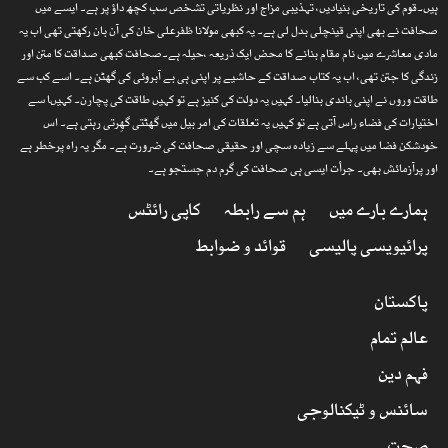
ہیں۔قوم کی تاریخی بنیادیں، تہذیبی مزاج اور نظریاتی تشخص سب کچھ داؤ پر ہے۔ ایسے میں
صحافت نے بھی اپنی قینچلی بدل لی ہے۔ یہ کبھی مولانا ظفرعلی خان کی آن بان رکھتی تھی اب یہ
مادی معاشرے میں نام مقام بنانے کا محض ایک ذریعہ ،حیلہ ہے۔صحافت کبھی صداقت کا متن اور
زندگی کا جتن تھی، اب یہ کتاب صداقت کے حاشیے پر اپنی ہی بے آبروئی کی گھٹن ہے۔ اسے کب سے
طاقت وروں نے اپنی باندی بنالیا۔ کہیں یہ دولت کی کنیز ہے تو کہیں طاقت کی پچارن۔ کہیںا سے
اختیارات کی فضاء راس آتی ہے تو کہیں یہ تعلقات کی امر بیل میں گھٹتی گھِرتی رہتی ہے۔ اس
خودشکن فضا میں پہلے سے زیادہ سچی اور حقیقی صحافت کی ضرورت ہے۔ مگر یہ راہ پرخطر ہے
اور پرآزمائش بھی۔ جرأت ایسی ہی صحافت کی گرم دم جستجو ہے۔
ہمارے بارے میں
ہم سے رابطہ
کاپی رائٹس
پرائیویسی پالیسی
قوائد و ضوابط
پاکستان
عالم تمام
فہم دین
سائنس و ٹیکنالوجی