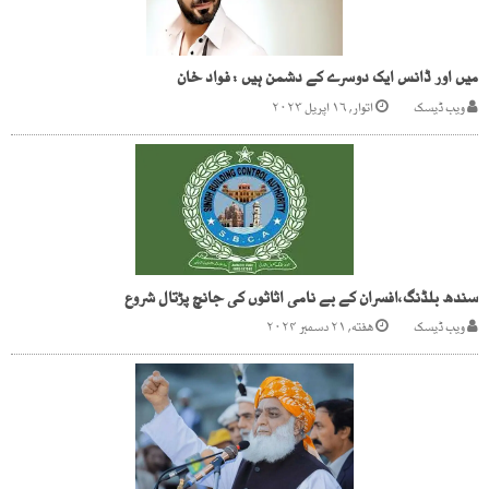
میں اور ڈانس ایک دوسرے کے دشمن ہیں : فواد خان
ویب ڈیسک
اتوار, ۱۶ اپریل ۲۰۲۳
سندھ بلڈنگ،افسران کے بے نامی اثاثوں کی جانچ پڑتال شروع
ویب ڈیسک
هفته, ۲۱ دسمبر ۲۰۲۴