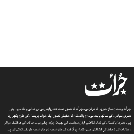
جرأت رجحان ساز خبروں کا مرکز ہے۔جرأت کا تصورِ صحافت روایتی ہے اور نہ لے پالک ۔ یہ اپنی
نظری بنیادوں کے ساتھ پابند ہے۔ آج پاکستان کا حقیقی تصور ایک خوابِ پریشاں کی طرح بکھر رہا
ہے۔ نظریۂ پاکستان کے تمام تقاضے ارذل سیاست کی بھینٹ چڑھ چکے ہیں۔ طاقت کے مختلف مراکز
، مفادات کے تحفظ کی کشاکش میں اقتدار پر گرفت کے بلاواسطہ اور بالواسطہ طریقے تلاش کررہے