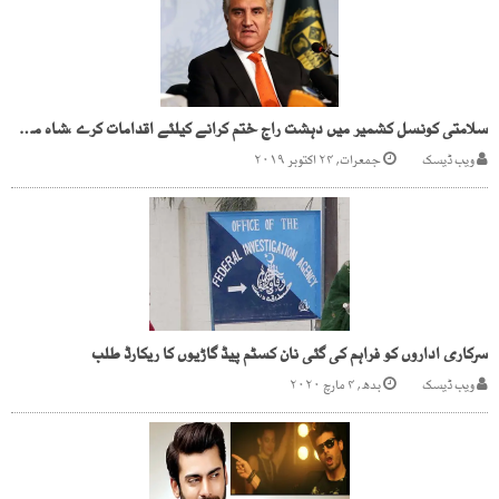
سلامتی کونسل کشمیر میں دہشت راج ختم کرانے کیلئے اقدامات کرے ،شاہ محمود قریشی
ویب ڈیسک
جمعرات, ۲۴ اکتوبر ۲۰۱۹
سرکاری اداروں کو فراہم کی گئی نان کسٹم پیڈ گاڑیوں کا ریکارڈ طلب
ویب ڈیسک
بدھ, ۴ مارچ ۲۰۲۰