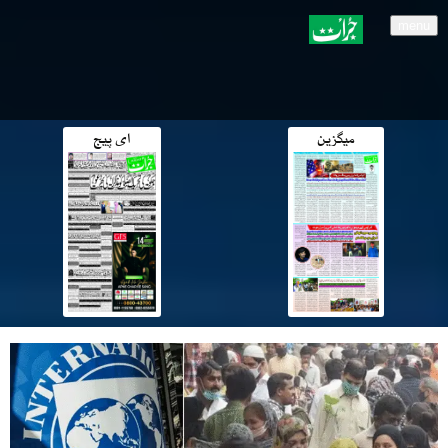
menu
میگزین
ای پیج