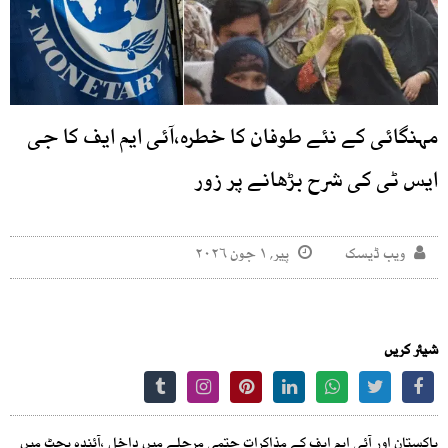
مہنگائی کے نئے طوفان کا خطرہ،آئی ایم ایف کا جی
ایس ٹی کی شرح بڑھانے پر زور
ویب ڈیسک
پیر, ۱ جون ۲۰۲۶
شیئر کریں
پاکستان اور آئی ایم ایف کے مذاکرات حتمی مرحلے میں داخل ،آئندہ بجٹ میں