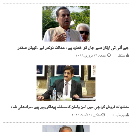
جے آئی ٹی ارکان سے جان کو خطرہ ہے ، عدالت نوٹس لے ، کیپٹن صفدر
منتظم
جمعه, ۱۶ فروری ۲۰۱۸
منشیات فروش کراچی میں امن وامان کامسئلہ پیداکررہے ہیں، مرادعلی شاہ
ویب ڈیسک
منگل, ۱۷ اگست ۲۰۲۱