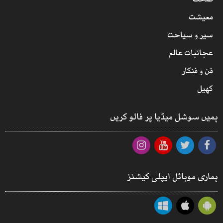
صحت
معیشت
سیر و سیاحت
عجائبات عالم
فن و فنکار
کھیل
ہمیں سوشل میڈیا پر فالو کریں
ہماری موبائل ایپلی کیشنز