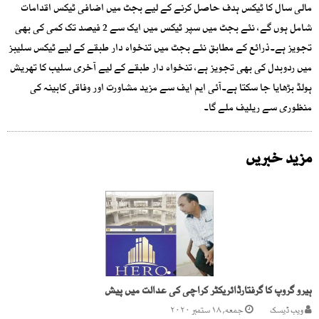
مالی سال کا ٹیکس ہدف حاصل کرنے کے لیے بجٹ میں اضافی ٹیکس اقدامات
شامل ہوں گے، نئے بجٹ میں سپر ٹیکس میں ایک سے 2 فیصد تک کمی کی بھی
تجویز ہے۔ذرائع کے مطابق نئے بجٹ میں تنخواہ دار طبقے کے لیے ٹیکس سلیبز
میں ردوبدل کی بھی تجویز ہے، تنخواہ دار طبقے کے لیے آخری سلیب کا تھریش
ہولڈ بڑھایا جا سکتا ہے۔آئی ایم ایف سے مزید مشاورت اور وفاقی کابینہ کی
منظوری سے ریلیف ملے گا۔
مزید خبریں
ہیرو گروپ کا گرفتارڈائریکٹر کراچی کی عدالت میں پیش
ویب ڈیسک
جمعه, ۱۸ ستمبر ۲۰۲۰