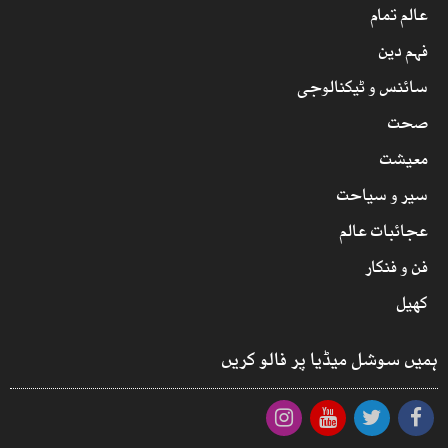
عالم تمام
فہم دین
سائنس و ٹیکنالوجی
صحت
معیشت
سیر و سیاحت
عجائبات عالم
فن و فنکار
کھیل
ہمیں سوشل میڈیا پر فالو کریں