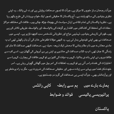
جرأت رجحان ساز خبروں کا مرکز ہے۔جرأت کا تصورِ صحافت روایتی ہے اور نہ لے پالک ۔ یہ اپنی
نظری بنیادوں کے ساتھ پابند ہے۔ آج پاکستان کا حقیقی تصور ایک خوابِ پریشاں کی طرح بکھر رہا
ہے۔ نظریۂ پاکستان کے تمام تقاضے ارذل سیاست کی بھینٹ چڑھ چکے ہیں۔ طاقت کے مختلف مراکز
، مفادات کے تحفظ کی کشاکش میں اقتدار پر گرفت کے بلاواسطہ اور بالواسطہ طریقے تلاش کررہے
ہیں۔قوم کی تاریخی بنیادیں، تہذیبی مزاج اور نظریاتی تشخص سب کچھ داؤ پر ہے۔ ایسے میں
صحافت نے بھی اپنی قینچلی بدل لی ہے۔ یہ کبھی مولانا ظفرعلی خان کی آن بان رکھتی تھی اب یہ
مادی معاشرے میں نام مقام بنانے کا محض ایک ذریعہ ،حیلہ ہے۔صحافت کبھی صداقت کا متن اور
زندگی کا جتن تھی، اب یہ کتاب صداقت کے حاشیے پر اپنی ہی بے آبروئی کی گھٹن ہے۔ اسے کب سے
طاقت وروں نے اپنی باندی بنالیا۔ کہیں یہ دولت کی کنیز ہے تو کہیں طاقت کی پچارن۔ کہیںا سے
اختیارات کی فضاء راس آتی ہے تو کہیں یہ تعلقات کی امر بیل میں گھٹتی گھِرتی رہتی ہے۔ اس
خودشکن فضا میں پہلے سے زیادہ سچی اور حقیقی صحافت کی ضرورت ہے۔ مگر یہ راہ پرخطر ہے
اور پرآزمائش بھی۔ جرأت ایسی ہی صحافت کی گرم دم جستجو ہے۔
ہمارے بارے میں
ہم سے رابطہ
کاپی رائٹس
پرائیویسی پالیسی
قوائد و ضوابط
پاکستان