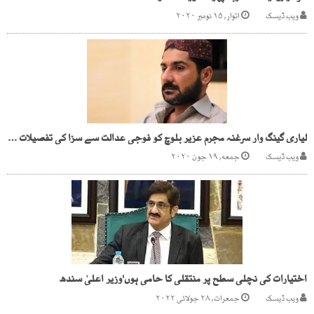
ویب ڈیسک
اتوار, ۱۵ نومبر ۲۰۲۰
لیاری گینگ وار سرغنہ مجرم عزیر بلوچ کو فوجی عدالت سے سزا کی تفصیلات جاری
ویب ڈیسک
جمعه, ۱۹ جون ۲۰۲۰
اختیارات کی نچلی سطح پر منتقلی کا حامی ہوں'وزیر اعلیٰ سندھ
ویب ڈیسک
جمعرات, ۲۸ جولائی ۲۰۲۲