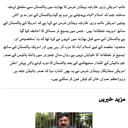
نائب امریکی وزیر خارجہ وینڈی شرمن کا بھارت میں پاکستان سے متعلق لہجہ
سخت جب کہ اسلام ا?باد پہنچتے ہی نرم ہو گیا۔پاکستان کے دورے پر ا?ئی
ہوئیں امریکی نائب وزیر خارجہ وینڈی شرمن نے کہا ہے کہ امریکا کے پاکستان کے
ساتھ ’دیرینہ تعلقات‘ ہیں ، جس میں وسیع تر مسائل کا احاطہ کیا گیا
ہے،پاکستان آنے سے قبل بھارت میں انہوں نے کہا تھا کہ وہ ’مخصوص اور
محدود‘ مقصد کے لیے اسلام آباد کا دورہ کر رہی ہیں اور امریکہ پاکستان کے ساتھ
’وسیع تر تعلقات‘ کا خواہاں نہیں ہے،رواں سال جنوری میں وائٹ ہائوس کے صدر
جو بائیڈن کے اقتدار سنبھالنے کے بعد پاکستان کا دورہ کرنے والی پہلی اعلیٰ
امریکی سفارتکار وینڈی شرمن نے یہ بھی اشارہ دیا کہ صدر بائیڈن جلد ہی
وزیراعظم عمران خان کو ٹیلی فون کر سکتے ہیں۔
مزید خبریں