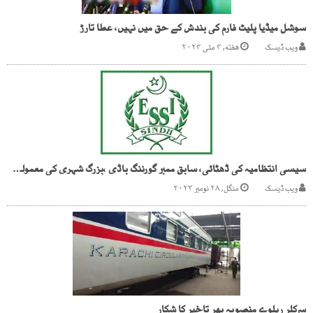
سوشل میڈیا پلیٹ فارم کی بندش کے حق میں نہیں، عطا تارڑ
ویب ڈیسک
هفته, ۴ مئی ۲۰۲۴
سیسی انتظامیہ کی ڈھٹائی، سابق ممبر گورننگ باڈی ،بزرگ شہری کی معمولی رقم روک دی
ویب ڈیسک
منگل, ۲۸ نومبر ۲۰۲۳
سرکلر ریلوے منصوبہ پھر تاخیر کا شکار