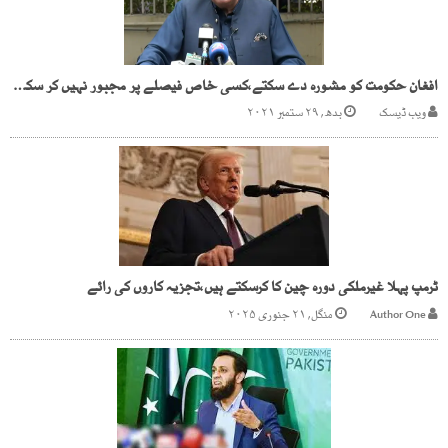
افغان حکومت کو مشورہ دے سکتے،کسی خاص فیصلے پر مجبور نہیں کر سکتے، شیخ رشید
ویب ڈیسک
بدھ, ۲۹ ستمبر ۲۰۲۱
ٹرمپ پہلا غیرملکی دورہ چین کا کرسکتے ہیں،تجزیہ کاروں کی رائے
Author One
منگل, ۲۱ جنوری ۲۰۲۵