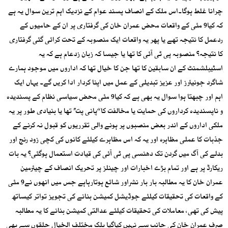
چرانا غلط ہوگا۔اس ملک کے انصاف پسند عوام کے نزدیک اہم ترین سوال یہ ہے
کہ کیا9 مئی کے واقعات محض عمران خان کی گرفتاری پر ان کے حامیوں کے
ردعمل کا نتیجہ تھے یا پھر یہ واقعات ایک منصوبہ کے تحت کرائی گئی گرفتاری
کا نتیجہ؟ منصوبہ پی ٹی آئی کا تھا یا جیسا کہ زبان زدعام ہے کہ یہ
اسٹیبلشمنٹ کے ان سابقین کا تھا جن کا خیال تھا کہ اداروں میں موجود ہمارے
شاگرد جونیئرز اور عزیز تبدیلی کے عمل میں اپنا کردار ادا کریں گے۔ یہاں ایک
اہم اور چبھتا ہوا سوال یہ بھی ہے کہ کیا9 مئی محض سیاسی نظام کے پسندیدہ
و ناپسندیدہ کرداروں کی حمایت یا مخالفت کا ‘‘پانی پت’’ تھا یا بنیادی طور پر یہ
ملکی اداروں کے اندر بعض منصبوں پر ہونے والی تقرریوں کو قبول نہ کرنے کے
جذبات کا عملی مظاہرہ اور یہ کہ اس مظاہرے کیلئے کانوں کی کچی زود رنج اور
بدلے کی آگ میں گردن تک دھنسی پی ٹی آئی کی قیادت استعمال ہوگئی؟ یہ بات
ریکارڈ پر ہے اور تمام بڑے اخبارات اور چینلز پر تحریک انصاف کے چیئرمین
عمران خان کا یہ مطالبہ بار بار نشراور شائع ہوتارہاہے جس میں انھوں نے9 مئی
کے واقعات کی تحقیقات کیلئے جوڈیشل کمیشن بنانے کی تجویز تواتر کیساتھ
پیش کی تھی، معاملات کی تحقیقات کیلئے عدالتی کمیشن بنانے کا یہ مطالبہ
صرف عمران خان کی جانب سے نہیں کیاگیا بلک مختلف الخیال حلقوں سے بھی