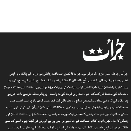
جرأت رجحان ساز خبروں کا مرکز ہے۔جرأت کا تصورِ صحافت روایتی ہے اور نہ لے پالک ۔ یہ اپنی
نظری بنیادوں کے ساتھ پابند ہے۔ آج پاکستان کا حقیقی تصور ایک خوابِ پریشاں کی طرح بکھر رہا
ہے۔ نظریۂ پاکستان کے تمام تقاضے ارذل سیاست کی بھینٹ چڑھ چکے ہیں۔ طاقت کے مختلف مراکز
، مفادات کے تحفظ کی کشاکش میں اقتدار پر گرفت کے بلاواسطہ اور بالواسطہ طریقے تلاش کررہے
ہیں۔قوم کی تاریخی بنیادیں، تہذیبی مزاج اور نظریاتی تشخص سب کچھ داؤ پر ہے۔ ایسے میں
صحافت نے بھی اپنی قینچلی بدل لی ہے۔ یہ کبھی مولانا ظفرعلی خان کی آن بان رکھتی تھی اب یہ
مادی معاشرے میں نام مقام بنانے کا محض ایک ذریعہ ،حیلہ ہے۔صحافت کبھی صداقت کا متن اور
زندگی کا جتن تھی، اب یہ کتاب صداقت کے حاشیے پر اپنی ہی بے آبروئی کی گھٹن ہے۔ اسے کب سے
طاقت وروں نے اپنی باندی بنالیا۔ کہیں یہ دولت کی کنیز ہے تو کہیں طاقت کی پچارن۔ کہیںا سے