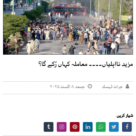
مزید نااہلیاں۔۔۔۔ معاملہ کہاں رُکے گا؟
جرات ڈیسک
جمعه, ۸ اگست ۲۰۲۵
شیئر کریں