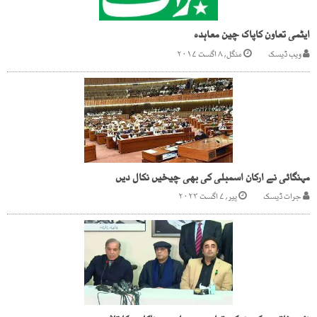
ایٹمی تعاون کاپاک چین معاہدہ
ویب ڈیسک
منگل, ۸ اگست ۲۰۱۷
مہنگائی نے ارکان اسمبلی کی بھی چیخیں نکال دیں
جرات ڈیسک
پیر, ۷ اگست ۲۰۲۳