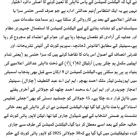
نے کہا کہ الیکشن کمیشن کے پاس نااہلی کا تعین کرنے کا اصلی دائرہ اختیار
نہیں ہے یہ ایک انتظامی/نیم عدالتی ادارہ ہے جو صرف کسی حتمی سزا یا
عدالتی اعلامیے کے بعد ہی کارروائی کر سکتا ہے۔ زیر سماعت مقدمات میں
سیاستدانوں کو نشانہ بنانے کے لیے الیکشن کمیشن کا استعمال جمہوری نظام
اور عدلیہ کی آزادی کو نقصان پہنچا رہا ہے اور عوام کے اعتماد کو مجروح کر رہا
ہے۔سینیٹر کے مطابق،‘‘قانونی ڈھانچہ، سپریم کورٹ کی آئینی تشریحات، اور
قدرتی انصاف کے اصول اس بات کا تقاضا کرتے ہیں کہ سزا حتمی ہو (یعنی تمام
اپیلیں مکمل ہو چکی ہوں) آرٹیکل 62(1)(f) کے تحت نااہلی عدالتی اعلامیے کی
بنیاد پر ہی ہو سکتی ہے۔الیکشن کمیشن ان 9 ارکان سے قبل بھی پنجاب اسمبلی
میں اپوزیشن لیڈر ملک احمد بھچر، ایم این اے عبد اللطیف (چترال)، سینیٹر
اعجاز چوہدری اور ایم این اے محمد احمد چٹھہ کو جولائی کے آخری ہفتے
میں نااہل قرار دے چکا ہے۔ 15 جولائی کو جمشید دستی کو بھی ‘‘جعلی تعلیمی
اسناد’’کے باعث نااہل کیا گیا تھا۔الیکشن کمیشن نے ان کی نااہلی کے بعد خالی
نشست پر ضمنی انتخاب کے لیے شیڈول جاری کیا تھا، لیکن لاہور ہائی کورٹ کے
حالیہ حکم کے بعد اسے معطل کر دیا گیا۔الیکشن کمیشن کی طرف سے جاری
کردہ نوٹیفکیشن میں کہا گیا ہے کہ30 جولائی 2025 کو لاہور ہائی کورٹ کے حکم