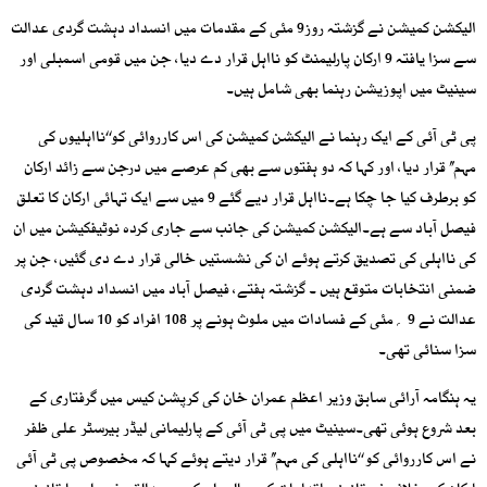
الیکشن کمیشن نے گزشتہ روز9 مئی کے مقدمات میں انسداد دہشت گردی عدالت
سے سزا یافتہ 9 ارکان پارلیمنٹ کو نااہل قرار دے دیا، جن میں قومی اسمبلی اور
سینیٹ میں اپوزیشن رہنما بھی شامل ہیں۔
پی ٹی آئی کے ایک رہنما نے الیکشن کمیشن کی اس کارروائی کو‘‘نااہلیوں کی
مہم’’ قرار دیا، اور کہا کہ دو ہفتوں سے بھی کم عرصے میں درجن سے زائد ارکان
کو برطرف کیا جا چکا ہے۔نااہل قرار دیے گئے 9 میں سے ایک تہائی ارکان کا تعلق
فیصل آباد سے ہے۔الیکشن کمیشن کی جانب سے جاری کردہ نوٹیفکیشن میں ان
کی نااہلی کی تصدیق کرتے ہوئے ان کی نشستیں خالی قرار دے دی گئیں، جن پر
ضمنی انتخابات متوقع ہیں ۔ گزشتہ ہفتے، فیصل آباد میں انسداد دہشت گردی
عدالت نے 9 ؍مئی کے فسادات میں ملوث ہونے پر 108 افراد کو 10 سال قید کی
سزا سنائی تھی۔
یہ ہنگامہ آرائی سابق وزیر اعظم عمران خان کی کرپشن کیس میں گرفتاری کے
بعد شروع ہوئی تھی۔سینیٹ میں پی ٹی آئی کے پارلیمانی لیڈر بیرسٹر علی ظفر
نے اس کارروائی کو ‘‘نااہلی کی مہم’’ قرار دیتے ہوئے کہا کہ مخصوص پی ٹی آئی