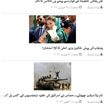
نئی وفاقی حکومت کے قیام سے پہلے ہی ناکامی کا تاثر
جرات ڈیسک
جمعرات, ۲۹ فروری ۲۰۲۴
پنجاب کی پہلی خاتون وزیر اعلیٰ کا کڑا امتحان!
جرات ڈیسک
جمعه, ۲۳ فروری ۲۰۲۴
نام بڑا،درشن چھوٹے۔۔حماس نے اسرائیل کی خفیہ ایجنسیوں کے "کس بل "نکال دیے!!!
جرات ڈیسک
بدھ, ۱۱ اکتوبر ۲۰۲۳