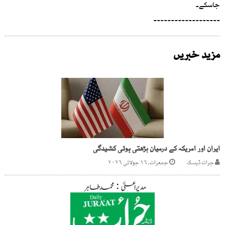
جاسکے۔
۔۔۔۔۔۔۔۔۔۔۔۔۔۔۔۔۔۔۔
مزید خبریں
ایران اور امریکہ کے درمیان بڑھتی ہوئی کشیدگی
جرات ڈیسک
جمعرات, ۱۶ جولائی ۲۰۲۶