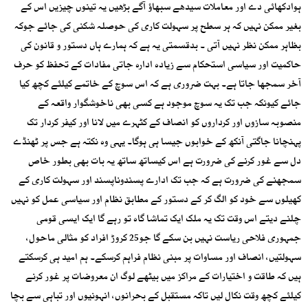
ہوادکھائی دے اور معاملات سیدھے سبھاؤ آگے بڑھیں یہ تینوں چیزیں اس کے
بغیر ممکن نہیں کہ ہر سطح پر سہولت کاری کی حوصلہ شکنی کی جائے جوکہ
بظاہر ممکن نظر نہیں آتی ۔ بدقسمتی یہ ہے کہ ہمارے ہاں دستور و قانون کی
حاکمیت اور سیاسی استحکام سے زیادہ ادارہ جاتی مفادات کے تحفظ کو حرف
آخر سمجھا جاتا ہے۔ بہت ضروری ہے کہ اس سوچ کے خاتمے کیلئے کچھ کیا
جائے کیونکہ جب تک یہ سوچ موجود ہے کسی بھی ناخوشگوار واقعہ کے
منصوبہ سازوں اور کرداروں کو انصاف کے کٹہرے میں لانا اور کیفر کردار تک
پہنچانا جاگتی آنکھ کے خوابوں جیسا ہی ہوگا۔ یہی وہ نکتہ ہے جس پر ٹھنڈے
دل سے غور کرنے کی ضرورت ہے اس کیساتھ ساتھ یہ بات بھی بطور خاص
سمجھنے کی ضرورت ہے کہ جب تک ادارے پسندوناپسند اور سہولت کاری کے
کھیلوں سے خود کو الگ کر کے دستور کے مطابق نظام اور سیاسی عمل کو نہیں
چلنے دیتے اس وقت تک یہ ملک ایک تماشا گاہ تو رہے گا ایک ایسی قومی
جمہوری فلاحی ریاست نہیں بن سکے گا جو25 کروڑ افراد کو مثالی ماحول،
سہولتیں، انصاف اور مساوات پر مبنی نظام فراہم کرسکے۔ ہم امید ہی کرسکتے
ہیں کہ طاقت و اختیارات کے مراکز میں بیٹھے لوگ ان معروضات پر غور کرنے
کیلئے کچھ وقت نکال لیں تاکہ مستقبل کے بحرانوں، انہونیوں اور تباہی سے بچا