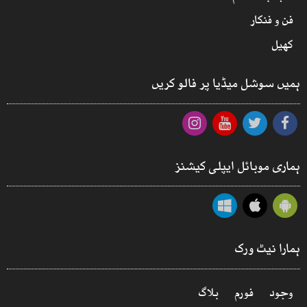
فن و فنکار
کھیل
ہمیں سوشل میڈیا پر فالو کریں
ہماری موبائل ایپلی کیشنز
ہمارا نیٹ ورک
وجود
فورم
بلاگ