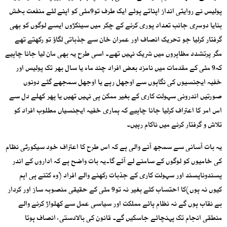
پولیس نے روایتی انداز اپناتے ہوئے ایک طرف تو9مئی کو اپنے لئے منفعت بخش
بنایا دوسری جانب تعداد پوری کرنے کے چکر میں سینکڑوں ایسے لوگوں کو بھی
گرفتار کرلیا جو تحریک انصاف اور عمران خان سے جذباتی لگاؤ تو رکھتے تھے
مگر پرتشدد مظاہروں میں شریک نہیں تھے۔ اسی طرح یہ بھی مان لیا جانا چاہیے
کہ9 مئی کے مقدمات میں نامزد بعض افراد چند ماہ یا سال بھر تک پولیس اور
خفیہ ایجنسیوں کی نگاہوں سے اوجھل رہے یا اوجھل سمجھے گئے دونوں
صورتیں اندرونی سہولت کاری کے بغیر ممکن ہی نہیں تھیں یا پھر کھلے دل سے
اس امر کا اعتراف کرلیا جانا چاہیے کہ ہماری خفیہ ایجنسیاں مطلوب افراد کو
تلاش و گرفتار کرنے میں ناکام رہیں۔
یہ بات آسانی سے سمجھ آنے والی ہے کہ اس طرح کا اعتراف خود سیکورٹی نظام
کی خامیوں کو لوگوں کے سامنے لے آئے گا۔یہ بات واضح ہے کہ اداروں کے اندر
پسندوناپسند اور سہولت کاری کے جذبات رکھنے والے افراد (وہ کتنے ہی اہم
کیوں نہ ہوں)کا احتساب کئے بغیر نہ تو9 مئی کے حقیقی منصوبہ ساز اور کردار
بے نقاب ہوں گے نہ نظام ہائے مملکت اور سیاسی عمل سے کھلواڑ کرنے والے
منطقی انجام تک پہنچائے جاسکیں گے۔ قانون کی بالادستی، انصاف ہوتا