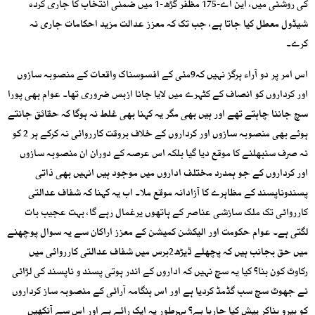
کی روشنی میں، این اے-175 مظفر گڑھ-1 میں ضمنی انتخاب کا جاری کردہ
شیڈول معطل کیا جاتا ہے، جب تک کہ معزز عدالت مزید احکامات جاری نہ
کرے۔
اس امر پر دو آراء ہرگز نہیں کہ9مئی کے افسوسناک واقعات کے منصوبہ سازوں
اور کرداروں کو انصاف کے کٹہرے میں لایا جانا ازبس ضروری تھا۔ عوام بھی پورا
سچ جاننا چاہتے تھے اور ہیں بھی مگر یہ کہنا بھی غلط نہ ہوگا کہ حقائق جانتے
ہوئے بھی منصوبہ سازوں اور کرداروں کے خلاف بروقت کارروائی نہ کرکے ہر 2 کو
نہ صرف سنبھلنے کا موقع دیا گیا بلکہ اس عرصہ کے دوران ان منصوبہ سازوں
اور کرداروں کے جو ہمدرد مختلف اداروں میں موجود ہیں انہیں بھی ذاتی
پسندوناپسند کے مظاہرے کا آزادانہ موقع ملا۔ اب یہ کہنا کہ شفاف عدالتی
کارروائی تک ملک سازشی عناصر کے ہاتھوں یرغمال رہے گا، بہت عجیب بات
لگتی ہے۔ عوام حکومت اور الیکشن کمیشن کے معزز اراکان سے یہ سوال پوچھنے
میں حق بجانب ہیں کہ پچھلے ڈیڑھ2برس میں شفاف عدالتی کارروائی میں
رکاوٹ کون بنا؟ کیا یہ سچ نہیں کہ اداروں کے اندر ہوتی پسند و ناپسند کی لڑائی
نے جھوٹ سچ سب گڈمڈ کردیا ہے اور اس ہنگامہ آرائی کے منصوبہ ساز کرداروں
کو ہیرو بناکر پیش کیا جارہا ہے؟ بہرطور یہ ایک رائے ہے اور اس سے آنکھیں