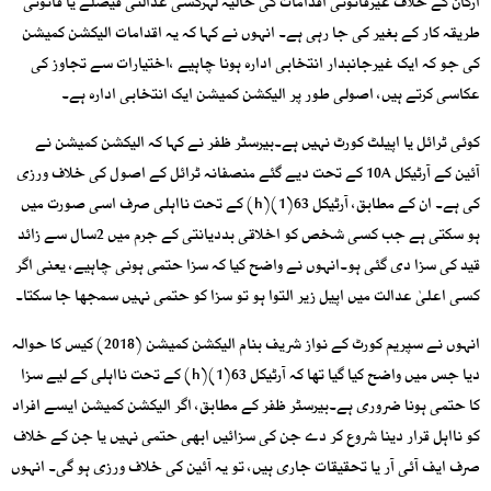
ارکان کے خلاف غیرقانونی اقدامات کی حالیہ لہرکسی عدالتی فیصلے یا قانونی
طریقہ کار کے بغیر کی جا رہی ہے۔ انہوں نے کہا کہ یہ اقدامات الیکشن کمیشن
کی جو کہ ایک غیرجانبدار انتخابی ادارہ ہونا چاہیے ،اختیارات سے تجاوز کی
عکاسی کرتے ہیں، اصولی طور پر الیکشن کمیشن ایک انتخابی ادارہ ہے۔
کوئی ٹرائل یا اپیلٹ کورٹ نہیں ہے۔بیرسٹر ظفر نے کہا کہ الیکشن کمیشن نے
آئین کے آرٹیکل 10A کے تحت دیے گئے منصفانہ ٹرائل کے اصول کی خلاف ورزی
کی ہے۔ ان کے مطابق، آرٹیکل 63(1)(h) کے تحت نااہلی صرف اسی صورت میں
ہو سکتی ہے جب کسی شخص کو اخلاقی بددیانتی کے جرم میں 2سال سے زائد
قید کی سزا دی گئی ہو۔انہوں نے واضح کیا کہ سزا حتمی ہونی چاہیے، یعنی اگر
کسی اعلیٰ عدالت میں اپیل زیر التوا ہو تو سزا کو حتمی نہیں سمجھا جا سکتا۔
انہوں نے سپریم کورٹ کے نواز شریف بنام الیکشن کمیشن (2018) کیس کا حوالہ
دیا جس میں واضح کیا گیا تھا کہ آرٹیکل 63(1)(h) کے تحت نااہلی کے لیے سزا
کا حتمی ہونا ضروری ہے۔بیرسٹر ظفر کے مطابق، اگر الیکشن کمیشن ایسے افراد
کو نااہل قرار دینا شروع کر دے جن کی سزائیں ابھی حتمی نہیں یا جن کے خلاف
صرف ایف آئی آر یا تحقیقات جاری ہیں، تو یہ آئین کی خلاف ورزی ہو گی۔ انہوں