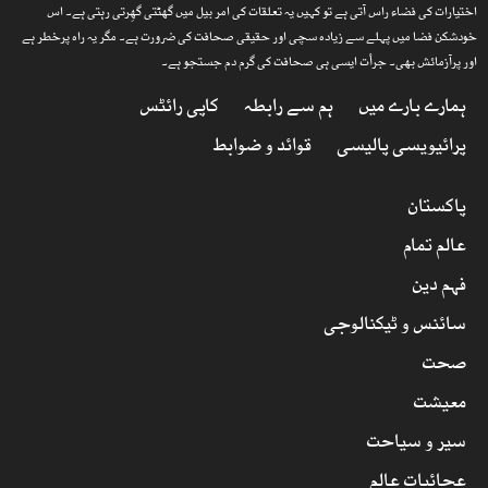
اختیارات کی فضاء راس آتی ہے تو کہیں یہ تعلقات کی امر بیل میں گھٹتی گھِرتی رہتی ہے۔ اس
خودشکن فضا میں پہلے سے زیادہ سچی اور حقیقی صحافت کی ضرورت ہے۔ مگر یہ راہ پرخطر ہے
اور پرآزمائش بھی۔ جرأت ایسی ہی صحافت کی گرم دم جستجو ہے۔
ہمارے بارے میں
ہم سے رابطہ
کاپی رائٹس
پرائیویسی پالیسی
قوائد و ضوابط
پاکستان
عالم تمام
فہم دین
سائنس و ٹیکنالوجی
صحت
معیشت
سیر و سیاحت
عجائبات عالم