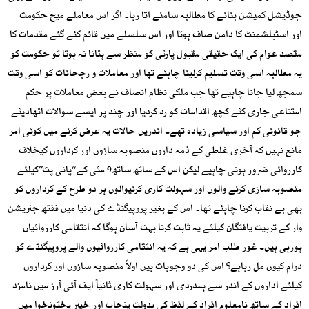
جوڈیشل کمیشن بنانے کا مطالبہ سامنے آتا رہا۔ اگر اس معاملے میح حکومت
اور اسٹبلشمنٹ کا دامن صاف ہوتا اور اس سلسلے میں قائم کئے گئے مقدمات کا
مقصد عوام کی ایک حقیقی مقبول پارٹی کو منظر سے ہٹانا نہ ہوتا تو حکومت کو
یہ مطالبہ اسی وقت تسلیم کرلینا چاہئے تھا اور معاملات و رجحانات کو اسی وقت
سمجھ لیا جانا چاہیے تھا جب ملکی نظام انصاف نے بعض معاملات پر حکم
امتناعی جاری کئے کچھ اقدامات کو رد کردیا اور چند پر ایسے سوالات اٹھادیئے
جو قانونی کم اور سیاسی زیادہ تھے۔ اندریں حالات یہ عرض کرنے میں کوئی امر
مانع نہیں کہ آخری غلطی کے ذمہ داروں منصوبہ سازوں اور کرداروں کیخلاف
کارروائی ضرور ہونی چاہیے لیکن اس کے ساتھ ساتھ9 مئی کے ‘‘پانی پت’’کیلئے
منصوبہ سازی کرنے والوں اور سہولت کاری کرنیوالوں ہر دو طرح کے کرداروں کو
بھی بے نقاب کرنا چاہئے تھا۔ اس کے بغیر پروپیگنڈے کی دنیا میں ففتھ جنریشن
وار کے تربیت یافتگان کیلئے یہ ثابت کرنا بہت آسان ہوگا کہ انتقامی کارروائیاں
ہورہی ہیں۔ غور طلب امر یہی ہے کہ یہ انتقامی کارروائیوں والے پروپیگنڈے کو
دوام کیوں مل رہاہے؟ اس کی دو وجوہات ہیں اولاً منصوبہ سازوں اور کرداروں
کیلئے اداروں کے اندر سے ہمدردی اور سہولت کاری ثانیاً ایف آئی آرز میں نامزد
افراد کے ساتھ نامعلوم افراد کے لفظ کی بدولت پنجاب اور خیبر پختونخوا میں