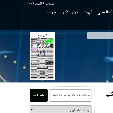
جمعرات, ۶ اگست ۲۰۲۶
کنالوجی
کھیل
فن و فنکار
جریدہ
ای پیج
گٹھ
تلاش کریں