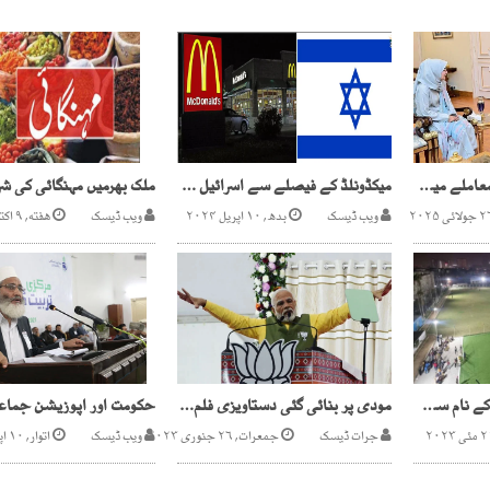
حکومت عافیہ صدیقی معاملے میں کسی طور بھی غافل نہیں( شہباز شریف)
میکڈونلڈ کے فیصلے سے اسرائیل میں زلزلہ آگیا، بائیکاٹ کا امکان
ویب ڈیسک
بدھ, ۱۰ اپریل ۲۰۲۴
ویب ڈیسک
هفته, ۹ اکتوبر ۲۰۲۱
کراچی میں عمران خان کے نام سے منسوب گراؤنڈ سیل کردیا گیا
مودی پر بنائی گئی دستاویزی فلم روکنے کی کوشش، امریکی موقف سامنے آ گیا
جرات ڈیسک
جمعرات, ۲۶ جنوری ۲۰۲۳
ویب ڈیسک
اتوار, ۱۰ اپریل ۲۰۲۲