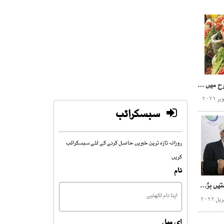
ملک بھرمیں مہنگائی کی شرح میں اضافہ،آٹے کابحران سنگین
سبسکرائب
روزانہ تازہ ترین خبریں حاصل کرنے کے لئے سبسکرائب
کریں
نام
حکومت اور اپوزیشن جماعتیں برُی طرح ایکسپوز ہو گئیں، سراج الحق
ای میل