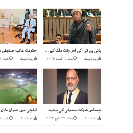
بانی پی ٹی آئی اس وقت ملک کے سب سے مقبول ترین لیڈر ہیں،محمود خان اچکزئی
ویب ڈیسک
بدھ, ۶ اگست ۲۰۲۵
ویب ڈیسک
هفته, ۲۶ جولائی ۲۰۲۵
جسٹس شوکت صدیقی کی برطرفی کا فیصلہ غیر قانونی قرار
ویب ڈیسک
هفته, ۲۳ مارچ ۲۰۲۴
ویب ڈیسک
اتوار, ۲۱ مئی ۲۰۲۳