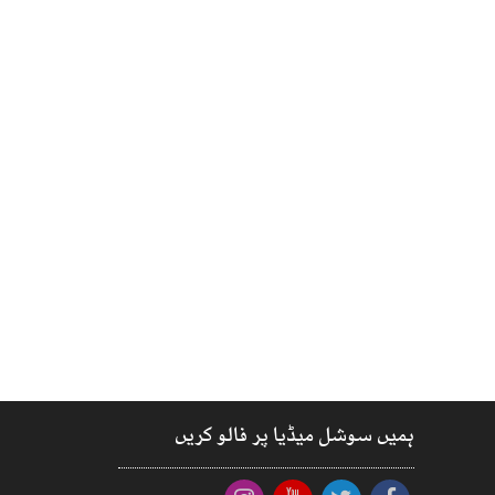
ہمیں سوشل میڈیا پر فالو کریں