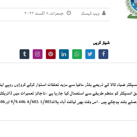
ویب ڈیسک
جمعرات, ۸ اگست ۲۰۲۴
شیئر کریں
پکٹر ضیاء کالا کے ذریعے بلڈر مافیا سے مزید تعلقات استوار کرکے کروڑوں روپے این
بق انسپکٹر کو منظم طریقے سے استعمال کیا جارہا ہے ، ناجائز تعمیرات میں ڈائریکٹ