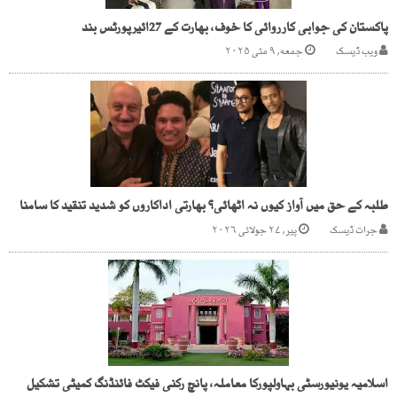
پاکستان کی جوابی کارروائی کا خوف، بھارت کے 27ائیرپورٹس بند
ویب ڈیسک
جمعه, ۹ مئی ۲۰۲۵
طلبہ کے حق میں آواز کیوں نہ اٹھائی؟ بھارتی اداکاروں کو شدید تنقید کا سامنا
جرات ڈیسک
پیر, ۲۷ جولائی ۲۰۲۶
اسلامیہ یونیورسٹی بہاولپورکا معاملہ، پانچ رکنی فیکٹ فائنڈنگ کمیٹی تشکیل