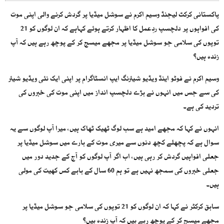
پاکستانی کرکٹ لیجنڈ وسیم اکرم نے سوشل میڈیا پر گردش کرنے والی اپنی موت
کی افواہوں پر دلچسپ ردِعمل کا اظہار کرتے ہوئے کہاہے کہ ان لوگوں کو 21
توپوں کی سلامی جو سوشل میڈیا پر مجھے میسج کر کے پوچھ رہے ہیں کہ آپ
زندہ ہیں؟
وسیم اکرم نے فوٹو اینڈ ویڈیو شیئرنگ ایپ انسٹاگرام پر اپنی ایک نئی ویڈیو شیئر
کی سے جس میں انہوں نے بڑے دلچسپ انداز میں اپنی موت کی خبروں کی
تردید کی ہے۔
انہوں نے کہا کہ مجھے امید ہے سب لوگ ٹھیک ٹھاک ہیں، میرا آپ لوگوں سے یہ
سوال ہے کہ پچھلے کچھ دنوں سے میری موت کے بارے میں سوشل میڈیا پر
جعلی افواہیں گردش کر رہی ہیں، اب اگر آپ لوگوں کو آج کے جدید دور میں
جعلی خبروں کی سمجھ نہیں ہے تو ہم 60 سال کے بابے کس کھیت کی مولی
ہیں۔
سابق کرکٹر نے کہا کہ ان لوگوں کو 21 توپوں کی سلامی جو سوشل میڈیا پر
مجھے میسج کر کے پوچھ رہے ہیں کہ آپ زندہ ہیں؟