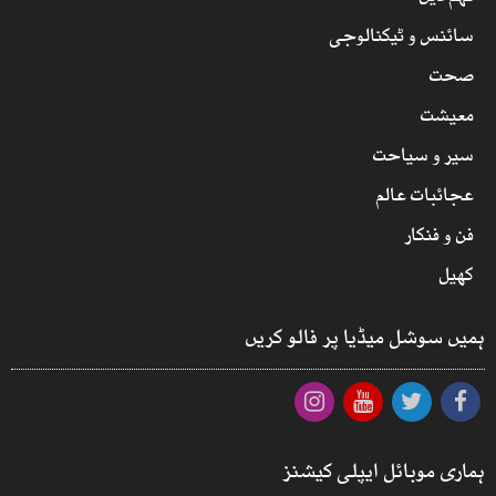
سائنس و ٹیکنالوجی
صحت
معیشت
سیر و سیاحت
عجائبات عالم
فن و فنکار
کھیل
ہمیں سوشل میڈیا پر فالو کریں
ہماری موبائل ایپلی کیشنز