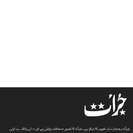
جرأت رجحان ساز خبروں کا مرکز ہے۔جرأت کا تصورِ صحافت روایتی ہے اور نہ لے پالک ۔ یہ اپنی