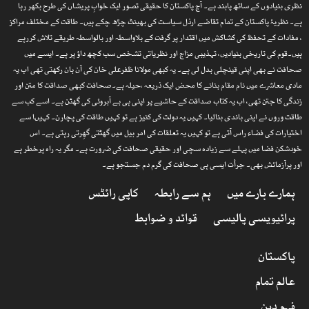
نظری بنیادوں کے ساتھ پابند ہے۔ آج پاکستان کا حقیقی تصور ایک خوابِ پریشاں کی طرح بکھر رہا
ہے۔ نظریۂ پاکستان کے تمام تقاضے ارذل سیاست کی بھینٹ چڑھ چکے ہیں۔ طاقت کے مختلف مراکز
، مفادات کے تحفظ کی کشاکش میں اقتدار پر گرفت کے بلاواسطہ اور بالواسطہ طریقے تلاش کررہے
ہیں۔قوم کی تاریخی بنیادیں، تہذیبی مزاج اور نظریاتی تشخص سب کچھ داؤ پر ہے۔ ایسے میں
صحافت نے بھی اپنی قینچلی بدل لی ہے۔ یہ کبھی مولانا ظفرعلی خان کی آن بان رکھتی تھی اب یہ
مادی معاشرے میں نام مقام بنانے کا محض ایک ذریعہ ،حیلہ ہے۔صحافت کبھی صداقت کا متن اور
زندگی کا جتن تھی، اب یہ کتاب صداقت کے حاشیے پر اپنی ہی بے آبروئی کی گھٹن ہے۔ اسے کب سے
طاقت وروں نے اپنی باندی بنالیا۔ کہیں یہ دولت کی کنیز ہے تو کہیں طاقت کی پچارن۔ کہیںا سے
اختیارات کی فضاء راس آتی ہے تو کہیں یہ تعلقات کی امر بیل میں گھٹتی گھِرتی رہتی ہے۔ اس
خودشکن فضا میں پہلے سے زیادہ سچی اور حقیقی صحافت کی ضرورت ہے۔ مگر یہ راہ پرخطر ہے
اور پرآزمائش بھی۔ جرأت ایسی ہی صحافت کی گرم دم جستجو ہے۔
ہمارے بارے میں
ہم سے رابطہ
کاپی رائٹس
پرائیویسی پالیسی
قوائد و ضوابط
پاکستان
عالم تمام
فہم دین