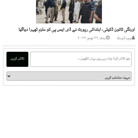
اورنگی ٹائون ڈکیتی، ابتدائی رپورٹ نے ڈی ایس پی کو ملزم ٹھہرا دیاگیا
ویب ڈیسک
بدھ, ۲۲ نومبر ۲۰۲۳
تلاش کریں