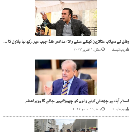
وفاق نے سیلاب متاثرین کیلئے ملنے والا امدادی فنڈ جیب میں رکھ لیا،بلاول کا الزام
ویب ڈیسک
منگل, ۱ اکتوبر ۲۰۲۴
اسلام آباد پر چڑھائی کرنے والوں کو چھوڑانہیں جائے گا،وزیراعظم
ویب ڈیسک
بدھ, ۱۱ دسمبر ۲۰۲۴