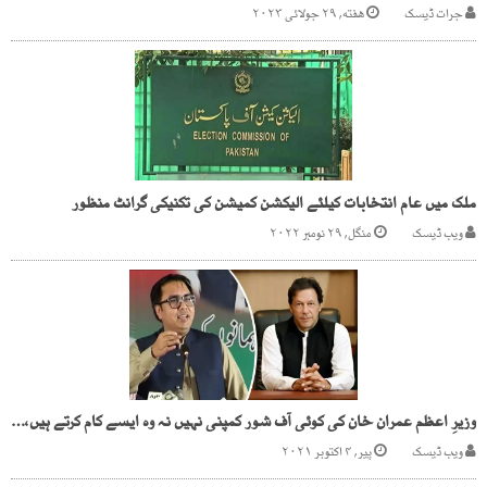
جرات ڈیسک
هفته, ۲۹ جولائی ۲۰۲۳
ملک میں عام انتخابات کیلئے الیکشن کمیشن کی تکنیکی گرانٹ منظور
ویب ڈیسک
منگل, ۲۹ نومبر ۲۰۲۲
وزیرِ اعظم عمران خان کی کوئی آف شور کمپنی نہیں نہ وہ ایسے کام کرتے ہیں،شہباز گِل
ویب ڈیسک
پیر, ۴ اکتوبر ۲۰۲۱