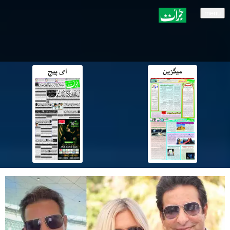
menu
میگزین
ای پیج