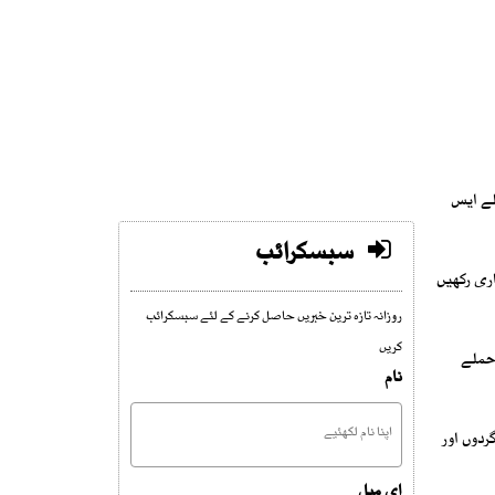
لے ایس
سبسکرائب
ری رکھیں
روزانہ تازہ ترین خبریں حاصل کرنے کے لئے سبسکرائب
کریں
 حملے
نام
دوں اور
ای میل