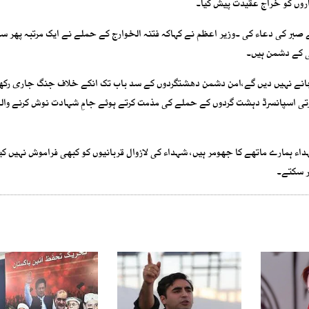
روں کو خراج عقیدت پیش کیا۔
ے صبر کی دعاء کی ۔وزیر اعظم نے کہاکہ فتنہ الخوارج کے حملے نے ایک مرتبہ پھر س
ی کے دشمن ہیں۔
چانے نہیں دیں گے،امن دشمن دھشتگردوں کے سد باب تک انکے خلاف جنگ جاری رکھ
ء ہمارے ماتھے کا جھومر ہیں، شہداء کی لازوال قربانیوں کو کبھی فراموش نہیں کی
ر سکتے۔