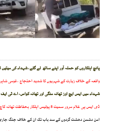
پانچ اہلکاروں کو حملہ آور اپنے ساتھ لے گئے، شہداء کی میتیں 
واقعہ کے خلاف زیارت کے شہریوں کا شدید احتجاج ، قومی شاہرا
شہداء میں ایس ایچ اوز تھانہ منگی اور تھانہ کواس، اے ٹی ایف ان
ڈی ایس پی غلام سرور سمیت 8 پولیس اہلکار بحفاظت تھانہ کاچ پہنچ گئے ،کانسٹیبل رضوان بھی بحفاظت بازیاب
امن دشمن دھشت گردوں کے سد باب تک ان کے خلاف جنگ جاری ر