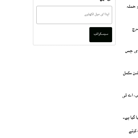
۔ ایس پی زیارت عبدالقدوس نے بتایا کہ 5 اہلکاروں کو حملہ
سرچ
سبسکرائب
 دی جس
یشن مکمل
ھانہ کواس، اے ٹی
کرتے