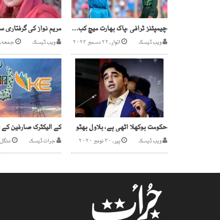
چیمپئنز ٹرافی ،پاک بھارت میچ کب کب ہوں گے، شیڈول سامنے آگیا
ویب ڈیسک
اتوار, ۲۲ دسمبر ۲۰۲۴
ویب ڈیسک
جمعه, ۹ اگست ۲۰۱۹
حکومت بوکھلا اٹھی ہے، بلاول بھٹو
ویب ڈیسک
پیر, ۳۰ نومبر ۲۰۲۰
جرات ڈیسک
منگل, ۳۱ جنوری ۳