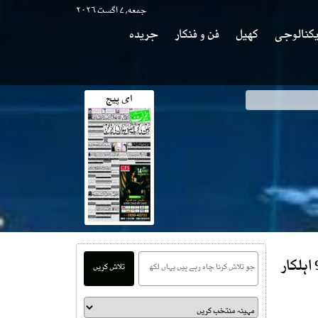
جمعه, ۷ اگست ۲۰۲۶
کنالوجی
کھیل
فن و فنکار
جریدہ
ای پیج
زیارت، پولیس چوکی پر مسلح افراد کا حملہ، 9 اہلکار
تلاش کریں