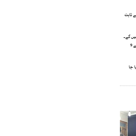
ے ثابت
یں گے۔
اپنے بیان میں وفاقی وزیر داخلہ محسن نقوی نے زیارت میں بھارتی اسپانسرڈ دہشت گردوں کے حملے کی مذمت کرتے ہوئے جامِ شہادت نوش کرنے والے 9
ا جا