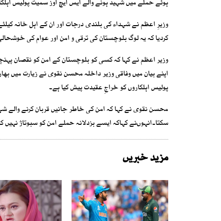
ہوئے حملے میں شہید ہونے والے ایس ایچ اوز سمیت پولیس اہلکا
وزیرِ اعظم نے شہداء کی بلندی درجات اور ان کے اہل خانہ کیلئ
کردیا کہ یہ لوگ بلوچستان کی ترقی و امن اور عوام کی خوشحال
وزیر اعظم نے کہا کہ کسی کو بلوچستان کے امن کو نقصان پہن
پولیس اہلکاروں کو خراجِ عقیدت پیش کیا ہے۔
محسن نقوی نے کہا کہ امن کی خاطر جانیں قربان کرنے والے شہدا
سکتا۔انہوںنے کہاکہ ایسے بزدلانہ حملے امن کو سبوتاژ نہیں ک
مزید خبریں