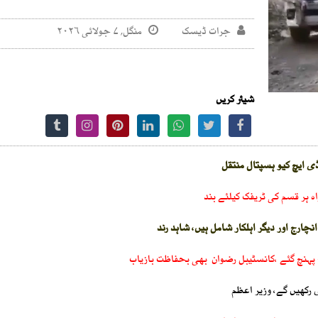
جرات ڈیسک
منگل, ۷ جولائی ۲۰۲۶
شیئر کریں
ڈی ایچ کیو ہسپتال منتقل
ہ ہر قسم کی ٹریفک کیلئے بند
چارج اور دیگر اہلکار شامل ہیں، شاہد رند
کھیں گے، وزیر اعظم