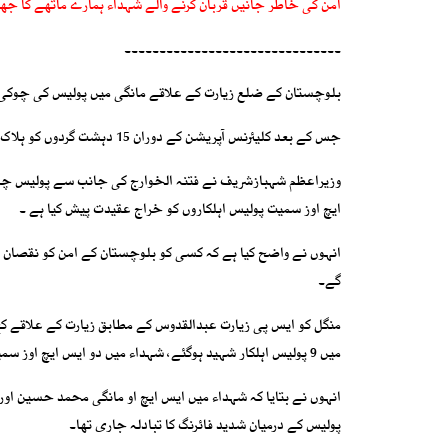
امن کی خاطر جانیں قربان کرنے والے شہداء ہمارے ماتھے کا جھو
۔۔۔۔۔۔۔۔۔۔۔۔۔۔۔۔۔۔۔۔۔۔۔۔۔۔۔۔۔۔۔
بلوچستان کے ضلع زیارت کے علاقے مانگی میں پولیس کی چوکی پر مسلح دہش
جس کے بعد کلیئرنس آپریشن کے دوران 15 دہشت گردوں کو ہلاک کر دیا گیا۔
وزیراعظم شہبازشریف نے فتنہ الخوارج کی جانب سے پولیس چو
ایچ اوز سمیت پولیس اہلکاروں کو خراج عقیدت پیش کیا ہے ۔
انہوں نے واضح کیا ہے کہ کسی کو بلوچستان کے امن کو نقصان
گے۔
منگل کو ایس پی زیارت عبدالقدوس کے مطابق زیارت کے علاقے ک
میں 9 پولیس اہلکار شہید ہوگئے، شہداء میں دو ایس ایچ اوز سمیت 9 اہلکار شامل ہیں۔
انہوں نے بتایا کہ شہداء میں ایس ایچ او مانگی محمد حسین ا
پولیس کے درمیان شدید فائرنگ کا تبادلہ جاری تھا۔