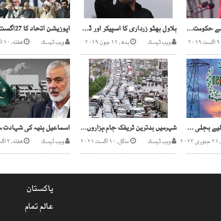
مریم نواز کی گرفتاری سے حکومت اپنی نالائقی نہیں چھپا سکتی ،مریم اورنگزیب
بلاول بھٹو زرداری کا اسپیکر اور ڈپٹی اسپیکر سے استعفے کا مطالبہ
ویب ڈیسک
بدھ, ۱۲ جون ۲۰۱۹
ویب ڈیسک
هفته, ۱۰ اگست ۲۰۲۴
کے الیکٹرک صارفین کے لیے بجلی فی یونٹ 10 روپے 80 پیسے سستی کرنے کا اعلان
شہرمیں بدترین ٹریفک جام،ہزاروں گاڑیاں پھنس کررہ گئیں
۲۰۲
ویب ڈیسک
منگل, ۱۰ اگست ۲۰۲۱
ویب ڈیسک
هفته, ۳ اگست ۲۰۲۴
پاکستان
عالم تمام