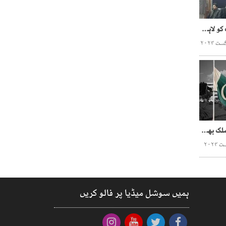
اپوزیشن اتحاد کا 27اگست کو لاہور میں جلسہ کرنے کا اعلان
اسماعیل ہنیہ کی شہادت،ملک بھر میں یوم سوگ
ہمیں سوشل میڈیا پر فالو کریں