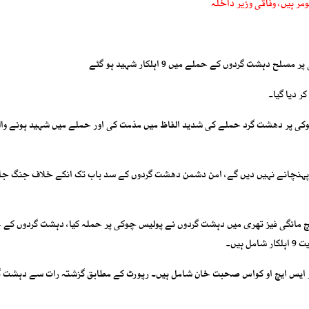
مر ہیں، وفاقی وزیر داخلہ
ت گردوں کے حملے میں 9 اہلکار شہید ہو گئے
کی پر دھشت گرد حملے کی شدید الفاظ میں مذمت کی اور حملے میں شہید ہونے وا
 پہنچانے نہیں دیں گے، امن دشمن دھشت گردوں کے سد باب تک انکے خلاف جنگ جا
چ مانگی فیز تھری میں دہشت گردوں نے پولیس چوکی پر حملہ کیا، دہشت گردوں کے
ور ایس ایچ او کواس صحبت خان شامل ہیں۔ رپورٹ کے مطابق گزشتہ رات سے دہشت گر