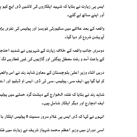
آور اپنے ساتھ لے گئے۔
واقعہ کے بعد علاقے میں سکیورٹی فورسز اور پولیس کی نفری بڑ
آپریشن شروع کر دیا گیا۔
دوسری جانب واقعہ کے خلاف زیارت کے شہریوں نے شدید احتجاج 
کے باعث آمد و رفت معطل ہوگئی اور گاڑیوں کی لمبی قطاریں لگ 
دریں اثناء وزیرِ اعلیٰ بلوچستان کے معاون شاہد رند نے اس وا
کر لیا گیا ہے، ایف سی، پولیس، سی ٹی ڈی، ایس او ڈبلیو اور اے
ایف انچارج اور دیگر اہلکار شامل ہیں۔
انہوں نے کہا کہ ڈی ایس پی غلام سرور سمیت 8 پولیس اہلکار باحفاظت تھانہ کاچ پہنچ گئے ہیں جبکہ کانسٹیبل رضوان کو بھی بحفاظت بازیاب کرا لیا گیا ہے۔
اسی دوران میں وزیرِ اعظم محمد شہباز شریف نے زیارت میں ف