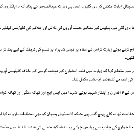
ایس پی زیارت نے بتایا کہ شہید اہلکاروں کی لاشیں ڈی ایچ کیو ہسپتال زیارت منتقل کر دی گئیں
ھا دی گئی ہے۔پولیس کے مطابق حملہ آوروں کی تلاش اور علاقے کی کلیئرنس کیلئے 
کرتے ہوئے زیارت کراس کے مقام پر قومی شاہراہ ہر قسم کی ٹریفک کے لیے بند کر
گئیں۔
قعے سے متعلق کہا کہ زیارت میں فتنہ الخوارج کے دہشت گردوں کے خلاف کلیئرنس آپر
 ٹی ایف نے کلیئرنس آپریشن مکمل کیا۔
شاہد رند نے بتایا کہ فتنہ الخوارج کے دہشت گرد حملے میں پولیس کے 9 افسران و اہلکار شہید ہوئے، شہدا میں ایس ایچ اوز تھانہ منگی اور ت
تنہ الخوارج کی جانب سے پولیس چوکی پر دھشتگرد حملے کی شدید الفاظ میں مذمت 