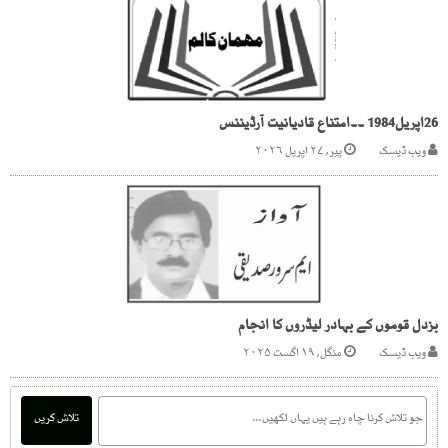
26اپریل1984 ۔۔امتناع قادیانیت آرڈیننس
ویب ڈیسک
پیر, ۲۷ اپریل ۲۰۲۶
بزدل قوموں کے بہادر لیڈروں کا انجام
ویب ڈیسک
منگل, ۱۹ اگست ۲۰۲۵
تلاش کریں