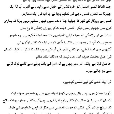
بھی اللہ تعالیٰ کے نزدیک بے حد قیمتی عمل ہے۔ ممکن ہے آپ کے
چند الفاظ کسی انسان کو خودکشی کے خیال سے واپس لے آئیں، آپ کا ایک
چھوٹا سا تعاون کسی بچے کی تعلیم بچا لے، یا آپ کی ایک سفارش
کسی بے روزگار کے گھر کا چولہا جلا دے۔ ہمیں کبھی معلوم نہیں ہوتا کہ ہماری
کون سی چھوٹی سی نیکی، کسی دوسرے کی پوری زندگی کا رخ بدل
دے۔اس لیے زندگی کو صرف اپنی کامیابیوں تک محدود نہ کیجیے۔ یہ ضرور
سوچیے کہ آپ کے وجود سے کتنے لوگوں کو سہارا ملا، کتنے لوگوں کی
آنکھوں میں امید لوٹی، اور کتنے دلوں نے آپ کے سبب اللہ کا شکر ادا کیا۔ انسان
کی اصل عظمت صرف اس میں نہیں کہ وہ کتنا بلند مقام
حاصل کرتا ہے، بلکہ اس میں بھی ہے کہ اس کے بلند ہونے سے کتنے لوگ گرنے
سے بچ جاتے ہیں۔
ذرا ایک لمحے کے لیے تصور کیجیے۔
اگر پاکستان میں رہنے والے پچیس کروڑ افراد میں سے ہر شخص صرف ایک
انسان کا سہارا بن جائے تو کتنے یتیم تنہا نہیں رہیں گے، کتنے بیمار بروقت علاج
تک پہنچ جائیں گے، کتنے نوجوان مایوسی سے نکل کر اپنے خوابوں کی طرف