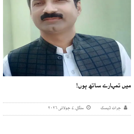
میں تمہارے ساتھ ہوں!
جرات ڈیسک
منگل, ۷ جولائی ۲۰۲۶