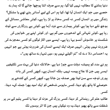
دنیا بدلنے کا مطالبہ نہیں کیا گیا، ہم سے صرف اتنا پوچھا جائے گا کہ ہمارے
حصے میں جو ایک انسان آیا تھا، کیا ہم اس کے لیے آسانی بنے تھے یا مشکل؟
زندگی میں ہر انسان کسی نہ کسی محاذ پر لڑ رہا ہے۔ کوئی معاشی مسائل کے
بوجھ تلے دبا ہوا ہے، کوئی بیماری سے نبرد آزما ہے، کوئی بے روزگاری سے ٹوٹ
رہا ہے، کوئی تنہائی کے اندھیروں میں گم ہے، اور کوئی اپنے ہی خوابوں کی
شکست پر خاموش آنسو بہا رہا ہے۔ ایسے میں اکثر لوگوں کو کسی معجزے کی
ضرورت نہیں ہوتی، انہیں صرف ایک ایسے انسان کی ضرورت ہوتی ہے جو انہیں
یہ احساس دلا دے کہ ”تم اکیلے نہیں ہو، میں تمہارے ساتھ ہوں“۔
ہم نے مدد کو ہمیشہ دولت سے جوڑ دیا ہے، حالانکہ دنیا کی بہت سی تکلیفیں
ایسی ہیں جن کا علاج پیسہ نہیں، بلکہ انسان ہے۔ کبھی کسی کی بات
پوری توجہ سے سن لینا بھی صدقہ بن جاتا ہے۔ کبھی کسی کے کندھے پر
حوصلے کا ہاتھ رکھ دینا، کسی مایوس شخص کو ایک امید بھرا جملہ کہہ دینا،
کسی
طالب علم کی رہنمائی کر دینا، کسی بزرگ کی عزت کر دینا یا کسی یتیم کے سر پر
شفقت سے ہاتھ پھیر دینا۔یہ وہ نیکیاں ہیں جن کا اثر برسوں تک