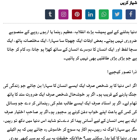
شیئر کریں
دنیا بدلنے کے لیے ہمیشہ بڑے انقلاب، عظیم رہنما یا اربوں روپے کے منصوبے
ضروری نہیں ہوتے۔ بعض اوقات ایک چھوٹا سا سہارا، ایک مخلصانہ ہاتھ، ایک
سچا لفظ اور ایک انسان کا دوسرے انسان کے ساتھ کھڑا ہو جانا، وہ کام کر جاتا
ہے جو بڑی بڑی طاقتیں بھی نہیں کر پاتیں۔
ذرا تصور کیجیے!
اگر اس دنیا کا ہر شخص صرف ایک ایسے انسان کا سہارا بن جائے جو زندگی کی
جنگ ہارنے کے قریب ہو۔ اگر ہر خوشحال شخص صرف ایک ضرورت مند کا ہاتھ
تھام لے۔ اگر ہر استاد صرف ایک ایسے طالب علم کی رہنمائی کر دے جو وسائل
کی کمی کے باعث اپنے خواب دفن کرنے پر مجبور ہو۔اگر ہر صاحبِ اختیار صرف
ایک بے بس انسان کے لیے آسانی پیدا کر دے۔تو شاید اس دنیا میں دکھ تو رہیں،
مگر بے سہارا لوگ نہ رہیں۔ہم اکثر یہ سوچ کر خاموش رہ جاتے ہیں کہ ہم اکیلے
پوری دنیا کا کیا بدل سکتے ہیں؟ حالانکہ حقیقت یہ ہے کہ ہم سے کبھی پوری