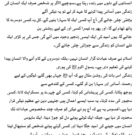
انسانوں کے دلوں میں زندہ رہتا ہے۔سوچیے!!اگر ہر شخص صرف ایک انسان کی
زندگی میں آسانی پیدا کرنے کا عہد کر لے تو یہ نیکی آگے
بڑھتی چلی جائے گی،آج آپ کسی ایک کا سہارا بنیں گے، کل وہ کسی دوسرے کا
ہاتھ تھام لے گا، اور پھر وہ تیسرا کسی اور کے لیے روشنی بن
جائے گا، یوں امید کی ایک ایسی زنجیر وجود میں آئے گی جس کی ہر کڑی ایک
نئے انسان کو زندگی سے جوڑتی چلی جائے گی۔
اسلام نے صرف عبادت گزار انسان نہیں، بلکہ دوسروں کے کام آنے والا انسان پیدا
کرنے کی تعلیم دی ہے۔ رسولِ اکرم ﷺ کی پوری
زندگی اس بات کی روشن مثال ہے کہ آپ ﷺ جہاں بھی گئے، لوگوں کے لیے
رحمت، آسانی اور سہارا بن کر گئے۔ کسی کے کندھے سے
بوجھ ہٹانا، کسی کی پریشانی کم کرنا، کسی کے چہرے پر مسکراہٹ لانا، کسی
مجبور کی مدد کرنا۔ یہ سب ایسے اعمال ہیں جنہیں دین نے عظیم نیکی قرار
دیا ہے۔افسوس یہ ہے کہ آج ہم نے نیکی کو صرف چند مخصوص عبادات تک
محدود کر دیا ہے، جبکہ ایک ٹوٹے ہوئے دل کو جوڑ دینا، ایک مایوس
انسان میں جینے کی امید جگا دینا اور کسی گرتے ہوئے شخص کو سنبھال لینا