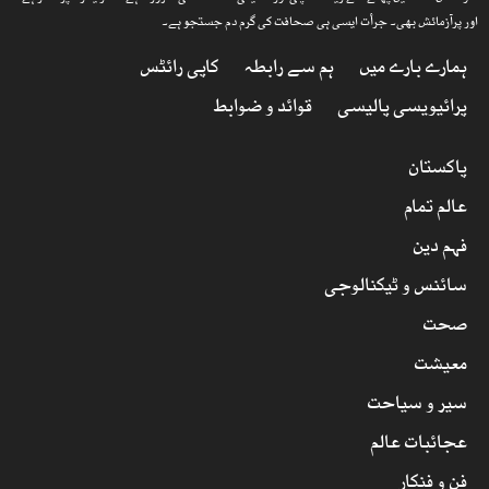
اور پرآزمائش بھی۔ جرأت ایسی ہی صحافت کی گرم دم جستجو ہے۔
ہمارے بارے میں
ہم سے رابطہ
کاپی رائٹس
پرائیویسی پالیسی
قوائد و ضوابط
پاکستان
عالم تمام
فہم دین
سائنس و ٹیکنالوجی
صحت
معیشت
سیر و سیاحت
عجائبات عالم
فن و فنکار