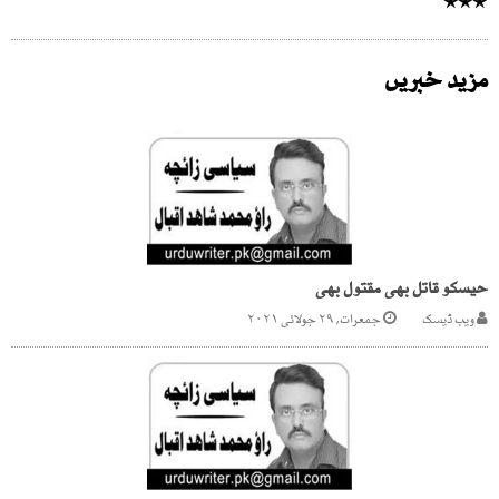
٭٭٭
مزید خبریں
حیسکو قاتل بھی مقتول بھی
ویب ڈیسک
جمعرات, ۲۹ جولائی ۲۰۲۱