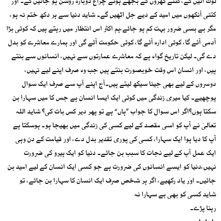
لوٹ آئیں گے، کتنے گھروں کے بجھے ہوئے چراغ دوبارہ روشن ہو جائیں گے۔ اور
کتنی آنکھوں میں امید کے دیے جل اٹھیں گے۔ شاید دنیا سے ہر دکھ ختم نہ ہو،
مگر بے بسی ضرور بہت کم ہو جائے،ہم اکثر اس انتظار میں رہتے ہیں کہ کوئی بڑا
آدمی آئے گا، کوئی ادارہ آئے گا، کوئی حکومت آئے گی اور ہمارے معاشرے کو بدل
دے گی۔ لیکن تاریخ گواہ ہے کہ معاشرے عمارتوں سے نہیں، انسانوں سے بنتے
ہیں، اور انسان اس وقت خوبصورت بنتے ہیں جب وہ صرف اپنے لیے نہیں،
دوسروں کے لیے بھی جینا سیکھ لیتے ہیں۔آج اپنے آپ سے صرف ایک سوال
پوچھیے۔ کیا میری زندگی میں کوئی ایک ایسا انسان ہے جس کا میں سہارا بن
سکتا ہوں؟اگر اس سوال کا جواب ”ہاں“ ہے تو پھر دیر کس بات کی؟ شاید اللہ
تعالیٰ نے آپ کو اسی مقصد کے لیے کسی کی زندگی میں بھیجا ہو۔ ہوسکتا ہے
آپ کا دیا ہوا ایک سہارا، کسی کی پوری تقدیر بدل دے، اور قیامت کے دن وہی
ایک عمل آپ کے لیے نجات کا سبب بن جائے۔ دنیا کو ایک ہیرو کی ضرورت
نہیں،دنیا کو ایسے انسانوں کی ضرورت ہے جو کسی ایک انسان کے لیے امید بن
جائیں۔ اور یاد رکھیے، اگر ہر شخص صرف ایک انسان کا سہارا بن جائے، تو
شاید کسی کو بھی بے سہارا نہ
رہنا پڑے۔