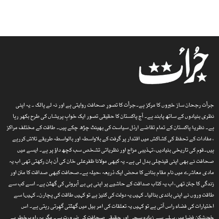
جرأت رجحان ساز خبروں کا مرکز ہے۔جرأت کا تصورِ صحافت روایتی ہے اور نہ لے پالک ۔ یہ اپنی
نظری بنیادوں کے ساتھ پابند ہے۔ آج پاکستان کا حقیقی تصور ایک خوابِ پریشاں کی طرح بکھر رہا
ہے۔ نظریۂ پاکستان کے تمام تقاضے ارذل سیاست کی بھینٹ چڑھ چکے ہیں۔ طاقت کے مختلف مراکز
، مفادات کے تحفظ کی کشاکش میں اقتدار پر گرفت کے بلاواسطہ اور بالواسطہ طریقے تلاش کررہے
ہیں۔قوم کی تاریخی بنیادیں، تہذیبی مزاج اور نظریاتی تشخص سب کچھ داؤ پر ہے۔ ایسے میں
صحافت نے بھی اپنی قینچلی بدل لی ہے۔ یہ کبھی مولانا ظفرعلی خان کی آن بان رکھتی تھی اب یہ
مادی معاشرے میں نام مقام بنانے کا محض ایک ذریعہ ،حیلہ ہے۔صحافت کبھی صداقت کا متن اور
زندگی کا جتن تھی، اب یہ کتاب صداقت کے حاشیے پر اپنی ہی بے آبروئی کی گھٹن ہے۔ اسے کب سے
طاقت وروں نے اپنی باندی بنالیا۔ کہیں یہ دولت کی کنیز ہے تو کہیں طاقت کی پچارن۔ کہیںا سے
اختیارات کی فضاء راس آتی ہے تو کہیں یہ تعلقات کی امر بیل میں گھٹتی گھِرتی رہتی ہے۔ اس
خودشکن فضا میں پہلے سے زیادہ سچی اور حقیقی صحافت کی ضرورت ہے۔ مگر یہ راہ پرخطر ہے