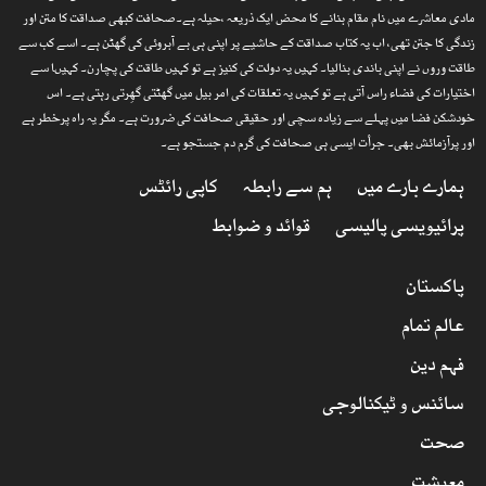
مادی معاشرے میں نام مقام بنانے کا محض ایک ذریعہ ،حیلہ ہے۔صحافت کبھی صداقت کا متن اور
زندگی کا جتن تھی، اب یہ کتاب صداقت کے حاشیے پر اپنی ہی بے آبروئی کی گھٹن ہے۔ اسے کب سے
طاقت وروں نے اپنی باندی بنالیا۔ کہیں یہ دولت کی کنیز ہے تو کہیں طاقت کی پچارن۔ کہیںا سے
اختیارات کی فضاء راس آتی ہے تو کہیں یہ تعلقات کی امر بیل میں گھٹتی گھِرتی رہتی ہے۔ اس
خودشکن فضا میں پہلے سے زیادہ سچی اور حقیقی صحافت کی ضرورت ہے۔ مگر یہ راہ پرخطر ہے
اور پرآزمائش بھی۔ جرأت ایسی ہی صحافت کی گرم دم جستجو ہے۔
ہمارے بارے میں
ہم سے رابطہ
کاپی رائٹس
پرائیویسی پالیسی
قوائد و ضوابط
پاکستان
عالم تمام
فہم دین
سائنس و ٹیکنالوجی
صحت
معیشت