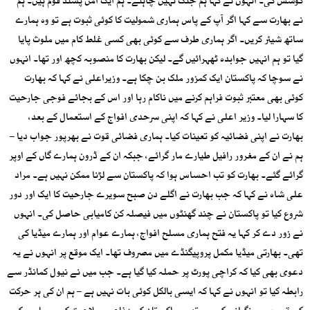
کوشش کی۔ انہوں نے کہا ہم جنگ نہیں چاہتے۔ ہم ایک امن پسند قوم ہیں۔ ہم
نے بھارت سے کہا اگر آپ کے پاس ہماری شمولیت کا کوئی ثبوت ہے تو وہ ہمارے
ساتھ شیئر کریں۔ اگر ہماری طرف سے کوئی بھی کسی غلط کام میں ملوث پایا
گیا تو ہم انہیں جوابدہ ٹھہرائیں گے۔ لیکن بھارت کا منصوبہ کچھ اور تھا۔ انہوں
نے سوچا کہ پاکستان ایک کمزور ملک بن چکا ہے۔ وزیراعلی نے کہا کہ بھارت
کوئی بھی معتبر ثبوت فراہم کرنے میں ناکام رہا اور اس کے بجائے فوجی جارحیت
کا سہارا لیا۔ وزیر اعلی نے کہا کہ اپنی سرحدی افواج کے استعمال کے بعد،
بھارت نے اپنی فضائیہ کو تعینات کیا۔ ہماری فضائی قوت نے بھرپور جواب دیا –
ہم نے ان کے مغرور رافیل طیارے مار گرائے، جبکہ ان کے ڈرون ہمارے گاں کے اوپر
گرائے گئے۔ بھارت کو تب احساس ہوا کہ پاکستان سے لڑنا ممکن نہیں ہے۔ مراد
علی شاہ نے کہا کہ جب بھارت نے اگلے دن صبح سویرے جارحیت کا ایک اور دور
شروع کیا تو پاکستان نے چند گھنٹوں میں فیصلہ کن کامیابی حاصل کی۔ انہوں
نے زور دے کر کہا یہ فتح ہماری مسلح افواج، ہمارے عوام اور ہمارے میڈیا کی
تھی۔ بھارتی میڈیا مکمل پروپیگنڈے میں مصروف تھا۔ ایک موقع پر انہوں نے یہ
دعوی بھی کیا کہ کراچی پورٹ پر حملہ کیا گیا ہے۔ جب میں نے نیول کمانڈر سے
رابطہ کیا تو انہوں نے کہا کہ ایسی بالکل کوئی بات نہیں ہے – ہم ان کی ہر حرکت