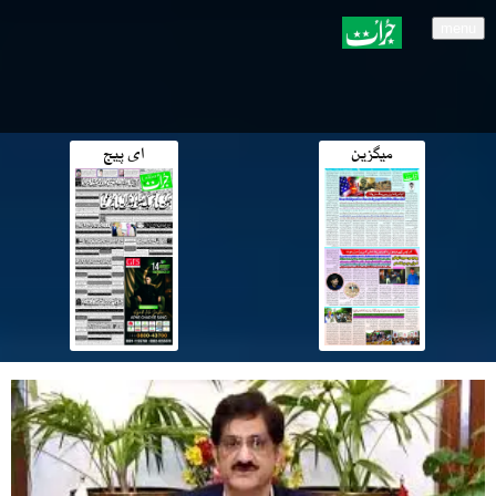
menu
میگزین
ای پیج