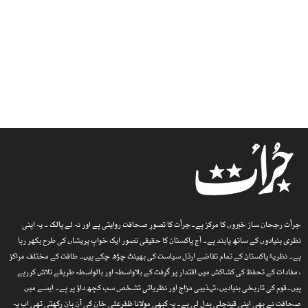
جرأت رجحان ساز خبروں کا مرکز ہے۔جرأت کا تصورِ صحافت روایتی ہے اور نہ لے پالک ۔ یہ اپنی
نظری بنیادوں کے ساتھ پابند ہے۔ آج پاکستان کا حقیقی تصور ایک خوابِ پریشاں کی طرح بکھر رہا
ہے۔ نظریۂ پاکستان کے تمام تقاضے ارذل سیاست کی بھینٹ چڑھ چکے ہیں۔ طاقت کے مختلف مراکز
، مفادات کے تحفظ کی کشاکش میں اقتدار پر گرفت کے بلاواسطہ اور بالواسطہ طریقے تلاش کررہے
ہیں۔قوم کی تاریخی بنیادیں، تہذیبی مزاج اور نظریاتی تشخص سب کچھ داؤ پر ہے۔ ایسے میں
صحافت نے بھی اپنی قینچلی بدل لی ہے۔ یہ کبھی مولانا ظفرعلی خان کی آن بان رکھتی تھی اب یہ