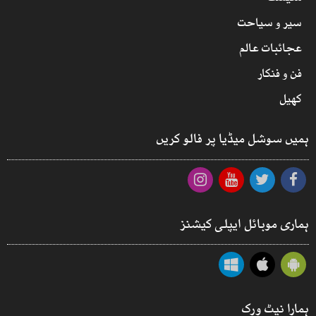
سیر و سیاحت
عجائبات عالم
فن و فنکار
کھیل
ہمیں سوشل میڈیا پر فالو کریں
ہماری موبائل ایپلی کیشنز
ہمارا نیٹ ورک