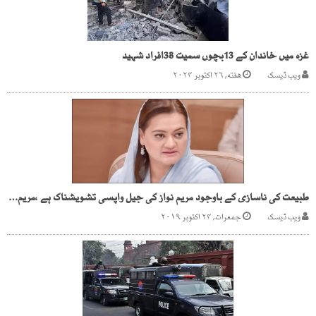
غزہ میں خاندان کے 13بچوں سمیت 38افراد شہید
ویب ڈیسک
هفته, ۲۶ اکتوبر ۲۰۲۴
طبیعت کی ناسازی کے باوجود مریم نواز کی جیل واپسی تشویشناک ہے ،مریم اورنگزیب
ویب ڈیسک
جمعرات, ۲۴ اکتوبر ۲۰۱۹