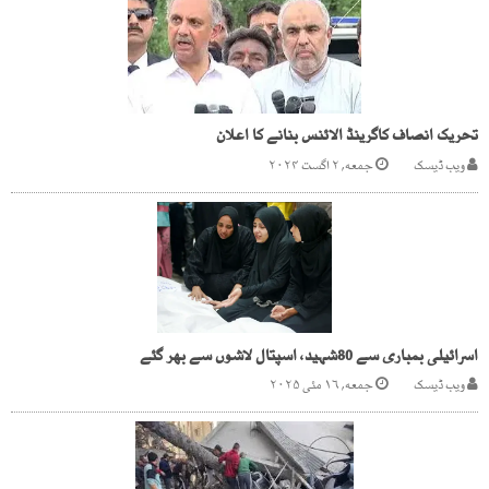
تحریک انصاف کاگرینڈ الائنس بنانے کا اعلان
ویب ڈیسک
جمعه, ۲ اگست ۲۰۲۴
اسرائیلی بمباری سے 80شہید، اسپتال لاشوں سے بھر گئے
ویب ڈیسک
جمعه, ۱۶ مئی ۲۰۲۵