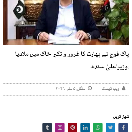
پاک فوج نے بھارت کا غرور و تکبر خاک میں ملادیا
،وزیراعلیٰ سندھ
ویب ڈیسک
منگل, ۵ مئی ۲۰۲۶
شیئر کریں