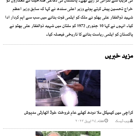
کی قریب سے نگرانی کر رہے تھے۔ پاکستان کی دفاعی صلاحیت کے معماروں کو
خراج تحسین پیش کرتے ہوئے وزیر اعلی سندھ نے کہا کہ سابق وزیر اعظم
شہید ذوالفقار علی بھٹو نے ملک کو ایٹمی قوت بنانے میں سب سے اہم کردار ادا
کیا۔ انہوں نے کہا 10 جنوری 1972 کو ملتان میں شہید ذوالفقار علی بھٹو نے
پاکستان کو ایٹمی ریاست بنانے کا تاریخی فیصلہ کیا۔
مزید خبریں
کراچی میں کیمیکل ملا دودھ کھلے عام فروخت ،فوڈ اتھارٹی مدہوش
ویب ڈیسک
هفته, ۲۷ اپریل ۲۰۲۴