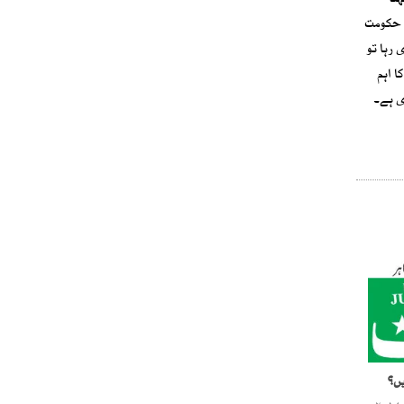
نا
م حکومت
 رہا تو
ا اہم
ی ہے۔
یں؟