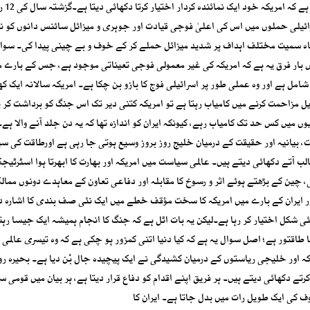
اسرائیل اور اس کے بااثر مالی حامیوں کا ا
سرائیلی حملوں میں اس کی اعلیٰ فوجی قیادت اور جوہری و میزائل سائنس دانوں کو ن
ندرگاہ سمیت مختلف اہداف پر شدید میزائل حملے کر کے خوف و بے چینی پیدا کی۔ سوا
س بار فرق یہ ہے کہ امریکہ کی غیر معمولی فوجی تعیناتی موجود ہے، جس کے بارے م
مل ہے اور وہ عملی طور پر اسرائیلی فوج کا بازو بن چکا ہے۔ امریکہ سالانہ ایک کھ
طویل مزاحمت کرنے میں کامیاب رہتا ہے تو امریکہ کتنی دیر تک اس جنگ کو برداشت کر پ
وں میں کس حد تک کامیاب رہے، کیونکہ ایران کو اندازہ تھا کہ یہ دن جلد آنے والا ہے۔
 بیانیہ اور حقیقت کے درمیان خلیج روز بروز وسیع ہوتی جا رہی ہے اورطاقت کی س
 آتے دکھائی دیتے ہیں۔ عالمی سیاست میں امریکہ اور بھارت کا ابھرتا ہوا اسٹرٹیج
 چین کے بڑھتے ہوئے اثر و رسوخ کا مقابلہ اور دفاعی تعاون کے معاہدے دونوں ممال
ور ایران کے بارے میں امریکہ کا سخت مؤقف خطے میں ایک نئی صف بندی کا اشارہ د
ئی شکل اختیار کر رہا ہے۔لیکن یہ بات اٹل ہے کہ جنگ کا انجام ہمیشہ ایک جیسا رہتا
نا طاقتور ہے؛ اصل سوال یہ ہے کہ کیا دنیا اتنی کمزور ہو چکی ہے کہ وہ تیسری عالم
کہ اور خلیجی ریاستوں کے درمیان کشیدگی نے ایک پیچیدہ جال بْن دیا ہے۔ بحیرہ ر
تے دکھائی دیتے ہیں۔ ہر فریق اپنے اقدام کو دفاع قرار دیتا ہے، ہر بیان میں قومی سل
ف کی ایک طویل رات میں بدل جاتا ہے۔ ایران کا