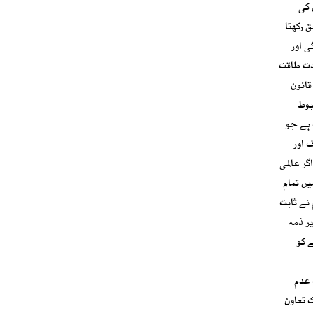
 کی
 رکھتا
ی اور
ادت طاقت
قانون
بوط
 ہے جو
 اور
گر عالمی
یں تمام
12 روزہ ایران۔ اسرائیل تصادم نے ثابت
ر ذمہ
 کو
 عدم
ک تعاون