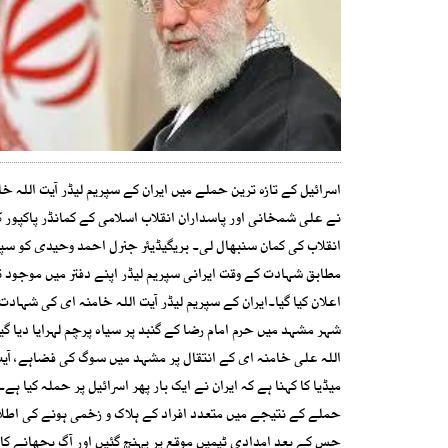
اسرائیل کے تازہ ترین حملے میں ایران کے سپریم لیڈر آیت اللہ
نے علی شمخانی اور پاسداران انقلاب اسلامی کے کمانڈر پاکپو
انقلاب کی کمان سنبھال لی۔ بریگیڈیئر جنرل احمد وحیدی کو سپاہ پ
اعلان کیا گیا۔ایران کے سپریم لیڈر آیت اللہ خامنہ ای کی شہاد
شہر مشہد میں حرم امام رضا کے گنبد پر سیاہ پرچم لہرایا دیا گیا
اللہ علی خامنہ ای کے انتقال پر مشہد میں سوگ کی فضاہے، آی
میڈیا کا کہنا ہے کہ ایران نے ایک بار پھر اسرائیل پر حملہ کیا ہ
حملے کے نتیجے میں متعدد افراد کے ہلاک و زخمی ہونے کی اطلا
جس کے بعد امدادی ٹیمیں موقع پر پہنچ گئیں اور آگ بجھانے کا 