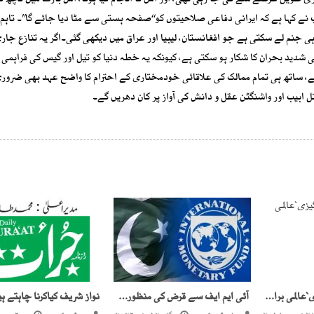
 طویل عرصے سے کی جا رہی تھی، اور اس کا انجام کیا ہوگا، اس بارے میں کچھ کہ
نے کہا ہے کہ ایرانی دفاعی صلاحیتوں کو‘‘صفحہ ہستی سے مٹا دیا جائے گا’’۔ تاہ
ی جنم لے سکتی ہے جو افغانستان، لیبیا اور عراق میں دیکھی گئی۔اگر یہ تنازع جاری
شدید بحران کا شکار ہو سکتی ہے، کیونکہ یہ خطہ دنیا کو تیل اور گیس کی فراہمی ک
ر ہے، ساتھ ہی تمام ممالک کی علاقائی خودمختاری کے احترام کا واضح عہد بھی ضرور
ل ابیب اور واشنگٹن عقل و دانش کی آواز پر کان دھریں گے۔
بھارت کی اشتعال انگیزی`عالمی برادری کردار ادا کرے
آئی ایم ایف سے قرض کی منظوری۔۔وقتی سہارا،مستقل حل نہیں!
نواز شریف کیاکرنا چاہتے ہ