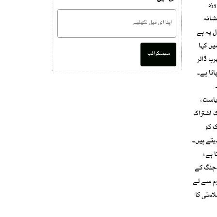
ثر اس حد تک بڑھ چکا ہے کہ امریکہ خود ایک نمائندہ کردار اختیار کرتا دکھائی دیتا ہے۔گزشتہ سال کی 12 روزہ
شانہ
ل یہ ہے
یں کہا
سبسکرائب
رب ڈالر
اتا ہے۔
یاست،
ک اشتراک
ک کو
یتے ہیں۔
 ہے:
ی جنگ کے
وم سے لے
امتی کا