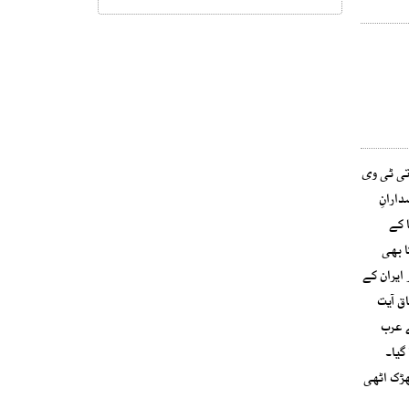
تی ٹی وی
ارانِ
 کے
لک میں7 روز کے لیے چھٹی کا بھی
ایران کے
اق آیت
ے عرب
گیا۔
ھڑک اٹھی