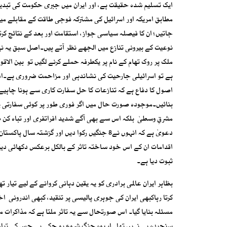
ایک تسلیم شدہ حقیقت ہے، اور ایران میں جبری حکومت کی تبدیل
مطابق امریکہ اور اسرائیل کی مشترکہ فوجی طاقت کے مقابلے 
جاتیں؛ ان کا فیصلہ سیاسی جواز، استقامت اور بعد کے نتائج 
نوعیت کے بیرونی تنازع میں الجھے نظر آتے ہیں۔اصل سبق یہ نہی
ملک پر روک تھام کے نام پر یکطرفہ حملے کرنے لگیں تو بین الاقو
ہے تو اسرائیلی جارحیت کی نشاندہی اور مزاحمت ضروری ہے۔اس 
اصول کا دفاع ہے کہ تنازعات کا حل سفارت کاری سے ہونا چاہیے،
بنائیں۔موجودہ صورت حال میں اگر فوری طور پر کوئی سفارتی پ
مشرقِ وسطیٰ بلکہ اس سے بھی آگے شدید افراتفری اور تباہ کن ص
دعویٰ ہے کہ انہوں نے8 جنگیں رکوا دیں اور گز
اقدامات ان کے اس خود ساختہ تاثر کے بالکل برعکس دکھائی دیت
ثبوت دیا ہے۔
بظاہر ایران عالمی برادری کو یہ یقین دہانی کروانے کے لیے تیار 
کرتا رہاکبھی ایران کی جوہری پالیسی پر تنقید، کبھی اندرونی 
مسئلہ بنایا گیا۔ اس صورتحال سے یہ تاثر ملتا ہے کہ مذاکرات