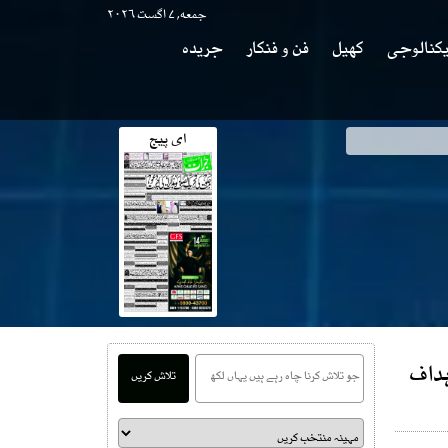
جمعه, ۷ اگست ۲۰۲۶
کنالوجی
کھیل
فن و فنکار
جریدہ
ای پیج
وی
ہداف
تلاش کریں