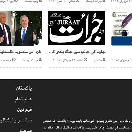
جرات ڈیسک
منگل, ۱۲ مئی ۲۰۲۶
ویب ڈیسک
پیر, ۶ نومبر ۲۰۱۷
بھارت کی جانب سے جنگ بندی کی 580 خلاف ورزیاں
منتظم
هفته, ۲۲ جولائی ۲۰۱۷
جرات ڈیسک
جمعه, ۳ اکتوبر ۲۰۲۵
پاکستان
عالم تمام
فہم دین
سائنس و ٹیکنالو
الک ۔ یہ اپنی نظری بنیادوں کے ساتھ پابند ہے۔ آج پاکستان کا حقیقی
ارذل سیاست کی بھینٹ چڑھ چکے ہیں۔ طاقت کے مختلف مراکز ، مفادات
صحت