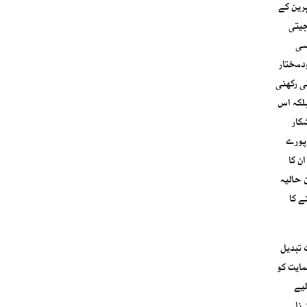
رین کے
جیتی
سی
ودمختار
ی رکھنی
بلکہ اس
کار
 پورے
ان کا
ن حالیہ
ے کا
 تبدیل
مایت کو
لیے