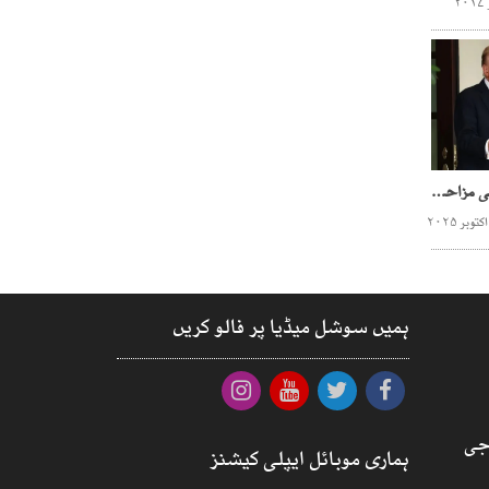
غزہ امن منصوبہ ،فلسطینی مزاحمت کی ‘‘ہتھیار ڈالنے’’ کی دستاویز!
ہمیں سوشل میڈیا پر فالو کریں
جی
ہماری موبائل ایپلی کیشنز