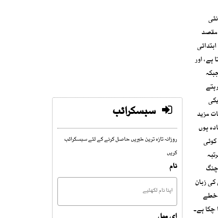
نئی
 مقصد
ابتدائی
 ہے، اور
جبکہ
رہتے
یکی
سبسکرائب
 پر اختلافات مزید
دہ ہوں
روزانہ تازہ ترین خبریں حاصل کرنے کے لئے سبسکرائب
 کوئی
کریں
تبہ
نام
نچنگ
کی زبان
ا خطے
 چکا ہے۔
ای میل