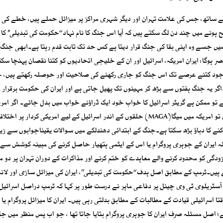
ے ساتھ، جس کی علامت تہران اور دیگر شہری مراکز پر میزائل حملے ہیں، خطے کی 
نے میں چند دن لگ سکتے ہیں کہ آیا اس جنگ کا نام نہاد ‘‘حکومت کی تبدیلی’’ کا
میں جسے وہ اپنی بقا کی جنگ قرار دیتا ہے کس حد تک ثابت قدم رہتا ہے۔ابھی جنگ 
ہوگا: ایران امریکہ، اسرائیل اور ان کے خلیجی اتحادیوں کو کتنا نقصان پہنچا سکتا
باوجود کتنے عرصے تک اس جنگ کو جاری رکھنے کی صلاحیت اور حوصلہ رکھتے ہیں، 
اگر یہ جنگ ہفتوں سے بڑھ کر مہینوں تک پھیل جاتی ہے اور ایران کی حکومت برقرار 
و ممکن ہے گریٹر اسرائیل کا خواب خود ایک ڈراؤنے خواب میں بدل جائے۔ اگر امر
تنصیبات کو نقصان پہنچتا ہے یا امریکی فوجی ہلاکتیں ہوتی ہیں تو امریکہ میں میگا(MAGA) حلقوں کے اندر اسرائیل کے لیے امریکی کردار
نے کا دباؤ بڑھ سکتا ہے۔جنگ کے ابتدائی دھندلکے میں سوالات یقیناجوابوں سے زیا
حملہ ایران کے جوہری پروگرام یا اس کے ایٹمی ہتھیار حاصل کرنے کی مبینہ کوشش سے
زودگی کو محدود کرنے والے معاہدے کو ختم کرنے اور مذاکرات کے دوران تہران پر دو مر
یں۔ٹرمپ کے مطابق اصل ہدف ‘‘حکومت کی تبدیلی’’، ایران کی میزائل سازی اور لا
آسٹریلوی ٹی وی چینل پر دفاعی ماہر نے درست طور پر کہا کہ ٹرمپ دراصل اسرائیل 
قتا اسرائیلی قیادت کے مطالبات کے مطابق بدلتی رہی ہیں۔ ایران کا میزائل پروگرام ی
 اصل مسئلہ صرف ایران کا جوہری پروگرام بتایا جاتا تھا ، جو اب پس منظر میں جا