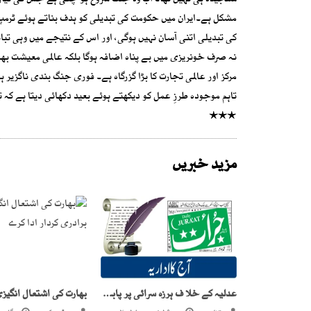
سنجیدہ ہی نہیں تھا۔ اب وہ جنگ شروع ہو چکی ہے جس کی تیاری
مشکل ہے۔ایران میں حکومت کی تبدیلی کو ہدف بناتے ہوئے ٹرمپ 
کی تبدیلی اتنی آسان نہیں ہوگی، اور اس کے نتیجے میں وہی تباہ
نہ صرف خونریزی میں بے پناہ اضافہ ہوگا بلکہ عالمی معیشت بھی 
مرکز اور عالمی تجارت کا بڑا گزرگاہ ہے۔ فوری جنگ بندی ناگزی
تاہم موجودہ طرزِ عمل کو دیکھتے ہوئے بعید دکھائی دیتا ہے کہ ت
٭٭٭
مزید خبریں
عدلیہ کے خلا ف ہرزہ سرائی پر پابندی عاید کی جائے!