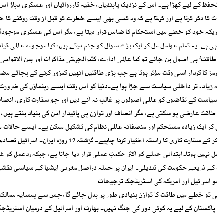
تحفظ کے لیے کھڑا ہے۔ اس کے نزدیک پابندیاں، خفیہ کارروائیاں اور عسکری دباؤ اس
 ذکر کرتا ہے اور کہتا ہے کہ وہ کسی بھی ایسے خطرے کو قبل از وقت روکنے کا حق
ریکہ خود کو خطے میں استحکام کا ضامن قرار دیتا ہے، مگر اس کی عسکری موجودگ
 ہے۔یہ تمام عوامل مل کر ایک بڑے سوال کو جنم دیتے ہیں: کیا موجودہ عالمی قی
اقت’’ ہی اصول بن جائے تو کیا عالمی ادارے، کثیرالجہتی مذاکرات اور بین الاقوامی 
فورمز کا کردار اسی وقت مؤثر ہوتا ہے جب بڑی طاقتیں انھیں کمزور کرنے کے بجائے مض
ہ زیادہ تر داخلی سیاست سے جڑا ہوا ہے۔دنیا کو اس وقت ایسے رہنماؤں کی ضرورت
سیاست کے تقاضوں کو عالمی اصولوں پر غالب نہ آنے دیں اور جو سفارت کاری، انصاف
 طاقت عارضی ہو سکتی ہے، مگر انصاف اور توازن ہی پائیدار امن کی بنیاد بنتے ہیں، ا
کر ایک زیادہ مستحکم اور منصفانہ عالمی نظام کی تشکیل ممکن ہے۔ ایسے حالات م
فریقوں کو امن اور سلامتی کے وسیع تر مفاد میں ہتھیار خاموش کر کے سفارت کاری کا راستہ اختیار کرنا چاہیے۔ گزشتہ 
 نہیں ہوتا۔ابتدائی حملے کو اکثر حکمتِ عملی قرار دیا جاتا ہے، جبکہ ردعمل کو غی
ت کے ذریعے حکومت کی تبدیلی۔ ایران پر حملہ دراصل مغربی ایشیا کے سیاسی نقشے
 اسرائیل اور امریکہ کی اسٹریٹجک ترجیحات
گئی تو خطے میں طاقت کا توازن بنیادی طور پر بدل جائے گا، جس سے ہمسایہ ممالک
 پاکستان کے لیے یہ کوئی دور کی جنگ نہیں۔ بھارت اور اسرائیل کے درمیان اسٹریٹج