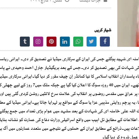
جرات ڈیسک
منگل, ۳ مارچ ۲۰۲۶
شیئر کریں
 خامنہ ای شہید ہوگئے جس کی ایران کے سرکاری میڈیا نے تصدیق کر دی۔ ایرانی ریاس
ر کی شہادت کی بھی تصدیق کر دی۔جس کے بعد بریگیڈیئر جنرل احمد وحیدی نے پاسد
اسداران انقلاب اسلامی کا نیا کمانڈر اِن چیف مقرر کر دیا گیا۔ایرانی سرکاری میڈیا
مطابق شہادت کے وقت ایرانی سپریم لیڈر اپنے دفتر میں موجود تھے۔ ایران میں 40 روزہ سوگ کا اعلان کیا گیا ہے جبکہ م
ت پر عراق میں مقدس روضوں پر انقلاب کی علامت سرخ لائٹیں روشن کردی گئی ہیں اور 
، یہ پرچم روایتی مذہبی عزا یا سوگ کے مواقع پر لہرایا جاتا ہے۔ایرانی میڈیا کے مط
ت اللہ علی خامنہ ای کی شہادت کے بعد مشہد میں عوام بڑی تعداد میں جمع ہوگئ
ے۔ اطلاعات کے مطابق تل ابیب میں واقع اسرائیلی وزارت دفاع کی عمارت کو نشانہ بنایا 
عات ہیں۔ذرائع کے مطابق ایران کے حملوں کے نتیجے میں متعدد عمارتوں میں آگ ب
عمل شروع کر دیا گیا۔