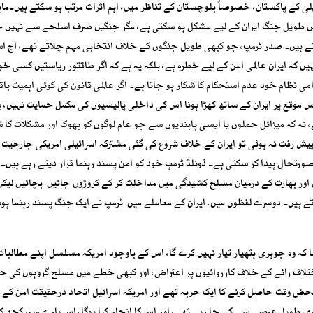
ی کے پاکستان، خصوصاً بلوچستان کے تناظر میں، اہم اثرات مرتب ہو سکتے ہیں۔ماہ
میں طویل جنگ ایران کے لیے مشکل ہو سکتی ہے، مگر جنگیں صرف اسلحے سے نہیں 
کرتے ہیں۔ صدر ٹرمپ، جو کبھی طویل جنگوں کے خلاف انتخابی مہم چلاتے تھے، آج ا
ں کہ ایران عالمی امن کے لیے خطرہ ہے، بلکہ یہ ہے کہ اگر طاقتور ریاستیں کسی خ
امی نظام خود عدم استحکام کا شکار ہو جاتا ہے۔ اگر عالمی قانون کی کوئی اہمیت باق
موقع پر ایران کے ساتھ کھڑا ہونا اس کی داخلی پالیسیوں کی مکمل حمایت نہیں، 
 نہ کہ میزائل حملوں یا ایسی پابندیوں سے جو عام لوگوں کو بھوک اور مشکلات کا ش
یش رفت نہ ہوئی تو ایران کے خلاف شروع کی گئی مشترکہ اسرائیلی امریکی جارحیت
ورتحال پیدا کر سکتی ہے۔ ڈونلڈ ٹرمپ خود کو امن پسند رہنما قرار دیتے رہے ہیں۔ 
شتہ سال پاکستان اور بھارت کے درمیان مسلح کشیدگی میں مداخلت کر کے کروڑوں جانیں بچائیں لیک
ے ہیں۔ دوسرے لفظوں میں، ایران کے معاملے میں ٹرمپ نے ایک جنگ پسند رہنما ہون
تھا کہ وہ جوہری ہتھیار تیار نہیں کرے گا، اس کے باوجود امریکہ مسلسل اپنے مطالبات
اختلاف رائے کے خلاف کارروائیوں پر اعتراض، اور کبھی خطے میں مسلح گروہوں کی ح
 محض وقت حاصل کرنے کا ایک حربہ تھے اور امریکہ اسرائیل اتحاد درحقیقت امن کے 