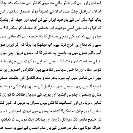
ایران۔اسرائیل جنگ میں ایران نے نسبتاً مؤثر ردعمل دیا تھا۔ ا
بنایا گیا، مگر اس کے باوجود ایران نے تل ابیب اور حیفہ کی ب
کہ کیا وہ اب بھی اسی نوعیت کے حملوں کا مقابلہ کر سکے گا؟ا
جا رہا ہے کہ امریکی فوجی وسائل کا بڑا حصہ اس کارروائی میں شا
سے زائد دفاع پر خرچ کرتا ہے۔ اب دیکھنا یہ ہوگا کہ اگر ایران 
آنے والے دنوں میں یہ واضح ہو جائے گا کہ دونوں فریق اپنی تیاری
عالمی سیاست اس وقت ایک ایسے دوراہے پر کھڑی ہے جہاں طاقت،
قومی مفاد اور داخلی سیاسی تقاضے بین الاقوامی اصولوں پر غالب
بھی اس تناظر میں اہم ہے۔ بحرِ ہند و بحرالکاہل کی حکمت عملی،
قریب لا رہے ہیں۔ ایسے میں اسرائیل کے ساتھ بھارت کی قربت ا
مشرقِ وسطیٰ، جنوبی ایشیا اور یورپ کے درمیان طاقت کا توازن ن
تباہی، بربادی اور انسانیت کا قتل یہاں سوال یہ نہیں کہ کون کت
سائے کو پہچان نہ سکے؟ گزشتہ برسوں میں ایران، اسرائیل، امری
کر خلیج فارس تک میزائل، ڈرون اور بیانات ایک دوسرے کا تعاقب کر
حوالہ ہوتا ہے، مگر سرحدوں کے پار عام انسان کے لیے یہ سب خو