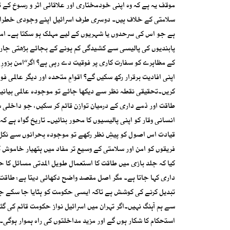
موقف یہ ہے کہ وہ اپنی خودمختاری اور علاقائی اثر و رسوخ کے 
سلامتی کے خلاف ہیں۔ دوسری طرف اسرائیل اپنے وجودی خطرات کا
ہے جو اس کی سرحدوں یا شہریوں کے لیے مہلک ہو سکتا ہے۔ ام
پابندیوں کی پالیسی سے کشیدگی کم ہونے کے بجائے بڑھتی جارہی
کے مظاہرے کو سفارت کاری پر فوقیت دے رہی ہے؟ اگر‘‘امن بزورِ ط
اپنی افادیت برقرار رکھ سکیں گے؟ اقوامِ متحدہ اور دیگر عالمی 
کریں۔تحقیقی نقطہ نظر سے دیکھا جائے تو موجودہ عالمی بیانی
طاقت اور ذمے داری کے درمیان توازن قائم کر سکیں، جو داخلی 
انسانی وقار کو اپنی پالیسیوں کا محور بنائیں۔ تاریخ گواہ ہے کہ
قیادت اس اصول کو پیشِ نظر رکھے تو موجودہ بحرانوں سے نکل 
کیا کہ جلد بازی میں طاقت کا استعمال طویل المدتی مسائل کا حل
داری کہا جاتا ہے۔ مگر اصل مقصد واضح دکھائی دیتا ہے: طاق
تبدیل کرنے کی کوشش ہے تاکہ ایسی حکومت کو ہٹایا جا سکے جو
سے ہم آہنگ نہیں۔اگر تہران میں اسرائیل نواز حکومت قائم کی 
استحکام کا شکار ہوں گے اور مزید مداخلتوں کی راہ ہموار ہوگی۔