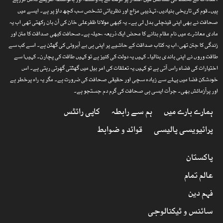
، مفادات کے تحفظ کی کشاکش میں اقتدار پر گرفت کے بلاواسطہ اور بالواسطہ طریقے تلاش کررہے
ہیں۔قوم کی تاریخی بنیادیں، تہذیبی مزاج اور نظریاتی تشخص سب کچھ داؤ پر ہے۔ ایسے میں
صحافت نے بھی اپنی قینچلی بدل لی ہے۔ یہ کبھی مولانا ظفرعلی خان کی آن بان رکھتی تھی اب یہ
مادی معاشرے میں نام مقام بنانے کا محض ایک ذریعہ ،حیلہ ہے۔صحافت کبھی صداقت کا متن اور
زندگی کا جتن تھی، اب یہ کتاب صداقت کے حاشیے پر اپنی ہی بے آبروئی کی گھٹن ہے۔ اسے کب سے
طاقت وروں نے اپنی باندی بنالیا۔ کہیں یہ دولت کی کنیز ہے تو کہیں طاقت کی پچارن۔ کہیںا سے
اختیارات کی فضاء راس آتی ہے تو کہیں یہ تعلقات کی امر بیل میں گھٹتی گھِرتی رہتی ہے۔ اس
خودشکن فضا میں پہلے سے زیادہ سچی اور حقیقی صحافت کی ضرورت ہے۔ مگر یہ راہ پرخطر ہے
اور پرآزمائش بھی۔ جرأت ایسی ہی صحافت کی گرم دم جستجو ہے۔
ہمارے بارے میں
ہم سے رابطہ
کاپی رائٹس
پرائیویسی پالیسی
قوائد و ضوابط
پاکستان
عالم تمام
فہم دین
سائنس و ٹیکنالوجی