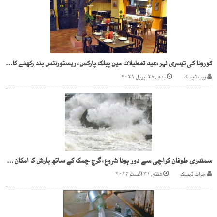
کورونا کی تیسری لہر،عید تعطیلات میں پبلک پارکس، ریسٹورنٹس بند رکھنے کا اعلان
ویب ڈیسک
بدھ, ۲۸ اپریل ۲۰۲۱
سمندری طوفان کراچی سے دور ہونا شروع، گرج چمک کے ساتھ بارش کا امکان موجود
جرات ڈیسک
هفته, ۳۱ اگست ۲۰۲۴