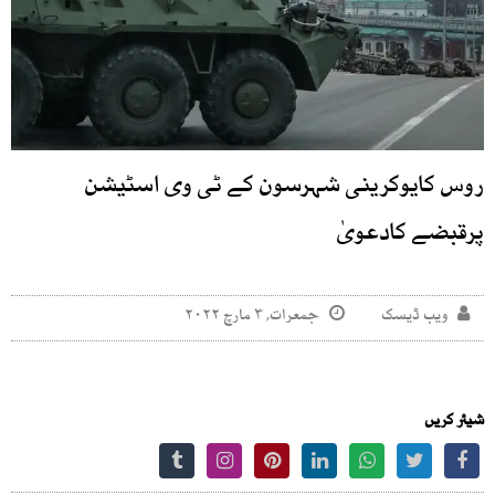
روس کایوکرینی شہرسون کے ٹی وی اسٹیشن
پرقبضے کادعویٰ
ویب ڈیسک
جمعرات, ۳ مارچ ۲۰۲۲
شیئر کریں