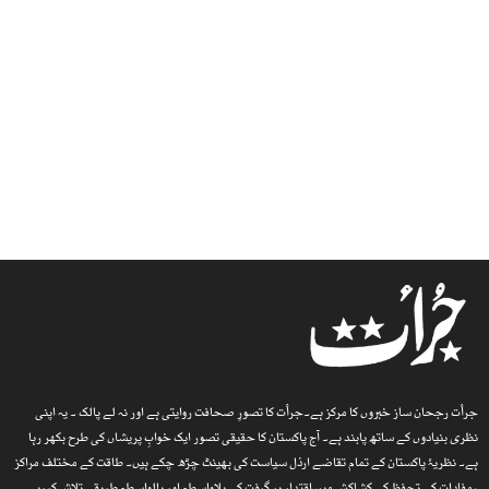
جرأت رجحان ساز خبروں کا مرکز ہے۔جرأت کا تصورِ صحافت روایتی ہے اور نہ لے پالک ۔ یہ اپنی
نظری بنیادوں کے ساتھ پابند ہے۔ آج پاکستان کا حقیقی تصور ایک خوابِ پریشاں کی طرح بکھر رہا
ہے۔ نظریۂ پاکستان کے تمام تقاضے ارذل سیاست کی بھینٹ چڑھ چکے ہیں۔ طاقت کے مختلف مراکز