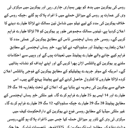
روس کی یوکرین میں بدھ کو بھی بمباری جاری رہی اور یوکرین میں مرکزی ٹی
وی کی عمارت پر روس کے میزائل حملے میں 5 افراد ہلاک ہو گئے ،جبکہ روس کے
خلاف یوکرین کی مدد کے لیے نیٹو میں شامل تین ممالک نے لڑاکا طیارے دینے کا
اعلان کردیا ہے، تینوں ممالک مجموعی طور پر یوکرین کو 70 لڑاکا طیارے فراہم
کریں گے۔ روسی خبر رساں ایجنسی تاس کے مطابق یوکرین کی عملی مدد کا
اعلان بلغاریہ، پولینڈ اور سلوواکیہ نے کیا ہے۔ خبر رساں ایجنسی کے مطابق
فراہم کیے جانے والے طیارے پولینڈ میں تعینات ہوں گے اور وہیں سے احکامات
ملنے پر یوکرین کے پائلٹس اڑان بھرا کریں گے اور اپنے اہداف کو نشانہ بنائیں
گے۔ امریکہ کے موقر جریدے پولیٹیکو کے مطابق یوکرین کے فوجی پائلٹس اعلان
کردہ لڑاکا طیاروں کا کنٹرول حاصل کرنے کے لیے پولینڈ پہنچ گئے ہیں۔ اس
حوالے سے یوکرین کی بحریہ نے بتایا ہے کہ اعلان کے تحت بلغاریہ 16 مگ 29
طیارے اور 14 ایس یو 25 طیارے فراہم کرے گا۔ غیر ملکی خبر رساں ایجنسی کے
مطابق پولینڈ 28 مگ 29 طیارے جبکہ سلوواکیہ 12 مگ 29 طیارے فراہم کرے گا۔
غیر ملکی میڈیا کے مطابق روسی فوج نے یوکرین کے دارالحکومت کیف میں
مرکزی ٹی وی کے ٹاور پر میزائل حملہ کیا جس میں 5افراد ہلاک ہو گئے۔روسی
وزارت دفاع کے مطابق اب تک یوکرین کی 1325فوجی تنصیبات تباہ کی جا چکی