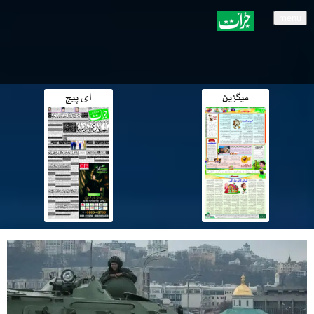
menu
میگزین
ای پیج