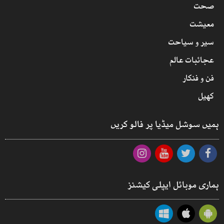
صحت
معیشت
سیر و سیاحت
عجائبات عالم
فن و فنکار
کھیل
ہمیں سوشل میڈیا پر فالو کریں
ہماری موبائل ایپلی کیشنز