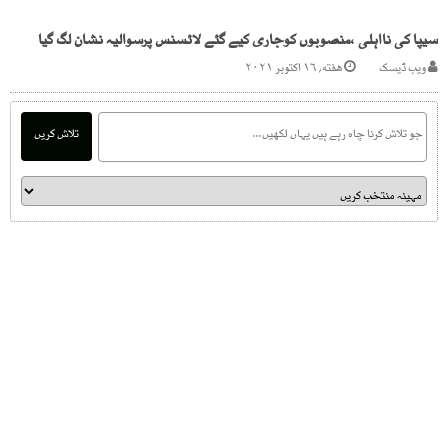
سیپا کی نااہلی ،منصوبوں کوجاری کیے گئے لائسنس پرسوالیہ نشان لگ گیا
ویب ڈیسک
هفته, ۱۶ اکتوبر ۲۰۲۱
تلاش کریں