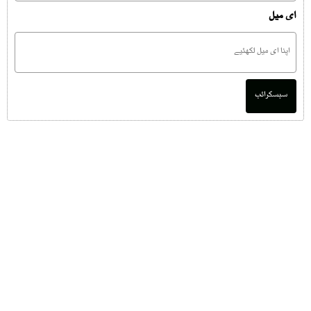
ای میل
سبسکرائب