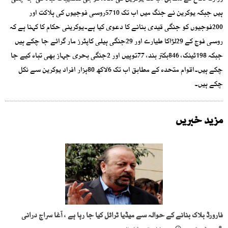
ہیں جبکہ یوکرین نے جنگ میں اب تک 5710روسی فوجیوں کی ہلاکت اور
200فوجیوں کو جنگی قیدی بنانے کا دعوی کیا ہے۔یوکرینی حکام کا کہنا ہے کہ
روسی فوج کے 29لڑاکا طیارے اور 29جنگی ہیلی کاپٹرز مار گرائے جا چکے ہیں
جبکہ 198ٹینک، 846بکتر بند، 77توپیں اور 2جنگی بحری جہاز بھی تباہ کیے جا
چکے ہیں۔اقوام متحدہ کے مطابق اب تک 6لاکھ 80ہزار افراد یوکرین سے نکل
چکے ہیں۔
مزید خبریں
فارورڈ بلاک بنانے کے حوالہ سے میڈیا ٹرائل کیا جا رہا ہے ، آغا سراج درانی