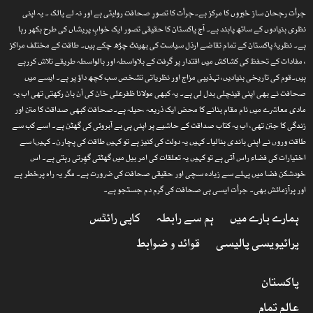
جرأت رجحان ساز خبروں کا مرکز ہے۔جرأت کا تصورِ صحافت روایتی ہے اور نہ لے پالک ۔ یہ اپنی
نظری بنیادوں کے ساتھ پابند ہے۔ آج پاکستان کا حقیقی تصور ایک خوابِ پریشاں کی طرح بکھر رہا
ہے۔ نظریۂ پاکستان کے تمام تقاضے ارذل سیاست کی بھینٹ چڑھ چکے ہیں۔ طاقت کے مختلف مراکز
، مفادات کے تحفظ کی کشاکش میں اقتدار پر گرفت کے بلاواسطہ اور بالواسطہ طریقے تلاش کررہے
ہیں۔قوم کی تاریخی بنیادیں، تہذیبی مزاج اور نظریاتی تشخص سب کچھ داؤ پر ہے۔ ایسے میں
صحافت نے بھی اپنی قینچلی بدل لی ہے۔ یہ کبھی مولانا ظفرعلی خان کی آن بان رکھتی تھی اب یہ
مادی معاشرے میں نام مقام بنانے کا محض ایک ذریعہ ،حیلہ ہے۔صحافت کبھی صداقت کا متن اور
زندگی کا جتن تھی، اب یہ کتاب صداقت کے حاشیے پر اپنی ہی بے آبروئی کی گھٹن ہے۔ اسے کب سے
طاقت وروں نے اپنی باندی بنالیا۔ کہیں یہ دولت کی کنیز ہے تو کہیں طاقت کی پچارن۔ کہیںا سے
اختیارات کی فضاء راس آتی ہے تو کہیں یہ تعلقات کی امر بیل میں گھٹتی گھِرتی رہتی ہے۔ اس
خودشکن فضا میں پہلے سے زیادہ سچی اور حقیقی صحافت کی ضرورت ہے۔ مگر یہ راہ پرخطر ہے
اور پرآزمائش بھی۔ جرأت ایسی ہی صحافت کی گرم دم جستجو ہے۔
ہمارے بارے میں
ہم سے رابطہ
کاپی رائٹس
پرائیویسی پالیسی
قوائد و ضوابط
پاکستان
عالم تمام