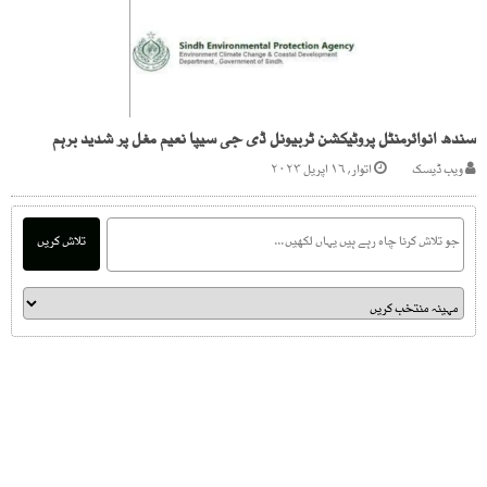
سندھ انوائرمنٹل پروٹیکشن ٹربیونل ڈی جی سیپا نعیم مغل پر شدید برہم
ویب ڈیسک
اتوار, ۱۶ اپریل ۲۰۲۳
تلاش کریں