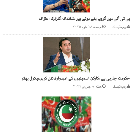
پی ٹی آئی میں گروپ بنے ہوئے ہیں،شاندانہ گلزارکا اعتراف
ویب ڈیسک
جمعه, ۲۸ مارچ ۲۰۲۵
حکومت جارہی ہے ،کارکن اسمبلیوں کے امیدوارفائنل کریں،بلاول بھٹو
ویب ڈیسک
هفته, ۸ جنوری ۲۰۲۲