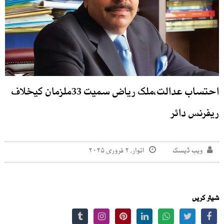
احتساب عدالت،ملک ریاض سمیت 33ملزمان کیخلاف
ریفرنس دائر
ویب ڈیسک
اتوار, ۲ فروری ۲۰۲۵
شیئر کریں