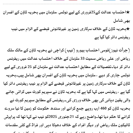
٭احتساب عدالت کے25فروری کے لیے نوٹس ،ملزمان میں بحریہ ٹاؤن کے افسران
بھی شامل
٭بحریہ ٹاؤن کے خلاف سرکاری زمین پر غیرقانونی قبضے کے الزام میں نیب
ریفرنس دائر کیا گیا ہے
(جرأت نیوز)قومی احتساب بیورو (نیب) کراچی نے بحریہ ٹاؤن کے مالک ملک
ریاض اور علی ریاض سمیت 33 ملزمان کے خلاف احتساب عدالت میں ریفرنس
دائر کر دیا۔تفصیلات کے مطابق احتساب عدالت نے ملزمان کو 25 فروری کے لیے
نوٹس جاری کر دیے ، ملزمان میں بحریہ ٹاؤن کے افسران بھی شامل ہیں۔بحریہ
ٹاؤن کے خلاف سرکاری زمین پر غیرقانونی قبضے کے الزام پر نیب ریفرنس دائر کیا
گیا ہے ، ریفرنس میں کہا گیا ہے کہ بحریہ ٹاؤن نے سپریم کورٹ میں کرائی جانے
والی یقین دہانی کی بھی خلاف ورزی کی۔ریفرنس کے مطابق سپریم کورٹ نے
بحریہ ٹاؤن کو 460 ارب روپے جمع کرانے اور سندھ حکومت کو زمین کا نیا سروے
کرانے کا حکم دیا تھا۔واضح رہے کہ 21جنوری 2025کو نیب نے کہا تھا کہ پراپرٹی
ٹائیکون ملک ریاض اور دیگر افراد کے خلاف دھوکا دہی اور فراڈ کے کئی مقدمات