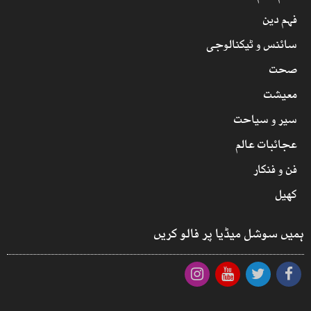
فہم دین
سائنس و ٹیکنالوجی
صحت
معیشت
سیر و سیاحت
عجائبات عالم
فن و فنکار
کھیل
ہمیں سوشل میڈیا پر فالو کریں