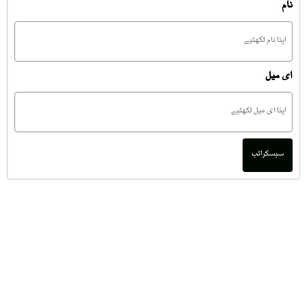
نام
ای میل
سبسکرائب