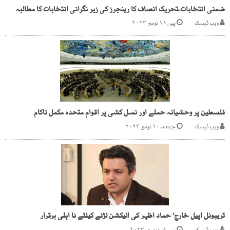
ضمنی انتخابات،تحریک انصاف کا رینجرز کی زیر نگرانی انتخابات کا مطالبہ
ویب ڈیسک
پیر, ۱۱ نومبر ۲۰۲۴
فلسطین پر وحشیانہ حملے اور نسل کشی پر اقوام متحدہ مکمل ناکام
ویب ڈیسک
جمعه, ۱۰ نومبر ۲۰۲۳
ٹریبونل اپیل خارج‘ حماد اظہر کی الیکشن لڑنے کیلئے نا اہلی برقرار