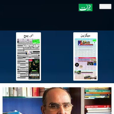
menu
میگزین
ای پیج