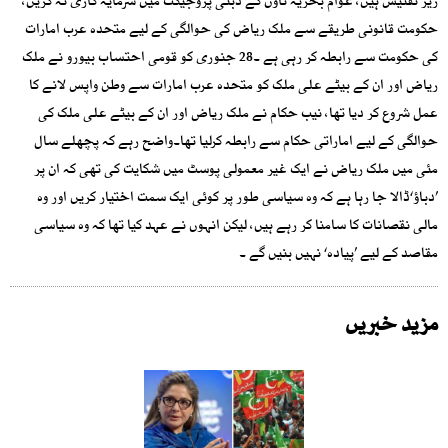
زیر تفتیش ہیں، عوام بحریہ ٹاؤن کے دبئی پروجیکٹ میں سرمایہ کاری نہ کریں،
حکومت قانونی طریقے سے ملک ریاض کی حوالگی کے لیے متحدہ عرب امارات
کی حکومت سے رابطہ کر رہی ہے ۔28 جنوری کو قومی احتساب بیورو نے ملک
ریاض اور ان کے بیٹے علی ملک کو متحدہ عرب امارات سے وطن واپس لانے کا
عمل شروع کر دیا تھا، نیب حکام نے ملک ریاض اور ان کے بیٹے علی ملک کی
حوالگی کے لیے اماراتی حکام سے رابطہ کرلیا تھا۔واضح رہے کہ پچھلے سال
مئی میں ملک ریاض نے ایک غیر معمولی پوسٹ میں شکایت کی تھی کہ ان پر
’دباؤ‘ڈالا جا رہا ہے کہ وہ سیاسی طور پر کوئی ایک سمت اختیار کریں اور وہ
مالی نقصانات کا سامنا کر رہے ہیں، لیکن انہوں نے عہد کیا تھا کہ وہ سیاسی
مقاصد کے لیے ’پیادہ‘ نہیں بنیں گے ۔
مزید خبریں